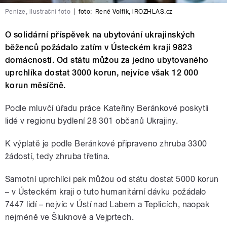
Peníze, ilustrační foto
|
foto:
René Volfík
,
iROZHLAS.cz
O solidární příspěvek na ubytování ukrajinských
běženců požádalo zatím v Ústeckém kraji 9823
domácností. Od státu můžou za jedno ubytovaného
uprchlíka dostat 3000 korun, nejvíce však 12 000
korun měsíčně.
Podle mluvčí úřadu práce Kateřiny Beránkové poskytli
lidé v regionu bydlení 28 301 občanů Ukrajiny.
K výplatě je podle Beránkové připraveno zhruba 3300
žádostí, tedy zhruba třetina.
Samotní uprchlíci pak můžou od státu dostat 5000 korun
– v Ústeckém kraji o tuto humanitární dávku požádalo
7447 lidí – nejvíc v Ústí nad Labem a Teplicích, naopak
nejméně ve Šluknově a Vejprtech.