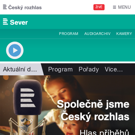
Přejít k hlavnímu obsahu
MENU
ŽIVĚ
PROGRAM
AUDIOARCHIV
KAMERY
Aktuální dění
Program
Pořady
Více
…