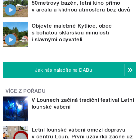
50metrový bazén, letní kino přímo
v areálu a klidnou atmosféru bez davů
Objevte malebné Kytlice, obec
s bohatou sklářskou minulostí
i slavnými obyvateli
Jak nás naladíte na DABu
VÍCE Z POŘADU
V Lounech začíná tradiční festival Letní
lounské vábení
Letní lounské vábení omezí dopravu
v centru Loun. První uzavírka začne už