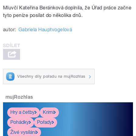
Mluvčí Kateřina Beránková doplnila, že Úřad práce začne
tyto peníze posílat do několika dnů.
autor:
Gabriela Hauptvogelová
Všechny díly pořadu na mujRozhlas
mujRozhlas
Hry a četby
Krimi
Pohádky
Pořady
Živé vysílání