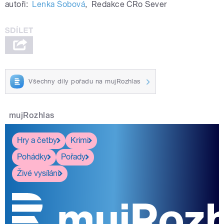
autoři:
Lenka Šobová
,
Redakce ČRo Sever
Všechny díly pořadu na mujRozhlas
mujRozhlas
Hry a četby
Krimi
Pohádky
Pořady
Živé vysílání