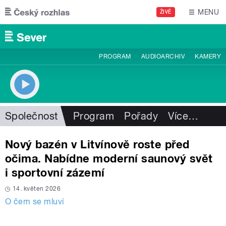
Přejít k hlavnímu obsahu
MENU
ŽIVĚ
PROGRAM
AUDIOARCHIV
KAMERY
Společnost
Program
Pořady
Více
…
Nový bazén v Litvínově roste před
očima. Nabídne moderní saunový svět
i sportovní zázemí
14. květen 2026
O čem se mluví