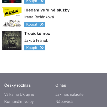
Koupit
Hledání veřejné služby
Irena Ryšánková
Koupit
Tropické noci
Jakub Fránek
Koupit
Český rozhlas
O nás
Válka na Ukrajině
Jak nás naladíte
Komunální volby
Nápověda