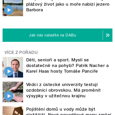
plážový život jako u moře nabízí jezero
Barbora
Jak nás naladíte na DABu
VÍCE Z POŘADU
Děti, senioři a sport. Myslí se
dostatečně na pohyb? Patrik Nacher a
Karel Haas hosty Tomáše Pancíře
Vědci z ústecké univerzity testují
ozdobnici obrovskou. Má proměnit
výsypky v užitečnou krajinu
Pojištění domů u vody může být
složitější. Nové povodňové mapy změní