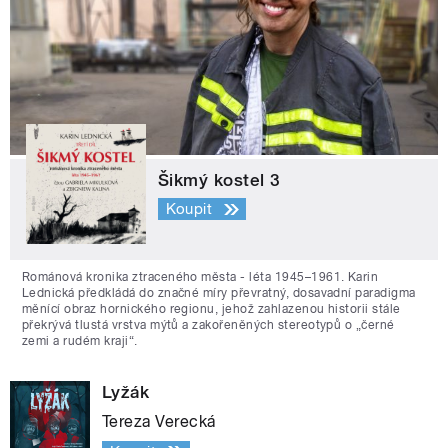
Šikmý kostel 3
Koupit
Románová kronika ztraceného města - léta 1945–1961. Karin
Lednická předkládá do značné míry převratný, dosavadní paradigma
měnící obraz hornického regionu, jehož zahlazenou historii stále
překrývá tlustá vrstva mýtů a zakořeněných stereotypů o „černé
zemi a rudém kraji“.
Lyžák
Tereza Verecká