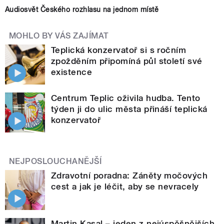
Audiosvět Českého rozhlasu na jednom místě
MOHLO BY VÁS ZAJÍMAT
Teplická konzervatoř si s ročním
zpožděním připomíná půl století své
existence
Centrum Teplic oživila hudba. Tento
týden ji do ulic města přináší teplická
konzervatoř
NEJPOSLOUCHANĚJŠÍ
Zdravotní poradna: Záněty močových
cest a jak je léčit, aby se nevracely
Martin Kasal – jeden z nejúspěšnějších