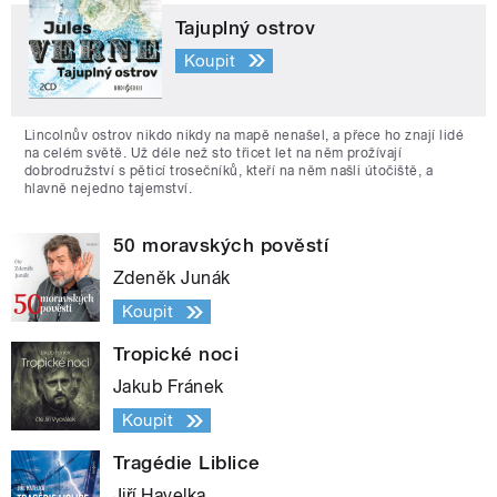
Tajuplný ostrov
Koupit
Lincolnův ostrov nikdo nikdy na mapě nenašel, a přece ho znají lidé
na celém světě. Už déle než sto třicet let na něm prožívají
dobrodružství s pěticí trosečníků, kteří na něm našli útočiště, a
hlavně nejedno tajemství.
50 moravských pověstí
Zdeněk Junák
Koupit
Tropické noci
Jakub Fránek
Koupit
Tragédie Liblice
Jiří Havelka