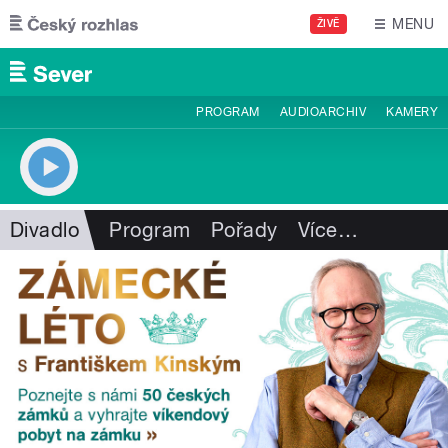
Přejít k hlavnímu obsahu
MENU
ŽIVĚ
PROGRAM
AUDIOARCHIV
KAMERY
Divadlo
Program
Pořady
Více
…