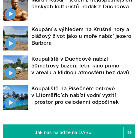
českých kulturistů, rodák z Duchcova
Koupání s výhledem na Krušné hory a
plážový život jako u moře nabízí jezero
Barbora
Koupaliště v Duchcově nabízí
50metrový bazén, letní kino přímo
v areálu a klidnou atmosféru bez davů
Koupaliště na Písečném ostrově
v Litoměřicích nabízí vodní vyžití
i prostor pro celodenní odpočinek
Jak nás naladíte na DABu