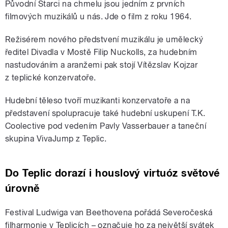
Původní Starci na chmelu jsou jedním z prvních
filmových muzikálů u nás. Jde o film z roku 1964.
Režisérem nového předstvení muzikálu je umělecký
ředitel Divadla v Mostě Filip Nuckolls, za hudebním
nastudováním a aranžemi pak stojí Vítězslav Kojzar
z teplické konzervatoře.
Hudební těleso tvoří muzikanti konzervatoře a na
představení spolupracuje také hudební uskupení T.K.
Coolective pod vedením Pavly Vasserbauer a taneční
skupina VivaJump z Teplic.
Do Teplic dorazí i h
ouslový virtuóz světové
úrovně
Festival Ludwiga van Beethovena pořádá Severočeská
filharmonie v Teplicích – označuje ho za největší svátek