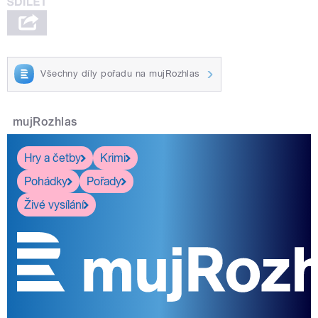
Všechny díly pořadu na mujRozhlas
mujRozhlas
Hry a četby
Krimi
Pohádky
Pořady
Živé vysílání