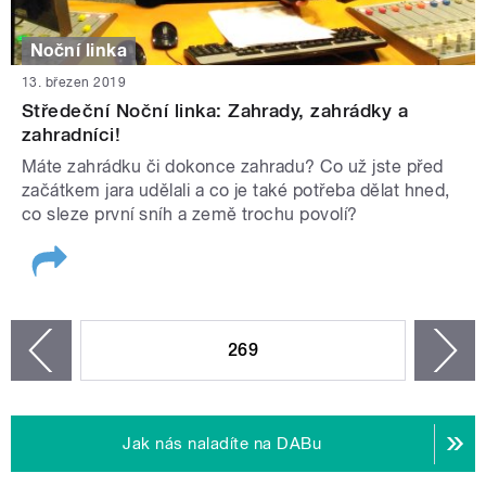
Noční linka
13. březen 2019
Středeční Noční linka: Zahrady, zahrádky a
zahradníci!
Máte zahrádku či dokonce zahradu? Co už jste před
začátkem jara udělali a co je také potřeba dělat hned,
co sleze první sníh a země trochu povolí?
STRÁNKY
269
n
zí
Jak nás naladíte na DABu