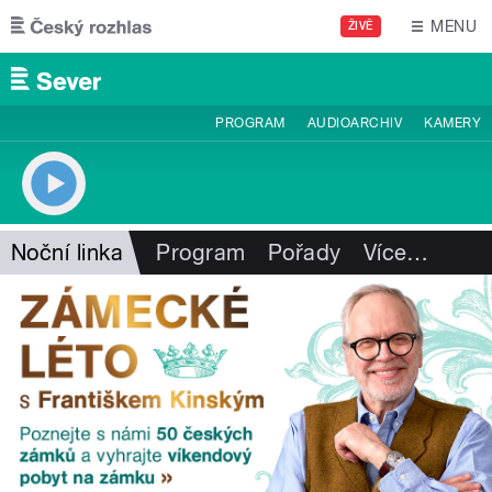
Přejít k hlavnímu obsahu
MENU
ŽIVĚ
PROGRAM
AUDIOARCHIV
KAMERY
Noční linka
Program
Pořady
Více
…