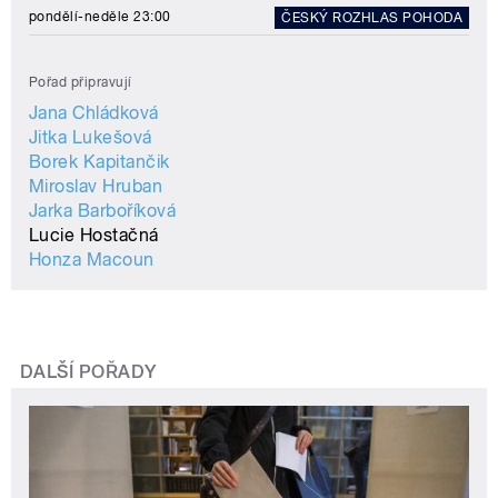
pondělí-neděle 23:00
ČESKÝ ROZHLAS POHODA
Pořad připravují
Jana Chládková
Jitka Lukešová
Borek Kapitančik
Miroslav Hruban
Jarka Barboříková
Lucie Hostačná
Honza Macoun
DALŠÍ POŘADY