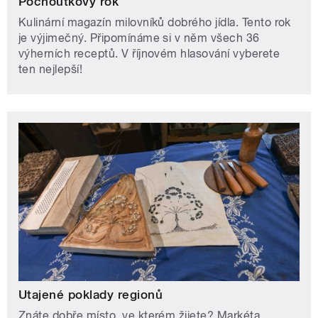
Pochoutkový rok
Kulinární magazín milovníků dobrého jídla. Tento rok
je výjimečný. Připomínáme si v něm všech 36
výherních receptů. V říjnovém hlasování vyberete
ten nejlepší!
Utajené poklady regionů
Znáte dobře místo, ve kterém žijete? Markéta