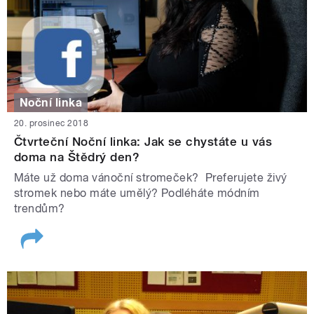
Noční linka
20. prosinec 2018
Čtvrteční Noční linka: Jak se chystáte u vás
doma na Štědrý den?
Máte už doma vánoční stromeček? Preferujete živý
stromek nebo máte umělý? Podléháte módním
trendům?