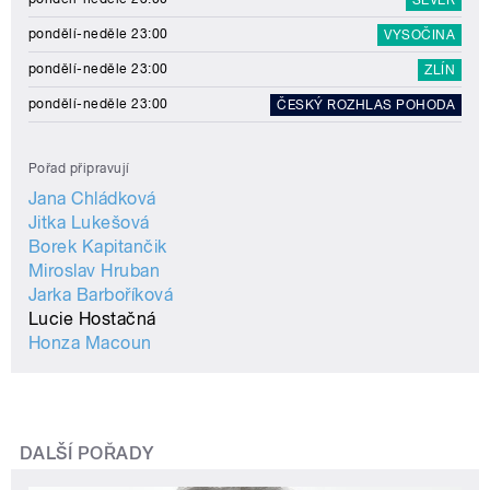
pondělí-neděle 23:00
VYSOČINA
pondělí-neděle 23:00
ZLÍN
pondělí-neděle 23:00
ČESKÝ ROZHLAS POHODA
Pořad připravují
Jana Chládková
Jitka Lukešová
Borek Kapitančik
Miroslav Hruban
Jarka Barboříková
Lucie Hostačná
Honza Macoun
DALŠÍ POŘADY