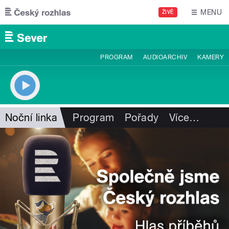
Přejít k hlavnímu obsahu
MENU
ŽIVĚ
PROGRAM
AUDIOARCHIV
KAMERY
Noční linka
Program
Pořady
Více
…