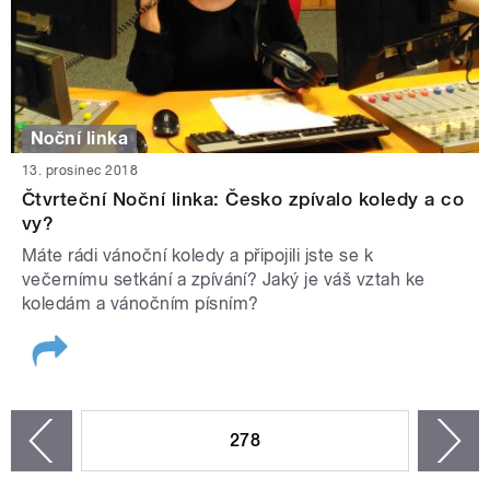
Noční linka
13. prosinec 2018
Čtvrteční Noční linka: Česko zpívalo koledy a co
vy?
Máte rádi vánoční koledy a připojili jste se k
večernímu setkání a zpívání? Jaký je váš vztah ke
koledám a vánočním písním?
STRÁNKY
278
n
zí