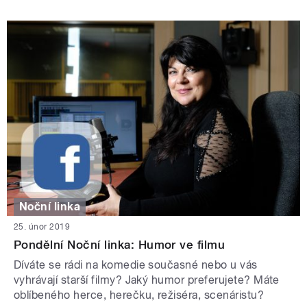
Noční linka
25. únor 2019
Pondělní Noční linka: Humor ve filmu
Díváte se rádi na komedie současné nebo u vás
vyhrávají starší filmy? Jaký humor preferujete? Máte
oblíbeného herce, herečku, režiséra, scenáristu?