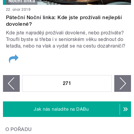
Noční linka
22. únor 2019
Páteční Noční linka: Kde jste prožívali nejlepší
dovolené?
Kde jste najraději prožívali dovolené, nebo prožíváte?
Troufli byste si třeba i v seniorském věku sednout do
letadla, nebo na vlak a vydat se na cestu dozahraničí?
STRÁNKY
271
n
zí
Jak nás naladíte na DABu
O POŘADU