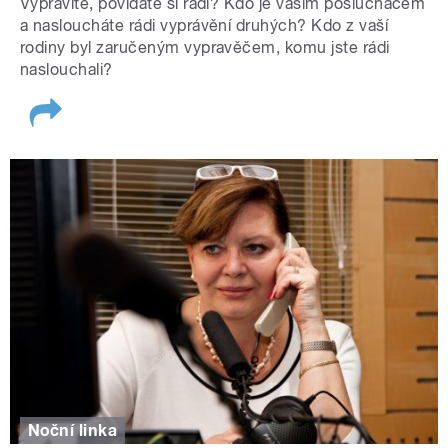
Vyprávíte, povídáte si rádi? Kdo je vašim posluchačem
a nasloucháte rádi vyprávění druhých? Kdo z vaší
rodiny byl zaručeným vypravěčem, komu jste rádi
naslouchali?
Noční linka