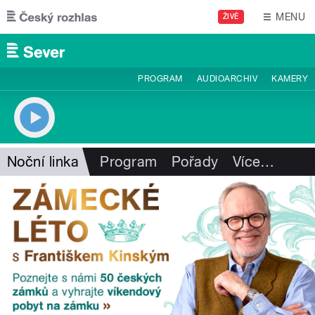
Přejít k hlavnímu obsahu
MENU
ŽIVĚ
PROGRAM
AUDIOARCHIV
KAMERY
Noční linka
Program
Pořady
Více
…