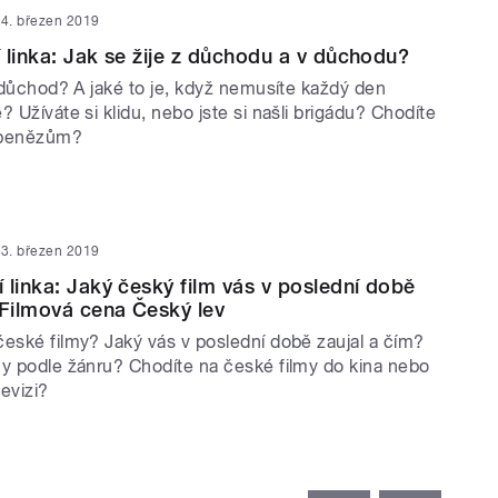
4. březen 2019
 linka: Jak se žije z důchodu a v důchodu?
a důchod? A jaké to je, když nemusíte každý den
? Užíváte si klidu, nebo jste si našli brigádu? Chodíte
i penězům?
3. březen 2019
 linka: Jaký český film vás v poslední době
 Filmová cena Český lev
české filmy? Jaký vás v poslední době zaujal a čím?
my podle žánru? Chodíte na české filmy do kina nebo
levizi?