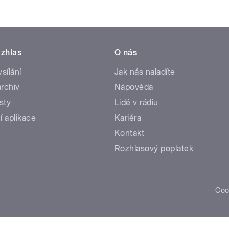
zhlas
O nás
ysílání
Jak nás naladíte
rchiv
Nápověda
sty
Lidé v rádiu
í aplikace
Kariéra
Kontakt
Rozhlasový poplatek
Coo