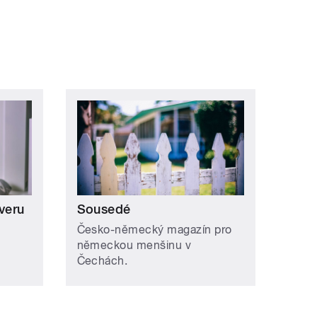
ní »
veru
Sousedé
Česko-německý magazín pro
německou menšinu v
Čechách.