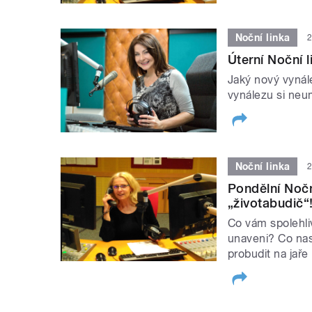
Noční linka
2
Úterní Noční l
Jaký nový vynále
vynálezu si neum
Noční linka
2
Pondělní Nočn
„životabudič“
Co vám spolehli
unaveni? Co nas
probudit na jaře