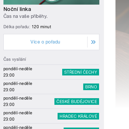
Noční linka
Čas na vaše příběhy.
Délka pořadu:
120 minut
Více o pořadu
Čas vysílání
pondělí-neděle
STŘEDNÍ ČECHY
23:00
pondělí-neděle
BRNO
23:00
pondělí-neděle
ČESKÉ BUDĚJOVICE
23:00
pondělí-neděle
HRADEC KRÁLOVÉ
23:00
pondělí-neděle