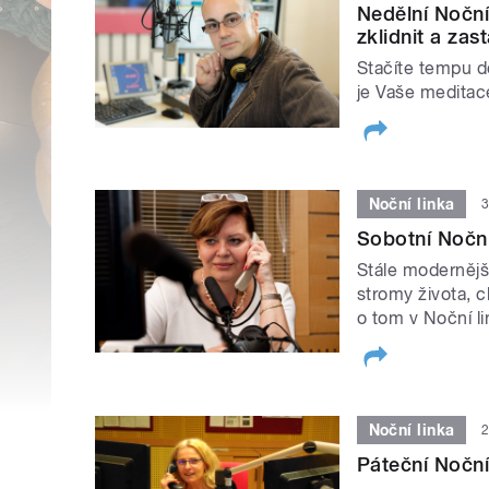
Nedělní Noční
zklidnit a zast
Stačíte tempu d
je Vaše meditac
Noční linka
3
Sobotní Noční
Stále modernější
stromy života, 
o tom v Noční lin
Noční linka
2
Páteční Noční