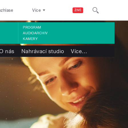
ozhlase
Více
ŽIVĚ
PROGRAM
AUDIOARCHIV
KAMERY
O nás
Nahrávací studio
Více
…