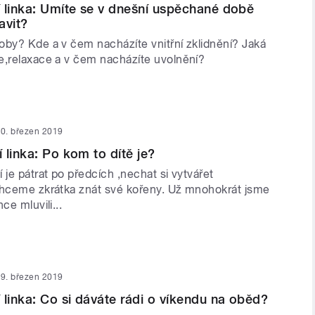
 linka: Umíte se v dnešní uspěchané době
avit?
oby? Kde a v čem nacházíte vnitřní zklidnění? Jaká
e,relaxace a v čem nacházíte uvolnění?
0. březen 2019
 linka: Po kom to dítě je?
 je pátrat po předcích ,nechat si vytvářet
chceme zkrátka znát své kořeny. Už mnohokrát jsme
ce mluvili...
9. březen 2019
 linka: Co si dáváte rádi o víkendu na oběd?