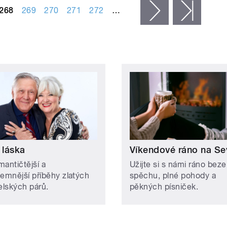
268
269
270
271
272
…
následující ›
posled
 láska
Víkendové ráno na Se
mantičtější a
Užijte si s námi ráno beze
jemnější příběhy zlatých
spěchu, plné pohody a
lských párů.
pěkných písniček.