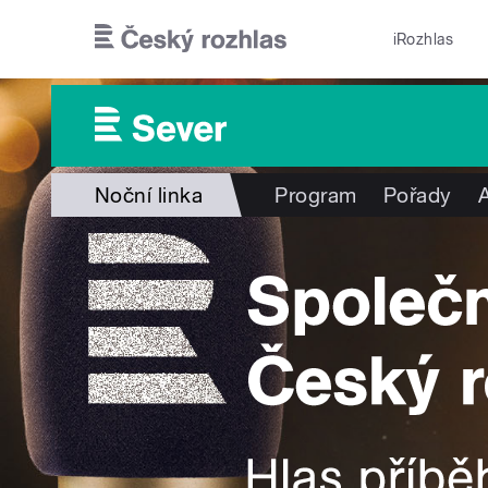
Přejít k hlavnímu obsahu
iRozhlas
Noční linka
Program
Pořady