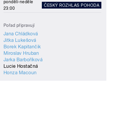
pondělí-neděle
ČESKÝ ROZHLAS POHODA
23:00
Pořad připravují
Jana Chládková
Jitka Lukešová
Borek Kapitančik
Miroslav Hruban
Jarka Barboříková
Lucie Hostačná
Honza Macoun