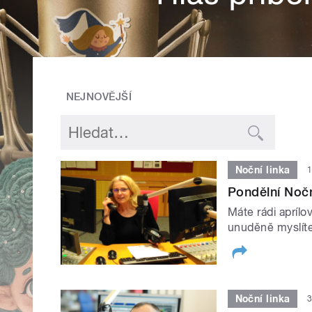
NEJNOVĚJŠÍ
Noční linka
1
Pondělní Noční
Máte rádi aprílo
unuděně myslíte
Noční linka
3