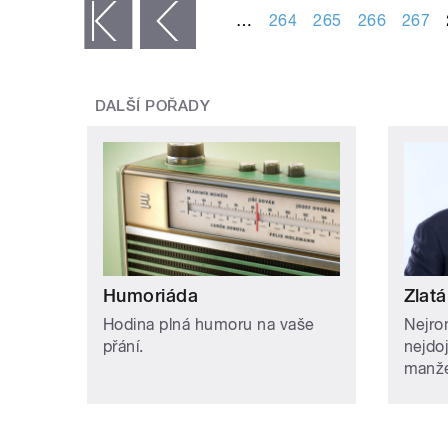
…
264
265
266
267
« první
‹ předchozí
DALŠÍ POŘADY
Humoriáda
Zlatá
Hodina plná humoru na vaše
Nejro
přání.
nejdo
manže