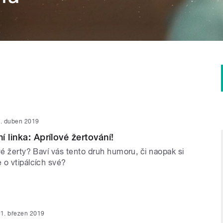
. duben 2019
 linka: Aprílové žertování!
vé žerty? Baví vás tento druh humoru, či naopak si
 o vtipálcích své?
1. březen 2019