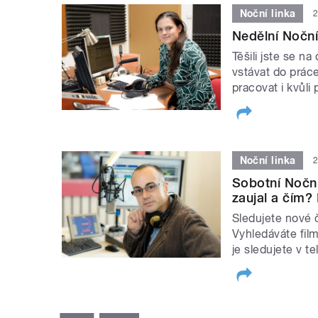
Noční linka
2
Nedělní Noční
Těšili jste se n
vstávat do práce
pracovat i kvůl
Noční linka
2
Sobotní Noční
zaujal a čím?
Sledujete nové 
Vyhledáváte fil
je sledujete v te
STRÁNKY