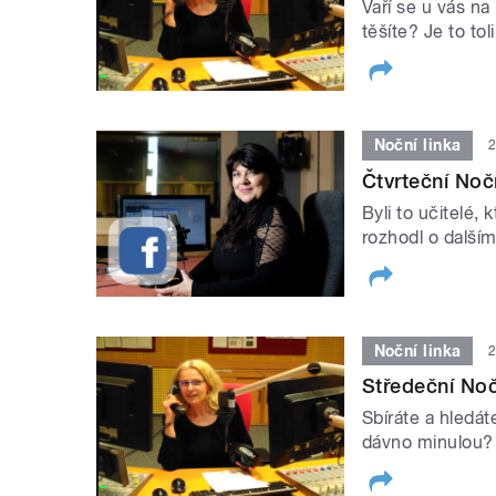
Vaří se u vás na
těšíte? Je to to
Noční linka
2
Čtvrteční Noč
Byli to učitelé,
rozhodl o další
Noční linka
2
Středeční Nočn
Sbíráte a hledá
dávno minulou? 