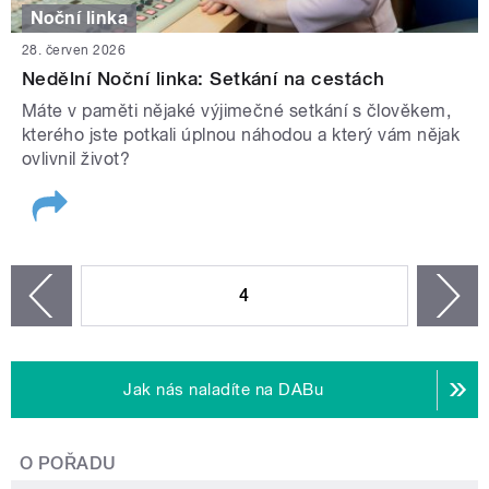
Noční linka
28. červen 2026
Nedělní Noční linka: Setkání na cestách
Máte v paměti nějaké výjimečné setkání s člověkem,
kterého jste potkali úplnou náhodou a který vám nějak
ovlivnil život?
STRÁNKY
4
n
zí
Jak nás naladíte na DABu
O POŘADU