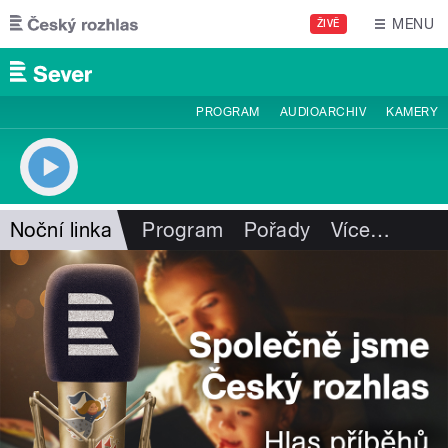
Přejít k hlavnímu obsahu
MENU
ŽIVĚ
PROGRAM
AUDIOARCHIV
KAMERY
Noční linka
Program
Pořady
Více
…