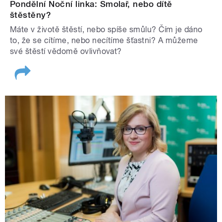
Pondělní Noční linka: Smolař, nebo dítě
štěstěny?
Máte v životě štěstí, nebo spíše smůlu? Čím je dáno
to, že se cítíme, nebo necítíme šťastni? A můžeme
své štěstí vědomě ovlivňovat?