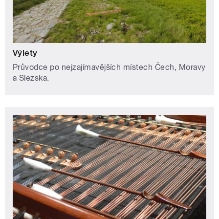
Výlety
Průvodce po nejzajímavějších místech Čech, Moravy
a Slezska.