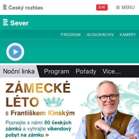
Přejít k hlavnímu obsahu
MENU
ŽIVĚ
PROGRAM
AUDIOARCHIV
KAMERY
Noční linka
Program
Pořady
Více
…