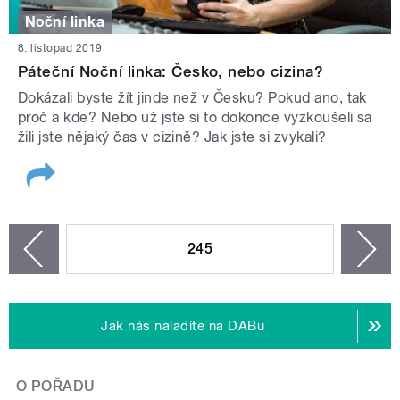
Noční linka
8. listopad 2019
Páteční Noční linka: Česko, nebo cizina?
Dokázali byste žít jinde než v Česku? Pokud ano, tak
proč a kde? Nebo už jste si to dokonce vyzkoušeli sa
žili jste nějaký čas v cizině? Jak jste si zvykali?
STRÁNKY
245
n
zí
Jak nás naladíte na DABu
O POŘADU