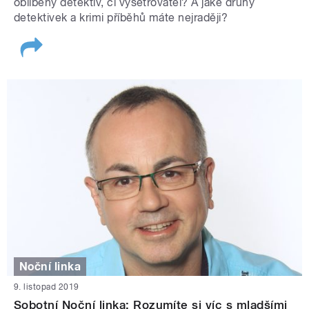
oblíbený detektiv, či vyšetřovatel? A jaké druhy
detektivek a krimi příběhů máte nejraději?
Noční linka
9. listopad 2019
Sobotní Noční linka: Rozumíte si víc s mladšími