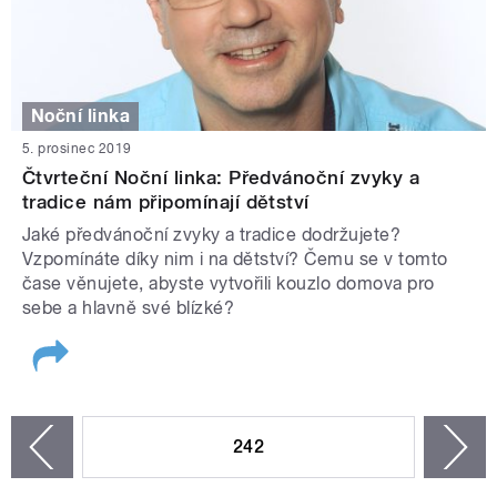
Noční linka
5. prosinec 2019
Čtvrteční Noční linka: Předvánoční zvyky a
tradice nám připomínají dětství
Jaké předvánoční zvyky a tradice dodržujete?
Vzpomínáte díky nim i na dětství? Čemu se v tomto
čase věnujete, abyste vytvořili kouzlo domova pro
sebe a hlavně své blízké?
STRÁNKY
242
n
zí