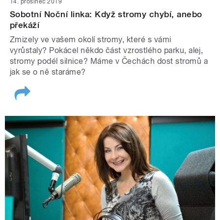
14. prosinec 2019
Sobotní Noční linka: Když stromy chybí, anebo
překáží
Zmizely ve vašem okolí stromy, které s vámi
vyrůstaly? Pokácel někdo část vzrostlého parku, alej,
stromy podél silnice? Máme v Čechách dost stromů a
jak se o ně staráme?