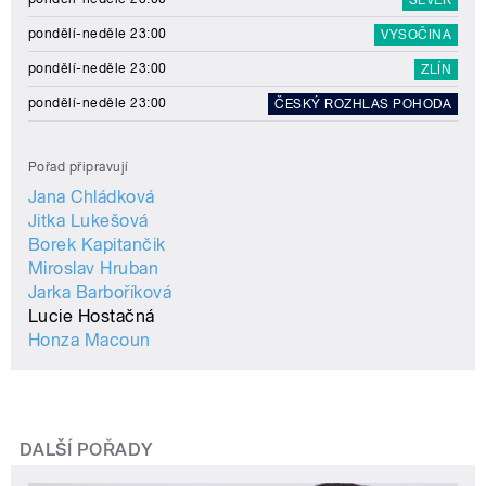
pondělí-neděle 23:00
VYSOČINA
pondělí-neděle 23:00
ZLÍN
pondělí-neděle 23:00
ČESKÝ ROZHLAS POHODA
Pořad připravují
Jana Chládková
Jitka Lukešová
Borek Kapitančik
Miroslav Hruban
Jarka Barboříková
Lucie Hostačná
Honza Macoun
DALŠÍ POŘADY