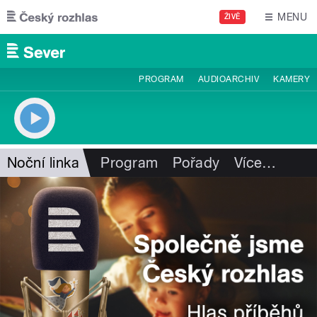
Přejít k hlavnímu obsahu
MENU
ŽIVĚ
PROGRAM
AUDIOARCHIV
KAMERY
Noční linka
Program
Pořady
Více
…