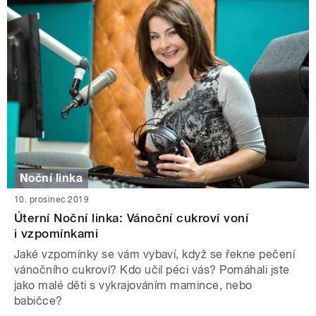
Noční linka
10. prosinec 2019
Úterní Noční linka: Vánoční cukroví voní
i vzpomínkami
Jaké vzpomínky se vám vybaví, když se řekne pečení
vánočního cukroví? Kdo učil péci vás? Pomáhali jste
jako malé děti s vykrajováním mamince, nebo
babičce?