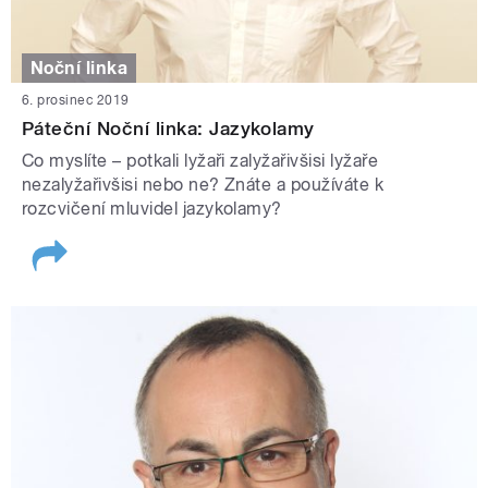
Noční linka
6. prosinec 2019
Páteční Noční linka: Jazykolamy
Co myslíte – potkali lyžaři zalyžařivšisi lyžaře
nezalyžařivšisi nebo ne? Znáte a používáte k
rozcvičení mluvidel jazykolamy?