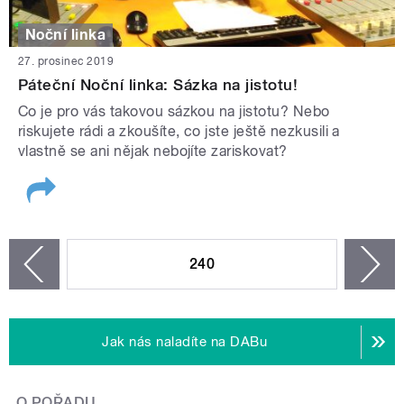
Noční linka
27. prosinec 2019
Páteční Noční linka: Sázka na jistotu!
Co je pro vás takovou sázkou na jistotu? Nebo
riskujete rádi a zkoušíte, co jste ještě nezkusili a
vlastně se ani nějak nebojíte zariskovat?
STRÁNKY
240
n
zí
Jak nás naladíte na DABu
O POŘADU