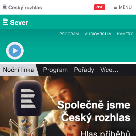
Přejít k hlavnímu obsahu
MENU
ŽIVĚ
PROGRAM
AUDIOARCHIV
KAMERY
Noční linka
Program
Pořady
Více
…