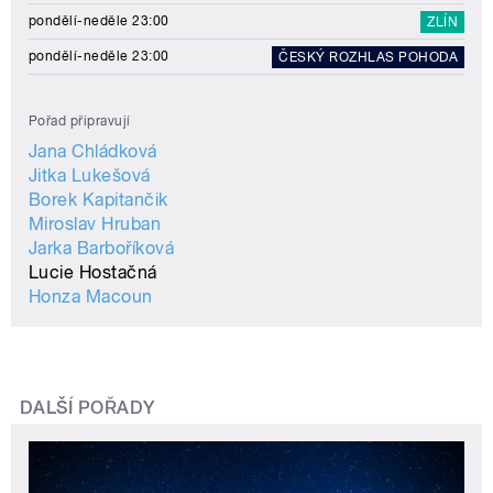
pondělí-neděle 23:00
ZLÍN
pondělí-neděle 23:00
ČESKÝ ROZHLAS POHODA
Pořad připravují
Jana Chládková
Jitka Lukešová
Borek Kapitančik
Miroslav Hruban
Jarka Barboříková
Lucie Hostačná
Honza Macoun
DALŠÍ POŘADY