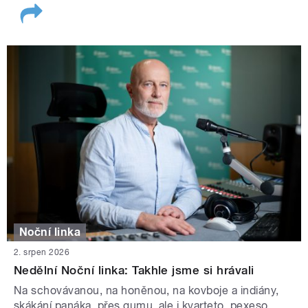
Noční linka
2. srpen 2026
Nedělní Noční linka: Takhle jsme si hrávali
Na schovávanou, na honěnou, na kovboje a indiány,
skákání panáka, přes gumu, ale i kvarteto, pexeso,