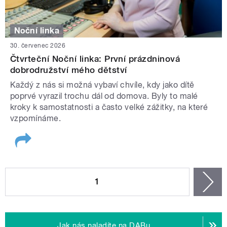
Noční linka
30. červenec 2026
Čtvrteční Noční linka: První prázdninová
dobrodružství mého dětství
Každý z nás si možná vybaví chvíle, kdy jako dítě
poprvé vyrazil trochu dál od domova. Byly to malé
kroky k samostatnosti a často velké zážitky, na které
vzpomínáme.
STRÁNKY
1
n
Jak nás naladíte na DABu