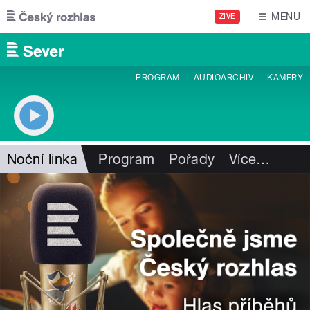
Přejít k hlavnímu obsahu
MENU
ŽIVĚ
PROGRAM
AUDIOARCHIV
KAMERY
Noční linka
Program
Pořady
Více
…