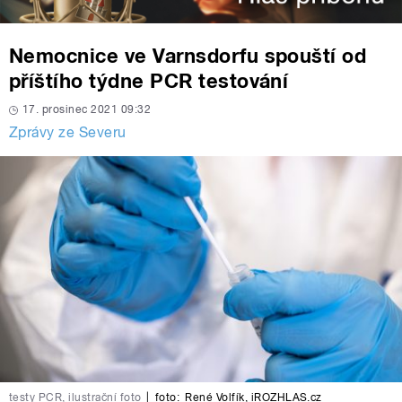
Nemocnice ve Varnsdorfu spouští od
příštího týdne PCR testování
17. prosinec 2021 09:32
Zprávy ze Severu
testy PCR, ilustrační foto
|
foto:
René Volfík
,
iROZHLAS.cz