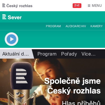
Přejít k hlavnímu obsahu
MENU
ŽIVĚ
PROGRAM
AUDIOARCHIV
KAMERY
Aktuální dění
Program
Pořady
Více
…