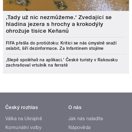
‚Tady už nic nezmůžeme.‘ Zvedající se
hladina jezera s hrochy a krokodýly
ohrožuje tisíce Keňanů
FIFA přešla do protiútoku: Kritici se nás úmyslně snaží
oslabit, šíří dezinformace. Za Infantinem stojíme
‚Slepě spoléhali na aplikaci.‘ České turisty v Rakousku
zachraňoval vrtulník na ferratě
Český rozhlas
O nás
Válka na Ukrajině
Jak nás naladíte
Komunální volby
Nápověda