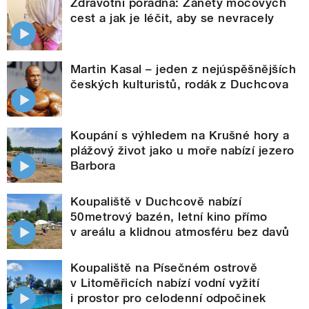
Zdravotní poradna: Záněty močových
cest a jak je léčit, aby se nevracely
Martin Kasal – jeden z nejúspěšnějších
českých kulturistů, rodák z Duchcova
Koupání s výhledem na Krušné hory a
plážový život jako u moře nabízí jezero
Barbora
Koupaliště v Duchcově nabízí
50metrový bazén, letní kino přímo
v areálu a klidnou atmosféru bez davů
Koupaliště na Písečném ostrově
v Litoměřicích nabízí vodní vyžití
i prostor pro celodenní odpočinek