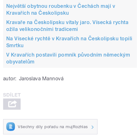
Největší obytnou roubenku v Čechách mají v
Kravařích na Českolipsku
Kravaře na Českolipsku vítaly jaro. Vísecká rychta
ožila velikonočními tradicemi
Na Vísecké rychtě v Kravařích na Českolipsku topili
Smrtku
V Kravařích postavili pomník původním německým
obyvatelům
autor:
Jaroslava Mannová
Všechny díly pořadu na mujRozhlas