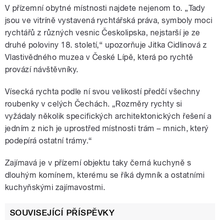
V přízemní obytné místnosti najdete nejenom to. „Tady
jsou ve vitríně vystavená rychtářská práva, symboly moci
rychtářů z různých vesnic Českolipska, nejstarší je ze
druhé poloviny 18. století,“ upozorňuje Jitka Cidlinová z
Vlastivědného muzea v České Lípě, která po rychtě
provází návštěvníky.
Vísecká rychta podle ní svou velikostí předčí všechny
roubenky v celých Čechách. „Rozměry rychty si
vyžádaly několik specifických architektonických řešení a
jedním z nich je uprostřed místnosti trám – mnich, který
podepírá ostatní trámy.“
Zajímavá je v přízemí objektu taky černá kuchyně s
dlouhým komínem, kterému se říká dymník a ostatními
kuchyňskými zajímavostmi.
SOUVISEJÍCÍ PŘÍSPĚVKY