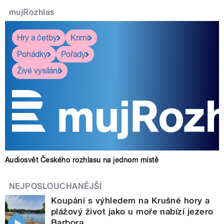
mujRozhlas
Hry a četby
Krimi
Pohádky
Pořady
Živé vysílání
Audiosvět Českého rozhlasu na jednom místě
NEJPOSLOUCHANĚJŠÍ
Koupání s výhledem na Krušné hory a
plážový život jako u moře nabízí jezero
Barbora