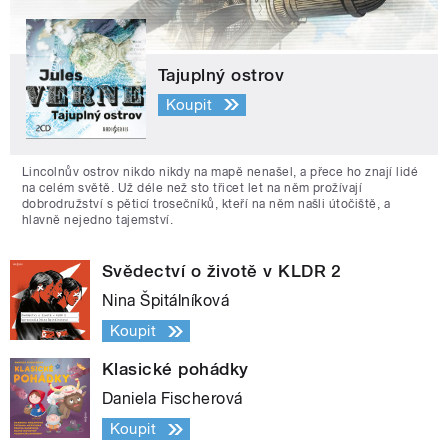
Tajuplný ostrov
Koupit
Lincolnův ostrov nikdo nikdy na mapě nenašel, a přece ho znají lidé
na celém světě. Už déle než sto třicet let na něm prožívají
dobrodružství s pěticí trosečníků, kteří na něm našli útočiště, a
hlavně nejedno tajemství.
Svědectví o životě v KLDR 2
Nina Špitálníková
Koupit
Klasické pohádky
Daniela Fischerová
Koupit