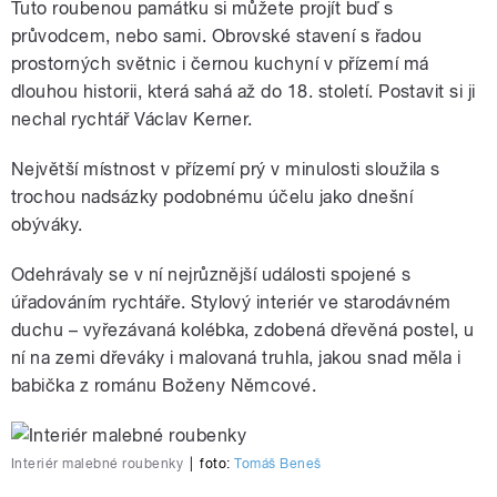
Tuto roubenou památku si můžete projít buď s
průvodcem, nebo sami. Obrovské stavení s řadou
prostorných světnic i černou kuchyní v přízemí má
dlouhou historii, která sahá až do 18. století. Postavit si ji
nechal rychtář Václav Kerner.
Největší místnost v přízemí prý v minulosti sloužila s
trochou nadsázky podobnému účelu jako dnešní
obýváky.
Odehrávaly se v ní nejrůznější události spojené s
úřadováním rychtáře. Stylový interiér ve starodávném
duchu – vyřezávaná kolébka, zdobená dřevěná postel, u
ní na zemi dřeváky i malovaná truhla, jakou snad měla i
babička z románu Boženy Němcové.
Interiér malebné roubenky
|
foto:
Tomáš Beneš