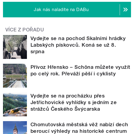
Jak nás naladíte na DABu
VÍCE Z POŘADU
Vydejte se na pochod Skalními hrádky
Labských pískovců. Koná se už 8.
srpna
Přívoz Hřensko – Schöna můžete využít
po celý rok. Převáží pěší i cyklisty
Vydejte se na procházku přes
Jetřichovické vyhlídky s jedním ze
strážců Českého Švýcarska
Chomutovská městská věž nabízí dech
beroucí výhledy na historické centrum