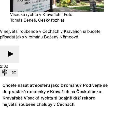
Vísecká rychta v Kravařích | Foto:
Tomáš Beneš
, Český rozhlas
V největší roubence v Čechách v Kravařích si budete
připadat jako v románu Boženy Němcové
2:32
Chcete nasát atmosféru jako z románu? Podívejte se
do prastaré roubenky v Kravařích na Českolipsku.
Kravařská Vísecká rychta si údajně drží rekord
největší roubené chalupy v Čechách.