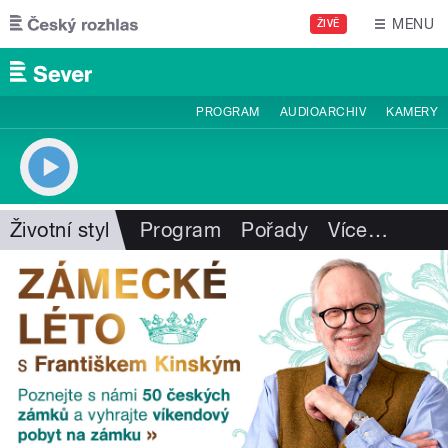
Přejít k hlavnímu obsahu
MENU
ŽIVĚ
PROGRAM
AUDIOARCHIV
KAMERY
Životní styl
Program
Pořady
Více
…