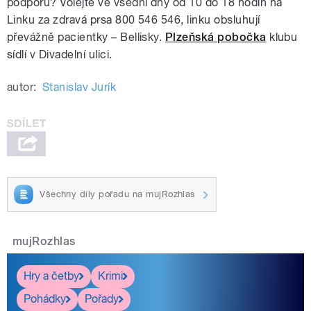
podporu? Volejte ve všední dny od 10 do 18 hodin na
Linku za zdravá prsa 800 546 546, linku obsluhují
převážně pacientky – Bellisky.
Plzeňská pobočka
klubu
sídlí v Divadelní ulici.
autor:
Stanislav Jurík
Všechny díly pořadu na mujRozhlas
mujRozhlas
Hry a četby
Krimi
Pohádky
Pořady