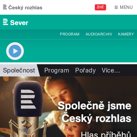
Přejít k hlavnímu obsahu
MENU
ŽIVĚ
PROGRAM
AUDIOARCHIV
KAMERY
Společnost
Program
Pořady
Více
…