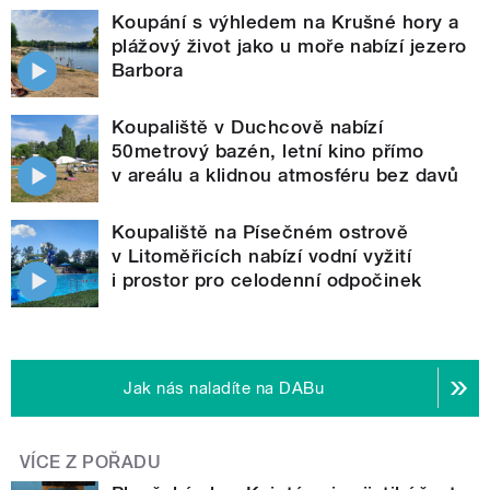
Koupání s výhledem na Krušné hory a
plážový život jako u moře nabízí jezero
Barbora
Koupaliště v Duchcově nabízí
50metrový bazén, letní kino přímo
v areálu a klidnou atmosféru bez davů
Koupaliště na Písečném ostrově
v Litoměřicích nabízí vodní vyžití
i prostor pro celodenní odpočinek
Jak nás naladíte na DABu
VÍCE Z POŘADU