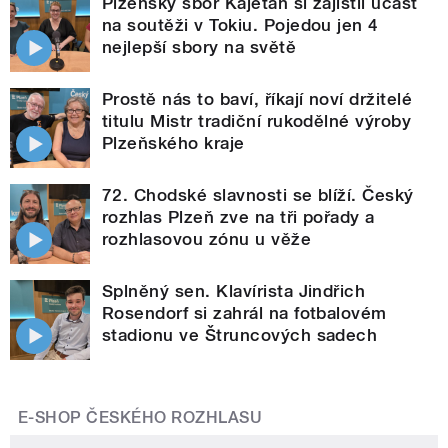
Plzeňský sbor Kajetán si zajistil účast
na soutěži v Tokiu. Pojedou jen 4
nejlepší sbory na světě
Prostě nás to baví, říkají noví držitelé
titulu Mistr tradiční rukodělné výroby
Plzeňského kraje
72. Chodské slavnosti se blíží. Český
rozhlas Plzeň zve na tři pořady a
rozhlasovou zónu u věže
Splněný sen. Klavírista Jindřich
Rosendorf si zahrál na fotbalovém
stadionu ve Štruncových sadech
E-SHOP ČESKÉHO ROZHLASU