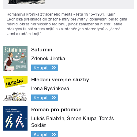
Románová kronika ztraceného města - léta 1945–1961. Karin
Lednická předkládá do značné míry převratný, dosavadní paradigma
měnící obraz hornického regionu, jehož zahlazenou historii stále
překrývá tlustá vrstva mýtů a zakořeněných stereotypů o „černé
zemi a rudém kraji“.
Saturnin
Zdeněk Jirotka
Koupit
Hledání veřejné služby
Irena Ryšánková
Koupit
Román pro pitomce
Lukáš Balabán, Šimon Krupa, Tomáš
Soldán
Koupit