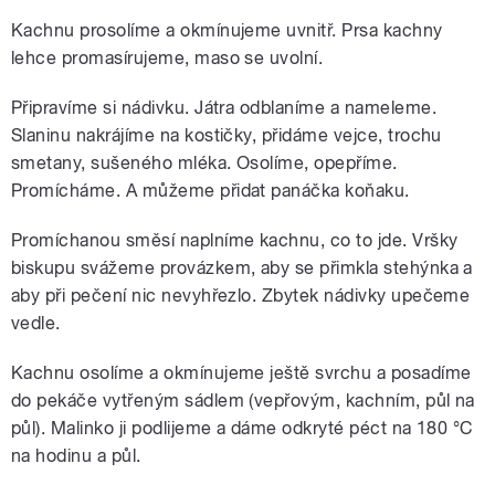
Kachnu prosolíme a okmínujeme uvnitř. Prsa kachny
lehce promasírujeme, maso se uvolní.
Připravíme si nádivku. Játra odblaníme a nameleme.
Slaninu nakrájíme na kostičky, přidáme vejce, trochu
smetany, sušeného mléka. Osolíme, opepříme.
Promícháme. A můžeme přidat panáčka koňaku.
Promíchanou směsí naplníme kachnu, co to jde. Vršky
biskupu svážeme provázkem, aby se přimkla stehýnka a
aby při pečení nic nevyhřezlo. Zbytek nádivky upečeme
vedle.
Kachnu osolíme a okmínujeme ještě svrchu a posadíme
do pekáče vytřeným sádlem (vepřovým, kachním, půl na
půl). Malinko ji podlijeme a dáme odkryté péct na 180 °C
na hodinu a půl.