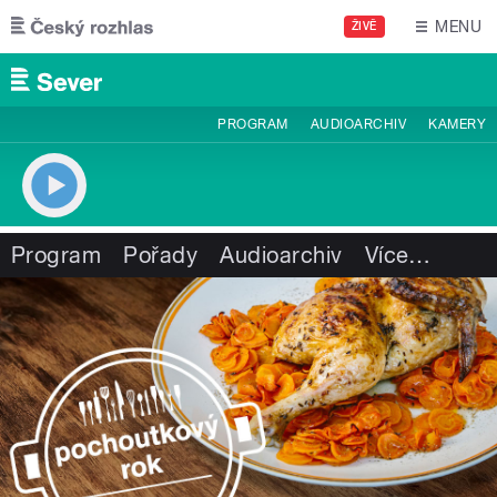
Přejít k hlavnímu obsahu
MENU
ŽIVĚ
PROGRAM
AUDIOARCHIV
KAMERY
Program
Pořady
Audioarchiv
Více
…