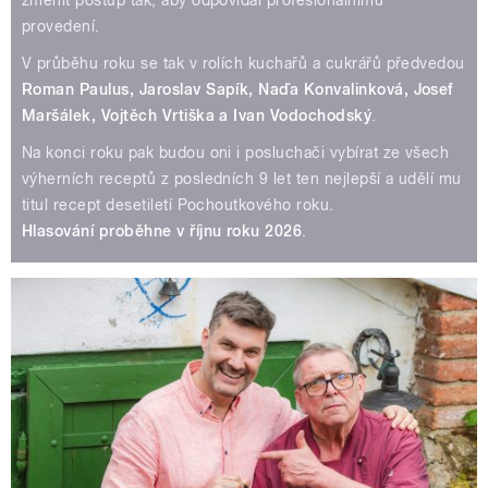
provedení.
V průběhu roku se tak v rolích kuchařů a cukrářů předvedou
Roman Paulus, Jaroslav Sapík, Naďa Konvalinková, Josef
Maršálek, Vojtěch Vrtiška a Ivan Vodochodský
.
Na konci roku pak budou oni i posluchači vybírat ze všech
výherních receptů z posledních 9 let ten nejlepší a udělí mu
titul recept desetiletí Pochoutkového roku.
Hlasování proběhne v říjnu roku 2026
.