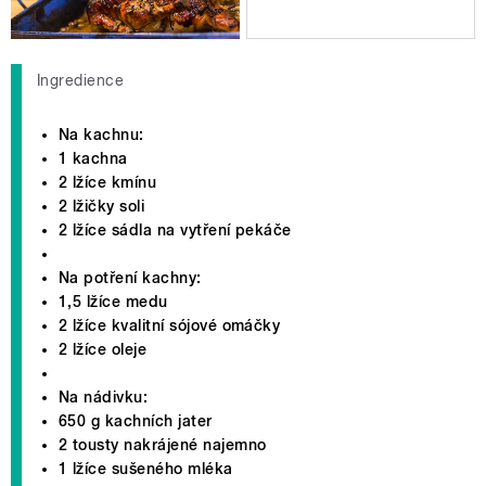
Ingredience
Na kachnu:
1 kachna
2 lžíce kmínu
2 lžičky soli
2 lžíce sádla na vytření pekáče
Na potření kachny:
1,5 lžíce medu
2 lžíce kvalitní sójové omáčky
2 lžíce oleje
Na nádivku:
650 g kachních jater
2 tousty nakrájené najemno
1 lžíce sušeného mléka