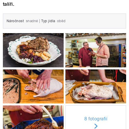
talíři.
Náročnost
snadné
|
Typ jídla
oběd
8 fotografií