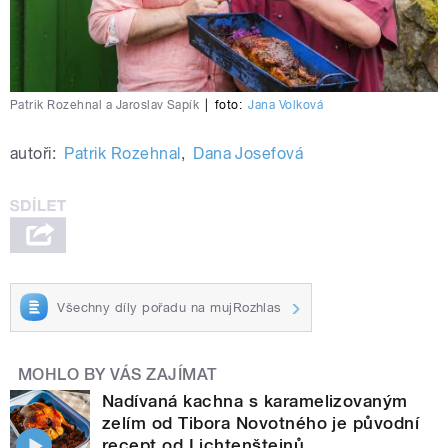
Patrik Rozehnal a Jaroslav Sapík
|
foto:
Jana Volková
autoři:
Patrik Rozehnal
,
Dana Josefová
Všechny díly pořadu na mujRozhlas
MOHLO BY VÁS ZAJÍMAT
Nadívaná kachna s karamelizovaným
zelím od Tibora Novotného je původní
recept od Lichtenštejnů