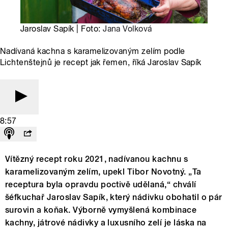
Jaroslav Sapík | Foto:
Jana Volková
Nadívaná kachna s karamelizovaným zelím podle
Lichtenštejnů je recept jak řemen, říká Jaroslav Sapík
8:57
Vítězný recept roku 2021, nadívanou kachnu s
karamelizovaným zelím, upekl Tibor Novotný. „Ta
receptura byla opravdu poctivě udělaná,“ chválí
šéfkuchař Jaroslav Sapík, který nádivku obohatil o pár
surovin a koňak. Výborně vymyšlená kombinace
kachny, játrové nádivky a luxusního zelí je láska na