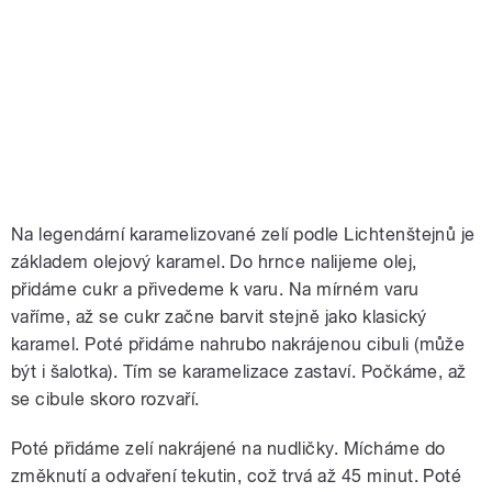
Na legendární karamelizované zelí podle Lichtenštejnů je
základem olejový karamel. Do hrnce nalijeme olej,
přidáme cukr a přivedeme k varu. Na mírném varu
vaříme, až se cukr začne barvit stejně jako klasický
karamel. Poté přidáme nahrubo nakrájenou cibuli (může
být i šalotka). Tím se karamelizace zastaví. Počkáme, až
se cibule skoro rozvaří.
Poté přidáme zelí nakrájené na nudličky. Mícháme do
změknutí a odvaření tekutin, což trvá až 45 minut. Poté