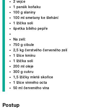
2 vejce
1 panák koňaku
100 g slaniny
100 ml smetany ke šlehání
1 lžička soli
špetka bílého pepře
Na zelí:
750 g cibule
2,5 kg čerstvého červeného zelí
1 lžíce kmínu
1 lžička soli
200 ml oleje
300 g cukru
1,5 lžičky mleté skořice
1 lžíce vinného octa
50 ml červeného vína
Postup