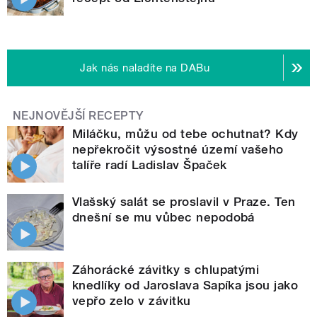
Jak nás naladíte na DABu
NEJNOVĚJŠÍ RECEPTY
Miláčku, můžu od tebe ochutnat? Kdy
nepřekročit výsostné území vašeho
talíře radí Ladislav Špaček
Vlašský salát se proslavil v Praze. Ten
dnešní se mu vůbec nepodobá
Záhorácké závitky s chlupatými
knedlíky od Jaroslava Sapíka jsou jako
vepřo zelo v závitku