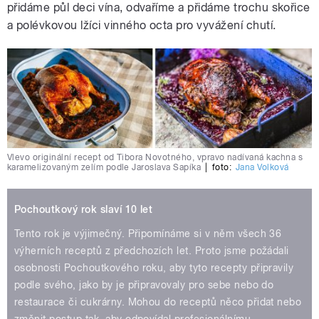
přidáme půl deci vína, odvaříme a přidáme trochu skořice
a polévkovou lžíci vinného octa pro vyvážení chutí.
Vlevo originální recept od Tibora Novotného, vpravo nadívaná kachna s
karamelizovaným zelím podle Jaroslava Sapíka
|
foto:
Jana Volková
Pochoutkový rok slaví 10 let
Tento rok je výjimečný. Připomínáme si v něm všech 36
výherních receptů z předchozích let. Proto jsme požádali
osobnosti Pochoutkového roku, aby tyto recepty připravily
podle svého, jako by je připravovaly pro sebe nebo do
restaurace či cukrárny. Mohou do receptů něco přidat nebo
změnit postup tak, aby odpovídal profesionálnímu