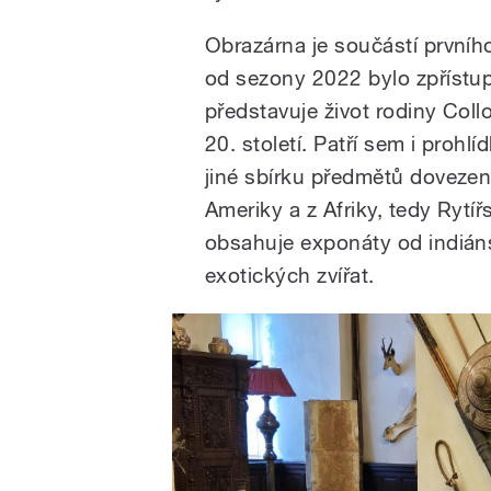
Obrazárna je součástí prvníh
od sezony 2022 bylo zpřístup
představuje život rodiny Col
20. století. Patří sem i proh
jiné sbírku předmětů dovezen
Ameriky a z Afriky, tedy Rytí
obsahuje exponáty od indiáns
exotických zvířat.