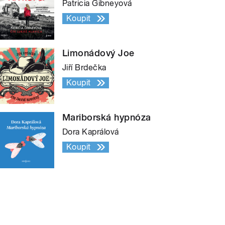
Patricia Gibneyová
Koupit
Limonádový Joe
Jiří Brdečka
Koupit
Mariborská hypnóza
Dora Kaprálová
Koupit