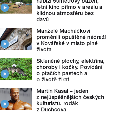
nabízí 50metrový bazén,
letní kino přímo v areálu a
klidnou atmosféru bez
davů
Manželé Macháčkovi
proměnili opuštěné nádraží
v Kovářské v místo plné
života
Skleněné plochy, elektřina,
choroby i kočky. Povídání
o ptačích pastech a
o životě žiraf
Martin Kasal – jeden
z nejúspěšnějších českých
kulturistů, rodák
z Duchcova