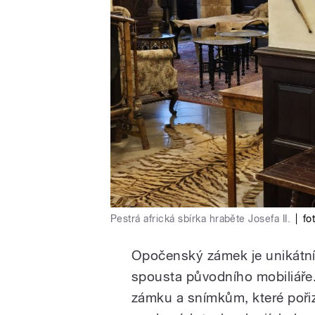
Pestrá africká sbírka hraběte Josefa II.
|
fo
Opočenský zámek je unikátní 
spousta původního mobiliáře. 
zámku a snímkům, které pořiz