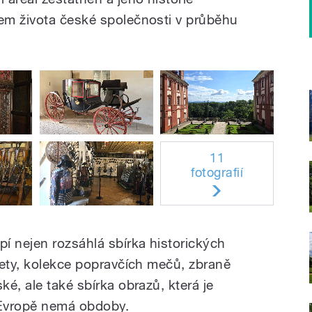
em života české společnosti v průběhu
11
fotografií
 nejen rozsáhlá sbírka historických
kety, kolekce popravčích mečů, zbraně
é, ale také sbírka obrazů, která je
 Evropě nemá obdoby.