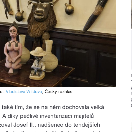
to:
Vladislava Wildová
,
Český rozhlas
také tím, že se na něm dochovala velká
A díky pečlivé inventarizaci majitelů
oval Josef II., nadšenec do tehdejších