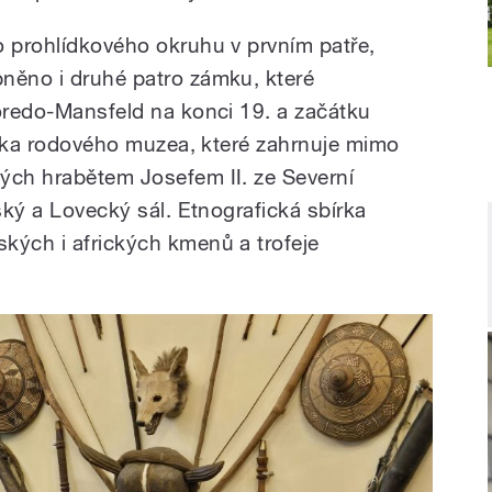
o prohlídkového okruhu v prvním patře,
něno i druhé patro zámku, které
loredo-Mansfeld na konci 19. a začátku
lídka rodového muzea, které zahrnuje mimo
ých hrabětem Josefem II. ze Severní
řský a Lovecký sál. Etnografická sbírka
kých i afrických kmenů a trofeje