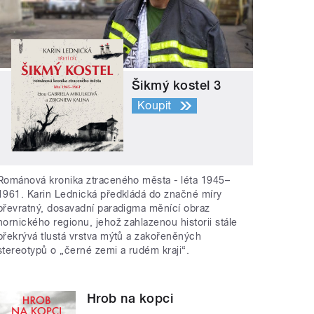
Šikmý kostel 3
Koupit
Románová kronika ztraceného města - léta 1945–
1961. Karin Lednická předkládá do značné míry
převratný, dosavadní paradigma měnící obraz
hornického regionu, jehož zahlazenou historii stále
překrývá tlustá vrstva mýtů a zakořeněných
stereotypů o „černé zemi a rudém kraji“.
Hrob na kopci