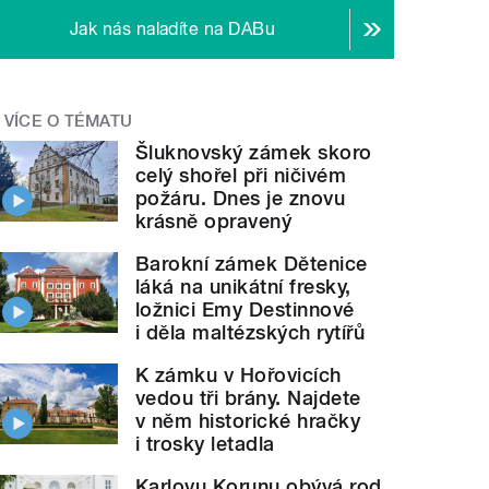
Jak nás naladíte na DABu
VÍCE O TÉMATU
Šluknovský zámek skoro
celý shořel při ničivém
požáru. Dnes je znovu
krásně opravený
Barokní zámek Dětenice
láká na unikátní fresky,
ložnici Emy Destinnové
i děla maltézských rytířů
K zámku v Hořovicích
vedou tři brány. Najdete
v něm historické hračky
i trosky letadla
Karlovu Korunu obývá rod