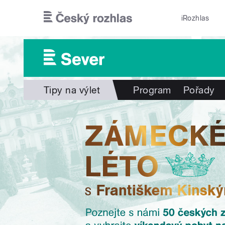
Přejít k hlavnímu obsahu
iRozhlas
Tipy na výlet
Program
Pořady