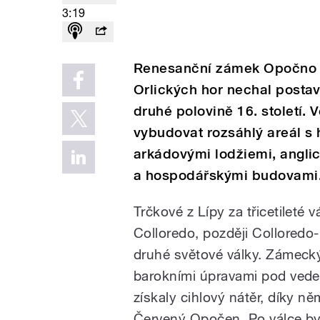
3:19
Renesanční zámek Opočno n
Orlických hor nechal postav
druhé polovině 16. století.
vybudovat rozsáhlý areál s
arkádovými lodžiemi, angl
a hospodářskými budovami
Trčkové z Lípy za třicetileté 
Colloredo, později Colloredo
druhé světové války. Zámecký
barokními úpravami pod veden
získaly cihlový nátěr, díky 
Červený Opočen. Po válce byl 