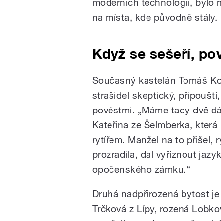
moderních technologií, bylo 
na místa, kde původně stály.
Když se sešeří, pov
Současný kastelán Tomáš Koří
strašidel skeptický, připouš
pověstmi. „Máme tady dvě dá
Kateřina ze Šelmberka, která
rytířem. Manžel na to přišel, 
prozradila, dal vyříznout jaz
opočenského zámku.“
Druhá nadpřirozená bytost je
Trčková z Lípy, rozená Lobkov