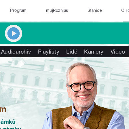
Program
mujRozhlas
Stanice
O r
Audioarchiv
Playlisty
Lidé
Kamery
Video