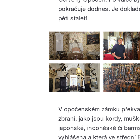
pokračuje dodnes. Je doklad
pěti staletí.
V opočenském zámku překvapí
zbraní, jako jsou kordy, muš
japonské, indonéské či barmsk
vyhlášená a která ve střední