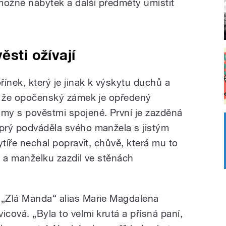
možné nábytek a další předměty umístit
ěsti ožívají
nek, který je jinak k výskytu duchů a
tí, že opočenský zámek je opředený
my s pověstmi spojené. První je zazděná
 prý podváděla svého manžela s jistým
rytíře nechal popravit, chůvě, která mu to
yk a manželku zazdil ve stěnách
 „Zlá Manda“ alias Marie Magdalena
icová. „Byla to velmi krutá a přísná paní,