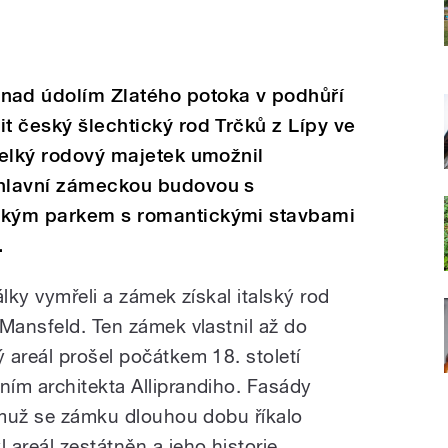
ad údolím Zlatého potoka v podhůří
it český šlechtický rod Trčků z Lípy ve
 Velký rodový majetek umožnil
 hlavní zámeckou budovou s
ickým parkem s romantickými stavbami
.
války vymřeli a zámek získal italský rod
-Mansfeld. Ten zámek vlastnil až do
 areál prošel počátkem 18. století
ím architekta Alliprandiho. Fasády
němuž se zámku dlouhou dobu říkalo
areál zestátněn a jeho historie