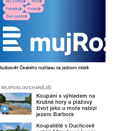
Hry a četby
Krimi
Pohádky
Pořady
Živé vysílání
Audiosvět Českého rozhlasu na jednom místě
NEJPOSLOUCHANĚJŠÍ
Koupání s výhledem na
Krušné hory a plážový
život jako u moře nabízí
jezero Barbora
Koupaliště v Duchcově