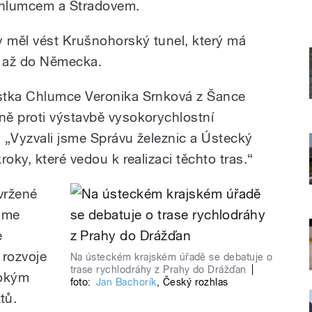
Chlumcem a Stradovem.
y měl vést Krušnohorský tunel, který má
í až do Německa.
stka Chlumce Veronika Srnková z Šance
ě proti výstavbě vysokorychlostní
: „Vyzvali jsme Správu železnic a Ústecký
oky, které vedou k realizaci těchto tras.“
vržené
Jsme
e
 rozvoje
Na ústeckém krajském úřadě se debatuje o
trase rychlodráhy z Prahy do Drážďan
|
rokým
foto:
Jan Bachorík
,
Český rozhlas
tů.