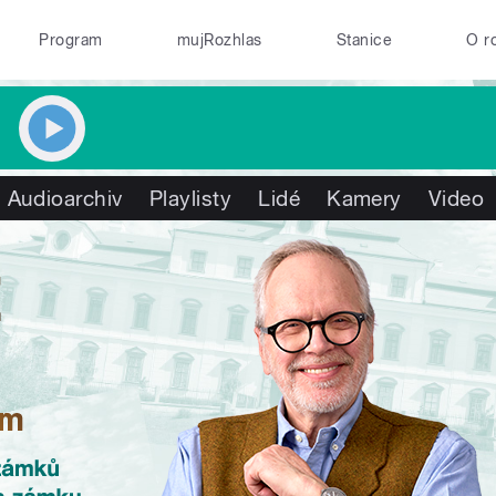
Program
mujRozhlas
Stanice
O r
Audioarchiv
Playlisty
Lidé
Kamery
Video