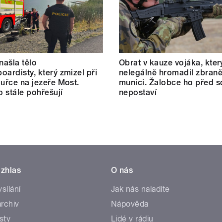
našla tělo
Obrat v kauze vojáka, kter
oardisty, který zmizel při
nelegálně hromadil zbraně
ouřce na jezeře Most.
munici. Žalobce ho před 
 stále pohřešují
nepostaví
zhlas
O nás
ysílání
Jak nás naladíte
rchiv
Nápověda
sty
Lidé v rádiu