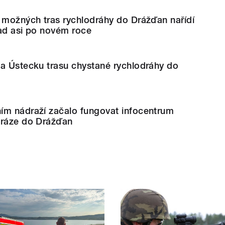
 možných tras rychlodráhy do Drážďan nařídí
řad asi po novém roce
na Ústecku trasu chystané rychlodráhy do
ím nádraží začalo fungovat infocentrum
dráze do Drážďan