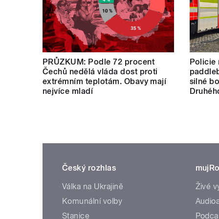
PRŮZKUM: Podle 72 procent
Policie 
Čechů nedělá vláda dost proti
paddleb
extrémním teplotám. Obavy mají
silné b
nejvíce mladí
Druhého
Český rozhlas
mujRo
Válka na Ukrajině
Živé v
Komunální volby
Audioa
Stanice
Podca