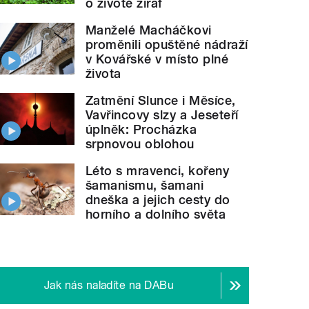
o životě žiraf
Manželé Macháčkovi
proměnili opuštěné nádraží
v Kovářské v místo plné
života
Zatmění Slunce i Měsíce,
Vavřincovy slzy a Jeseteří
úplněk: Procházka
srpnovou oblohou
Léto s mravenci, kořeny
šamanismu, šamani
dneška a jejich cesty do
horního a dolního světa
Jak nás naladíte na DABu