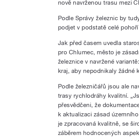
nově navrženou trasu mezi 
Podle Správy železnic by tud
podjet v podstatě celé pohoř
Jak před časem uvedla staro
pro Chlumec, město je zásadn
železnice v navržené variantě
kraj, aby nepodnikaly žádné kr
Podle železničářů jsou ale na
trasy rychlodráhy kvalitní. „
přesvědčeni, že dokumentac
k aktualizaci zásad územního
je zpracovaná kvalitně, se ši
záběrem hodnocených aspek