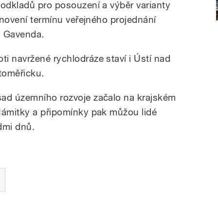
podkladů pro posouzení a výběr varianty
tanovení termínu veřejného projednání
n Gavenda.
i navržené rychlodráze staví i Ústí nad
toměřicku.
sad územního rozvoje začalo na krajském
Námitky a připomínky pak můžou lidé
edmi dnů.