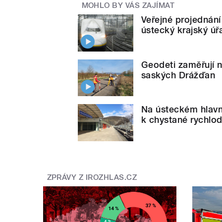
MOHLO BY VÁS ZAJÍMAT
Veřejné projednání
ústecký krajský ú
Geodeti zaměřují 
saských Drážďan
Na ústeckém hlavn
k chystané rychlo
ZPRÁVY Z IROZHLAS.CZ