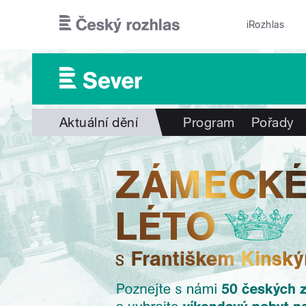
Přejít k hlavnímu obsahu
iRozhlas
Aktuální dění
Program
Pořady