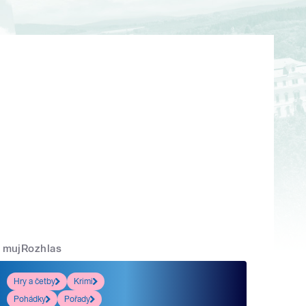
mujRozhlas
Hry a četby
Krimi
Pohádky
Pořady