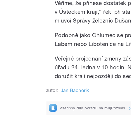
Věříme, že přinese dostatek 
v Ústeckém kraji,“ řekl při s
mluvčí Správy železnic Duša
Podobně jako Chlumec se prot
Labem nebo Libotenice na Li
Veřejné projednání změny zá
úřadu 24. ledna v 10 hodin. 
doručit kraji nejpozději do s
autor:
Jan Bachorík
Všechny díly pořadu na mujRozhlas