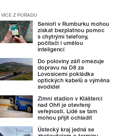
VÍCE Z POŘADU
Senioři v Rumburku mohou
získat bezplatnou pomoc
s chytrými telefony,
počítači i umělou
inteligencí
Do poloviny září omezuje
dopravu na D8 za
Lovosicemi pokládka
optických kabelů a výměna
svodidel
Zimní stadion v Klášterci
nad Ohří je otevřený
veřejnosti. Lidé se tam
mohou přijít ochladit
Ústecký kraj jedná se
zhotovitelem o termínu