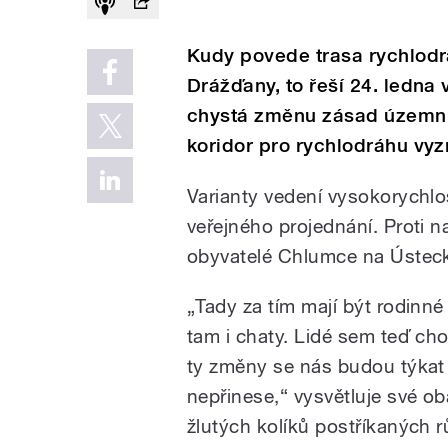
Kudy povede trasa rychlodr
Drážďany, to řeší 24. ledna 
chystá změnu zásad územníh
koridor pro rychlodráhu vyz
Varianty vedení vysokorychlo
veřejného projednání. Proti n
obyvatelé Chlumce na Ústec
„Tady za tím mají být rodinné
tam i chaty. Lidé sem teď ch
ty změny se nás budou týkat 
nepřinese,“ vysvětluje své ob
žlutých kolíků postříkaných r