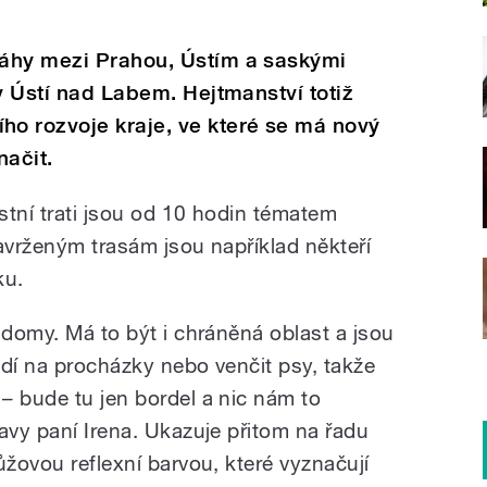
áhy mezi Prahou, Ústím a saskými
v Ústí nad Labem. Hejtmanství totiž
o rozvoje kraje, ve které se má nový
načit.
stní trati jsou od 10 hodin tématem
avrženým trasám jsou například někteří
ku.
 domy. Má to být i chráněná oblast a jsou
odí na procházky nebo venčit psy, takže
– bude tu jen bordel a nic nám to
avy paní Irena. Ukazuje přitom na řadu
ůžovou reflexní barvou, které vyznačují