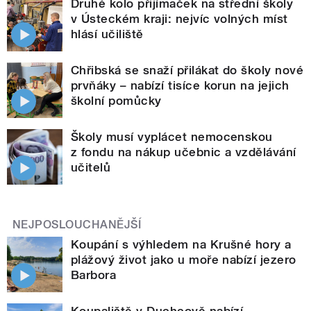
Druhé kolo přijímaček na střední školy
v Ústeckém kraji: nejvíc volných míst
hlásí učiliště
Chřibská se snaží přilákat do školy nové
prvňáky – nabízí tisíce korun na jejich
školní pomůcky
Školy musí vyplácet nemocenskou
z fondu na nákup učebnic a vzdělávání
učitelů
NEJPOSLOUCHANĚJŠÍ
Koupání s výhledem na Krušné hory a
plážový život jako u moře nabízí jezero
Barbora
Koupaliště v Duchcově nabízí