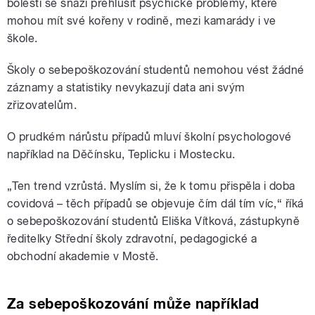
bolestí se snaží přehlušit psychické problémy, které
mohou mít své kořeny v rodině, mezi kamarády i ve
škole.
Školy o sebepoškozování studentů nemohou vést žádné
záznamy a statistiky nevykazují data ani svým
zřizovatelům.
O prudkém nárůstu případů mluví školní psychologové
například na Děčínsku, Teplicku i Mostecku.
„Ten trend vzrůstá. Myslím si, že k tomu přispěla i doba
covidová – těch případů se objevuje čím dál tím víc,“ říká
o sebepoškozování studentů Eliška Vítková, zástupkyně
ředitelky Střední školy zdravotní, pedagogické a
obchodní akademie v Mostě.
Za sebepoškozování může například