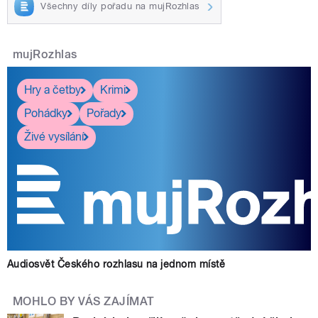
Všechny díly pořadu na mujRozhlas
mujRozhlas
Hry a četby
Krimi
Pohádky
Pořady
Živé vysílání
Audiosvět Českého rozhlasu na jednom místě
MOHLO BY VÁS ZAJÍMAT