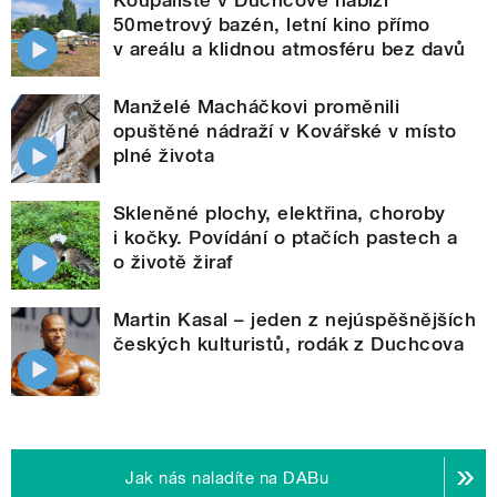
50metrový bazén, letní kino přímo
v areálu a klidnou atmosféru bez davů
Manželé Macháčkovi proměnili
opuštěné nádraží v Kovářské v místo
plné života
Skleněné plochy, elektřina, choroby
i kočky. Povídání o ptačích pastech a
o životě žiraf
Martin Kasal – jeden z nejúspěšnějších
českých kulturistů, rodák z Duchcova
Jak nás naladíte na DABu