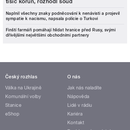
tisíc korun, rozhodl soud
Naplnil všechny znaky podněcování k nenávisti a projevil
sympatie k nacismu, napsala policie o Turkovi
Finští farmáři pomáhají hlídat hranice před Rusy, svými
dřívějšími největšími obchodními partnery
Český rozhlas
O nás
Válka na Ukrajině
Jak nás naladíte
Komunální volby
Nápověda
Stanice
Lidé v rádiu
eShop
Kariéra
Kontakt