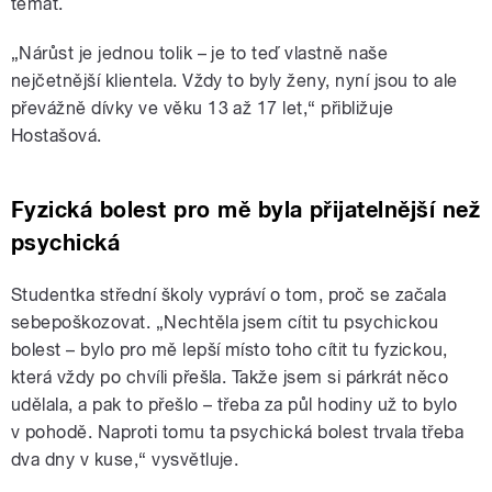
témat.
„Nárůst je jednou tolik – je to teď vlastně naše
nejčetnější klientela. Vždy to byly ženy, nyní jsou to ale
převážně dívky ve věku 13 až 17 let,“ přibližuje
Hostašová.
Fyzická bolest pro mě byla přijatelnější než
psychická
Studentka střední školy vypráví o tom, proč se začala
sebepoškozovat. „Nechtěla jsem cítit tu psychickou
bolest – bylo pro mě lepší místo toho cítit tu fyzickou,
která vždy po chvíli přešla. Takže jsem si párkrát něco
udělala, a pak to přešlo – třeba za půl hodiny už to bylo
v pohodě. Naproti tomu ta psychická bolest trvala třeba
dva dny v kuse,“ vysvětluje.