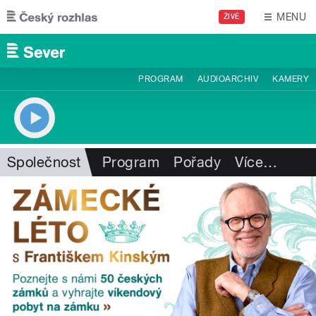
Přejít k hlavnímu obsahu
MENU
ŽIVĚ
PROGRAM
AUDIOARCHIV
KAMERY
Společnost
Program
Pořady
Více
…