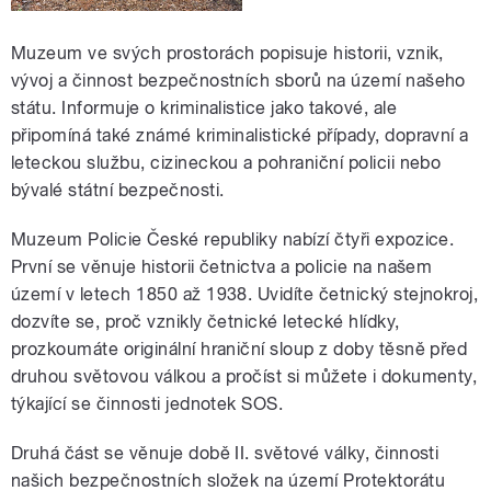
Muzeum ve svých prostorách popisuje historii, vznik,
vývoj a činnost bezpečnostních sborů na území našeho
státu. Informuje o kriminalistice jako takové, ale
připomíná také známé kriminalistické případy, dopravní a
leteckou službu, cizineckou a pohraniční policii nebo
bývalé státní bezpečnosti.
Muzeum Policie České republiky nabízí čtyři expozice.
První se věnuje historii četnictva a policie na našem
území v letech 1850 až 1938. Uvidíte četnický stejnokroj,
dozvíte se, proč vznikly četnické letecké hlídky,
prozkoumáte originální hraniční sloup z doby těsně před
druhou světovou válkou a pročíst si můžete i dokumenty,
týkající se činnosti jednotek SOS.
Druhá část se věnuje době II. světové války, činnosti
našich bezpečnostních složek na území Protektorátu