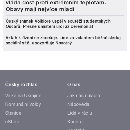
vláda dost proti extrémním teplotám.
Obavy mají nejvíce mladí
Český snímek Volklore uspěl v soutěži studentských
Oscarů. Přesné umístění určí až ceremoniál
Vztah k řízení se zhoršuje. Lidé za volantem běžně sledují
sociální sítě, upozorňuje Novotný
Český rozhlas
O nás
Válka na Ukrajině
Jak nás naladíte
Komunální volby
Nápověda
Stanice
Lidé v rádiu
eShop
Kariéra