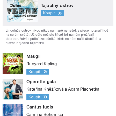
Tajuplný ostrov
Koupit
Lincolnův ostrov nikdo nikdy na mapě nenašel, a přece ho znají lidé
na celém světě. Už déle než sto třicet let na něm prožívají
dobrodružství s pěticí trosečníků, kteří na něm našli útočiště, a
hlavně nejedno tajemství.
Mauglí
Rudyard Kipling
Koupit
Operette gala
Kateřina Kněžíková a Adam Plachetka
Koupit
Cantus lucis
Carmina Bohemica