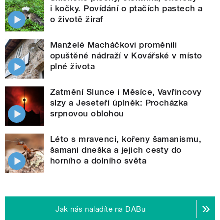
i kočky. Povídání o ptačích pastech a
o životě žiraf
Manželé Macháčkovi proměnili
opuštěné nádraží v Kovářské v místo
plné života
Zatmění Slunce i Měsíce, Vavřincovy
slzy a Jeseteří úplněk: Procházka
srpnovou oblohou
Léto s mravenci, kořeny šamanismu,
šamani dneška a jejich cesty do
horního a dolního světa
Jak nás naladíte na DABu