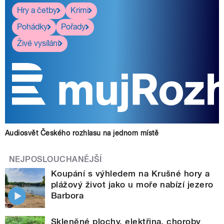
Hry a četby
Krimi
Pohádky
Pořady
Živé vysílání
Audiosvět Českého rozhlasu na jednom místě
NEJPOSLOUCHANĚJŠÍ
Koupání s výhledem na Krušné hory a
plážový život jako u moře nabízí jezero
Barbora
Skleněné plochy, elektřina, choroby