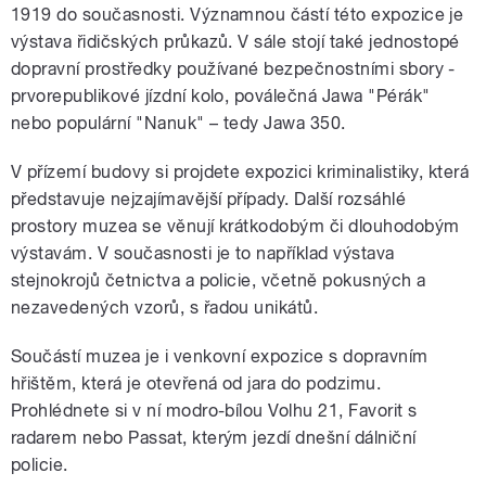
1919 do současnosti. Významnou částí této expozice je
výstava řidičských průkazů. V sále stojí také jednostopé
dopravní prostředky používané bezpečnostními sbory -
prvorepublikové jízdní kolo, poválečná Jawa "Pérák"
nebo populární "Nanuk" – tedy Jawa 350.
V přízemí budovy si projdete expozici kriminalistiky, která
představuje nejzajímavější případy. Další rozsáhlé
prostory muzea se věnují krátkodobým či dlouhodobým
výstavám. V současnosti je to například výstava
stejnokrojů četnictva a policie, včetně pokusných a
nezavedených vzorů, s řadou unikátů.
Součástí muzea je i venkovní expozice s dopravním
hřištěm, která je otevřená od jara do podzimu.
Prohlédnete si v ní modro-bílou Volhu 21, Favorit s
radarem nebo Passat, kterým jezdí dnešní dálniční
policie.