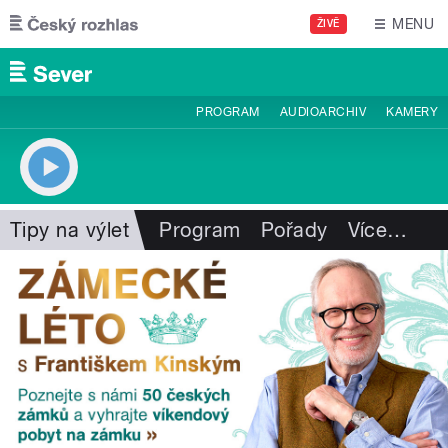
Přejít k hlavnímu obsahu
MENU
ŽIVĚ
PROGRAM
AUDIOARCHIV
KAMERY
Tipy na výlet
Program
Pořady
Více
…