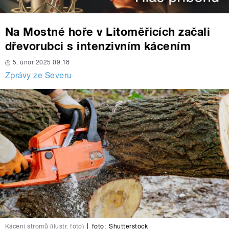
Na Mostné hoře v Litoměřicích začali
dřevorubci s intenzivním kácením
5. únor 2025 09:18
Zprávy ze Severu
Kácení stromů (ilustr. foto)
|
foto:
Shutterstock