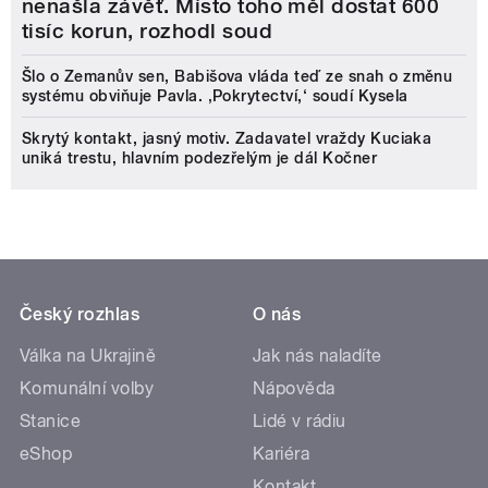
nenašla závěť. Místo toho měl dostat 600
tisíc korun, rozhodl soud
Šlo o Zemanův sen, Babišova vláda teď ze snah o změnu
systému obviňuje Pavla. ‚Pokrytectví,‘ soudí Kysela
Skrytý kontakt, jasný motiv. Zadavatel vraždy Kuciaka
uniká trestu, hlavním podezřelým je dál Kočner
Český rozhlas
O nás
Válka na Ukrajině
Jak nás naladíte
Komunální volby
Nápověda
Stanice
Lidé v rádiu
eShop
Kariéra
Kontakt