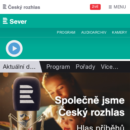
Přejít k hlavnímu obsahu
MENU
ŽIVĚ
PROGRAM
AUDIOARCHIV
KAMERY
Aktuální dění
Program
Pořady
Více
…