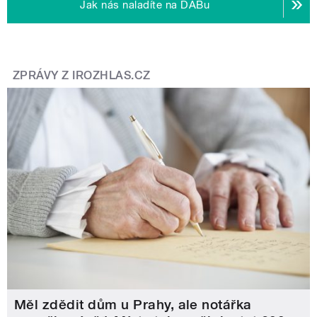
Jak nás naladíte na DABu
ZPRÁVY Z IROZHLAS.CZ
Měl zdědit dům u Prahy, ale notářka