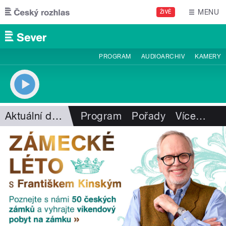
Přejít k hlavnímu obsahu
MENU
ŽIVĚ
PROGRAM
AUDIOARCHIV
KAMERY
Aktuální dění
Program
Pořady
Více
…