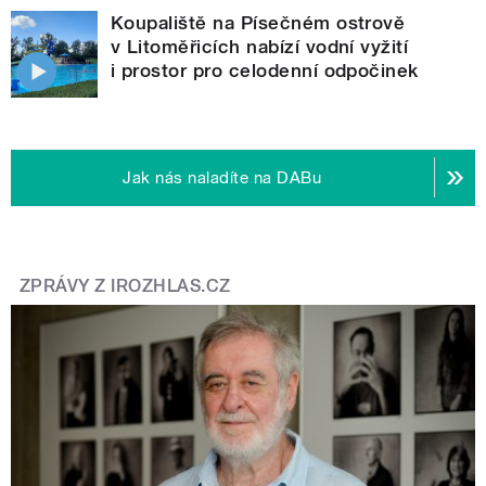
Koupaliště na Písečném ostrově
v Litoměřicích nabízí vodní vyžití
i prostor pro celodenní odpočinek
Jak nás naladíte na DABu
ZPRÁVY Z IROZHLAS.CZ