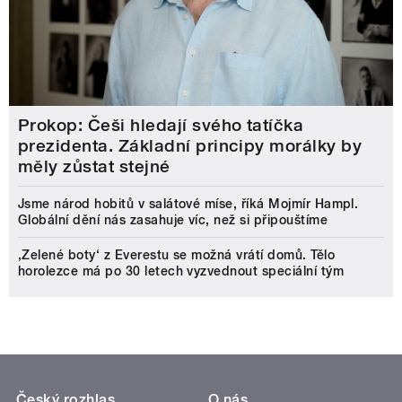
Prokop: Češi hledají svého tatíčka
prezidenta. Základní principy morálky by
měly zůstat stejné
Jsme národ hobitů v salátové míse, říká Mojmír Hampl.
Globální dění nás zasahuje víc, než si připouštíme
‚Zelené boty‘ z Everestu se možná vrátí domů. Tělo
horolezce má po 30 letech vyzvednout speciální tým
Český rozhlas
O nás