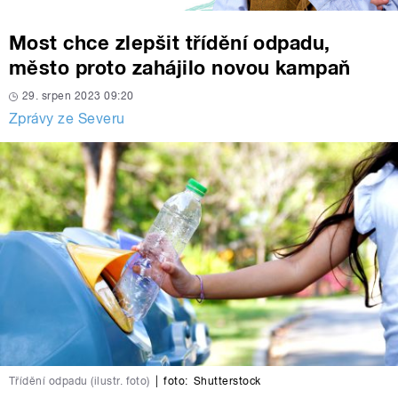
Most chce zlepšit třídění odpadu,
město proto zahájilo novou kampaň
29. srpen 2023 09:20
Zprávy ze Severu
Třídění odpadu (ilustr. foto)
|
foto:
Shutterstock