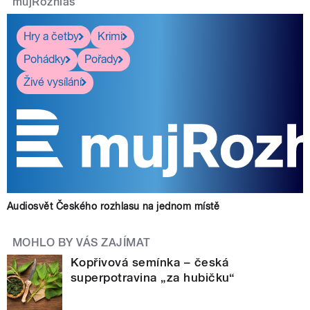
mujRozhlas
Hry a četby
Krimi
Pohádky
Pořady
Živé vysílání
Audiosvět Českého rozhlasu na jednom místě
MOHLO BY VÁS ZAJÍMAT
Kopřivová semínka – česká
superpotravina „za hubičku“