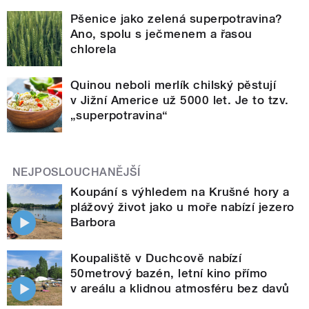
Pšenice jako zelená superpotravina?
Ano, spolu s ječmenem a řasou
chlorela
Quinou neboli merlík chilský pěstují
v Jižní Americe už 5000 let. Je to tzv.
„superpotravina“
NEJPOSLOUCHANĚJŠÍ
Koupání s výhledem na Krušné hory a
plážový život jako u moře nabízí jezero
Barbora
Koupaliště v Duchcově nabízí
50metrový bazén, letní kino přímo
v areálu a klidnou atmosféru bez davů