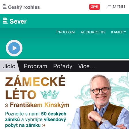
Přejít k hlavnímu obsahu
MENU
ŽIVĚ
PROGRAM
AUDIOARCHIV
KAMERY
Jídlo
Program
Pořady
Více
…