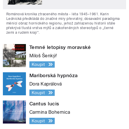
Románová kronika ztraceného města - léta 1945–1961. Karin
Lednická předkládá do značné míry převratný, dosavadní paradigma
měnící obraz hornického regionu, jehož zahlazenou historii stále
překrývá tlustá vrstva mýtů a zakořeněných stereotypů o „černé
zemi a rudém kraji“.
Temné letopisy moravské
Miloš Šenkýř
Koupit
Mariborská hypnóza
Dora Kaprálová
Koupit
Cantus lucis
Carmina Bohemica
Koupit