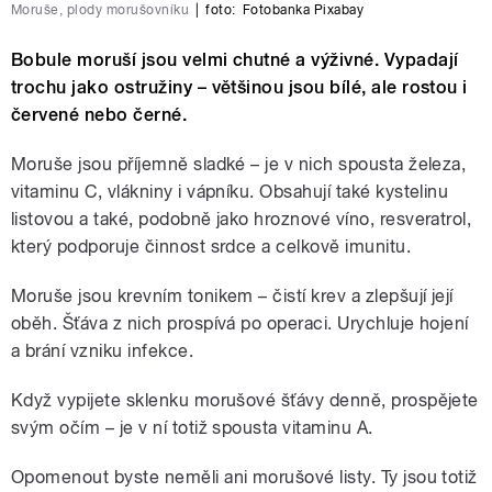
Moruše, plody morušovníku
|
foto:
Fotobanka Pixabay
Bobule moruší jsou velmi chutné a výživné. Vypadají
trochu jako ostružiny – většinou jsou bílé, ale rostou i
červené nebo černé.
Moruše jsou příjemně sladké – je v nich spousta železa,
vitaminu C, vlákniny i vápníku. Obsahují také kystelinu
listovou a také, podobně jako hroznové víno, resveratrol,
který podporuje činnost srdce a celkově imunitu.
Moruše jsou krevním tonikem – čistí krev a zlepšují její
oběh. Šťáva z nich prospívá po operaci. Urychluje hojení
a brání vzniku infekce.
Když vypijete sklenku morušové šťávy denně, prospějete
svým očím – je v ní totiž spousta vitaminu A.
Opomenout byste neměli ani morušové listy. Ty jsou totiž