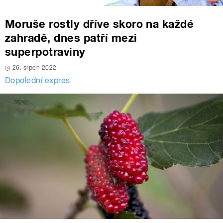
Moruše rostly dříve skoro na každé
zahradě, dnes patří mezi
superpotraviny
26. srpen 2022
Dopolední expres