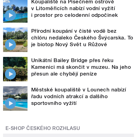
Koupaliště na Písečném ostrově
v Litoměřicích nabízí vodní vyžití
i prostor pro celodenní odpočinek
Přírodní koupání v čisté vodě bez
chlóru nedaleko Českého Švýcarska. To
je biotop Nový Svět u Růžové
Unikátní Bailey Bridge přes řeku
Kamenici má skončit v muzeu. Na jeho
přesun ale chybějí peníze
Městské koupaliště v Lounech nabízí
řadu vodních atrakcí a dalšího
sportovního vyžití
E-SHOP ČESKÉHO ROZHLASU