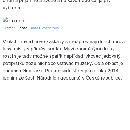
chutná příjemně a svěže a na kávu nebo čaj je prý
výborná.
Pramen
|
foto:
Naďa Čvančarová
V okolí Travertinové kaskády se rozprostírají dubohabrové
lesy, místy s příměsí smrku. Mezi chráněnými druhy
rostlin je tady možné spatřit například lýkovec jedovatý,
pětiprstku žežulník nebo vstavač mužský. Celá oblast je
součástí Geoparku Podbeskydí, který je od roku 2014
jedním ze šesti Národních geoparků v České republice.