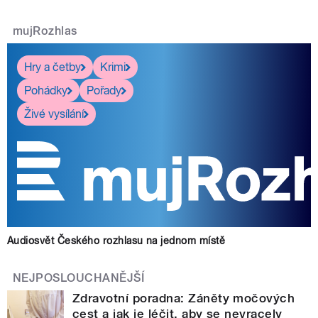
mujRozhlas
Hry a četby
Krimi
Pohádky
Pořady
Živé vysílání
Audiosvět Českého rozhlasu na jednom místě
NEJPOSLOUCHANĚJŠÍ
Zdravotní poradna: Záněty močových
cest a jak je léčit, aby se nevracely