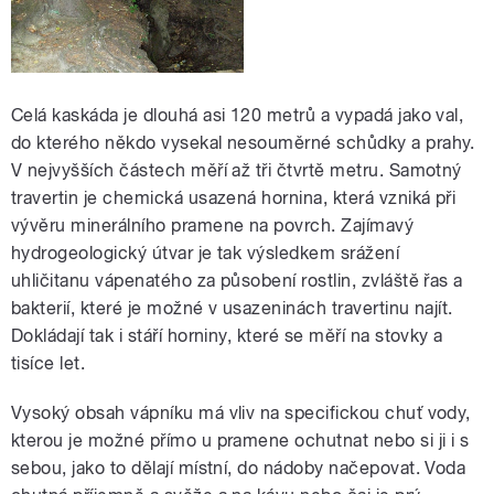
Celá kaskáda je dlouhá asi 120 metrů a vypadá jako val,
do kterého někdo vysekal nesouměrné schůdky a prahy.
V nejvyšších částech měří až tři čtvrtě metru. Samotný
travertin je chemická usazená hornina, která vzniká při
vývěru minerálního pramene na povrch. Zajímavý
hydrogeologický útvar je tak výsledkem srážení
uhličitanu vápenatého za působení rostlin, zvláště řas a
bakterií, které je možné v usazeninách travertinu najít.
Dokládají tak i stáří horniny, které se měří na stovky a
tisíce let.
Vysoký obsah vápníku má vliv na specifickou chuť vody,
kterou je možné přímo u pramene ochutnat nebo si ji i s
sebou, jako to dělají místní, do nádoby načepovat. Voda