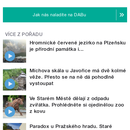
Jak nás naladíte na DABu
VÍCE Z POŘADU
Hromnické červené jezírko na Plzeňsku
je přírodní památka i...
Míchova skála u Javořice má dvě kolmé
věže. Přesto se na ně dá pohodlně
vystoupat
Ve Starém Městě dělají z odpadu
zvířátka. Prohlédněte si ojedinělou zoo
z kovu
Paradox u Pražského hradu. Staré