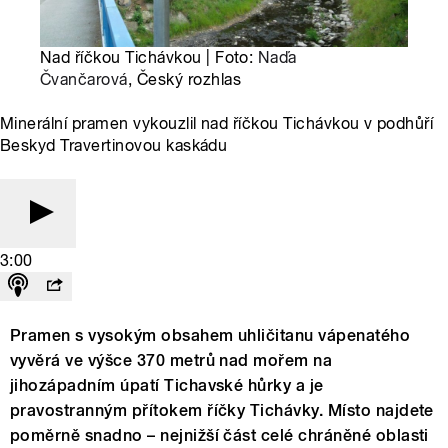
Nad říčkou Tichávkou | Foto:
Naďa
Čvančarová
, Český rozhlas
Minerální pramen vykouzlil nad říčkou Tichávkou v podhůří
Beskyd Travertinovou kaskádu
3:00
Pramen s vysokým obsahem uhličitanu vápenatého
vyvěrá ve výšce 370 metrů nad mořem na
jihozápadním úpatí Tichavské hůrky a je
pravostranným přítokem říčky Tichávky. Místo najdete
poměrně snadno – nejnižší část celé chráněné oblasti