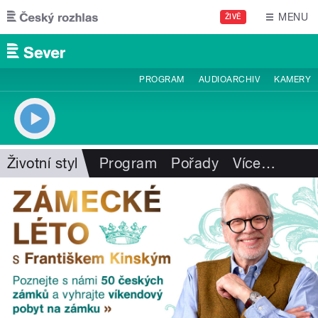
Přejít k hlavnímu obsahu
MENU
ŽIVĚ
PROGRAM
AUDIOARCHIV
KAMERY
Životní styl
Program
Pořady
Více
…