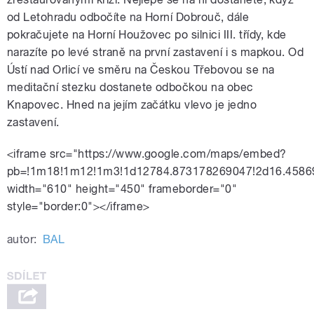
od Letohradu odbočíte na Horní Dobrouč, dále
pokračujete na Horní Houžovec po silnici III. třídy, kde
narazíte po levé straně na první zastavení i s mapkou. Od
Ústí nad Orlicí ve směru na Českou Třebovou se na
meditační stezku dostanete odbočkou na obec
Knapovec. Hned na jejím začátku vlevo je jedno
zastavení.
<iframe src="https://www.google.com/maps/embed?
pb=!1m18!1m12!1m3!1d12784.873178269047!2d16.4586
width="610" height="450" frameborder="0"
style="border:0"></iframe>
autor:
BAL