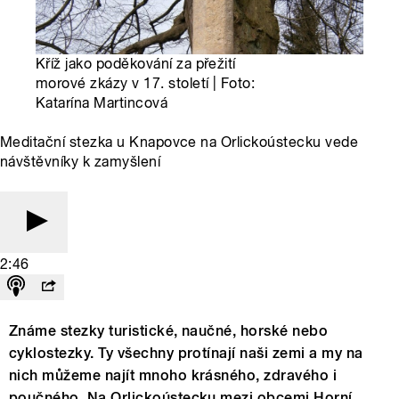
Kříž jako poděkování za přežití
morové zkázy v 17. století | Foto:
Katarína Martincová
Meditační stezka u Knapovce na Orlickoústecku vede
návštěvníky k zamyšlení
2:46
Známe stezky turistické, naučné, horské nebo
cyklostezky. Ty všechny protínají naši zemi a my na
nich můžeme najít mnoho krásného, zdravého i
poučného. Na Orlickoústecku mezi obcemi Horní