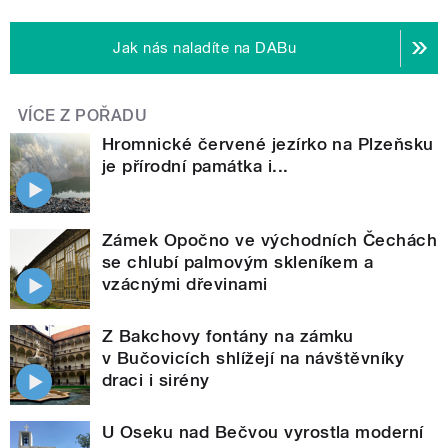
Jak nás naladíte na DABu
VÍCE Z POŘADU
Hromnické červené jezírko na Plzeňsku
je přírodní památka i...
Zámek Opočno ve východních Čechách
se chlubí palmovým skleníkem a
vzácnými dřevinami
Z Bakchovy fontány na zámku
v Bučovicích shlížejí na návštěvníky
draci i sirény
U Oseku nad Bečvou vyrostla moderní