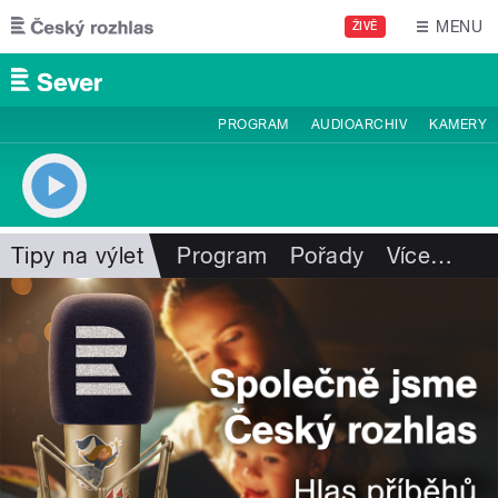
Přejít k hlavnímu obsahu
MENU
ŽIVĚ
PROGRAM
AUDIOARCHIV
KAMERY
Tipy na výlet
Program
Pořady
Více
…