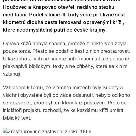
Houžovec a Knapovec otevřeli nedávno stezku
meditační. Podél silnice III. třídy vede přibližně šest
kilometrů dlouhá cesta lemovaná opravenými kříži,
které neodmyslitelně patří do české krajiny.
Oprava křížů nebyla snadná, protože z některých zbyla
pouze torza. Přesto se podařilo šest z nich zrestaurovat.
U každého z nich se nachází informační tabule popsané
překvapivě biblickými texty a ne příběhy, které se k nim
vztahují.
Vzhledem k tomu, že v těchto místech byly Sudety a
všichni obyvatelé byli po válce odsunuti, nebylo od koho
se dozvědět, proč byl ten který kříž postaven. Proto se
iniciátoři projektu rozhodli, že ke každému kříži umístí
biblický text.