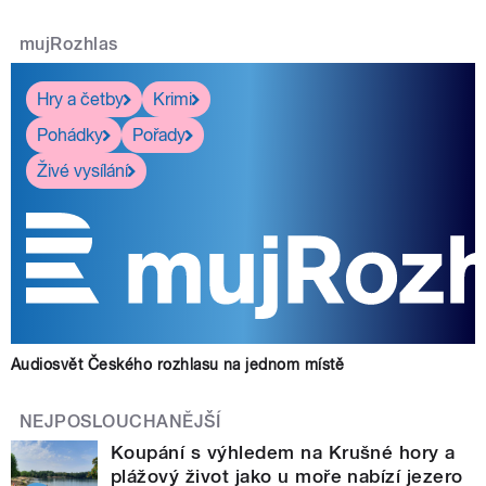
mujRozhlas
Hry a četby
Krimi
Pohádky
Pořady
Živé vysílání
Audiosvět Českého rozhlasu na jednom místě
NEJPOSLOUCHANĚJŠÍ
Koupání s výhledem na Krušné hory a
plážový život jako u moře nabízí jezero