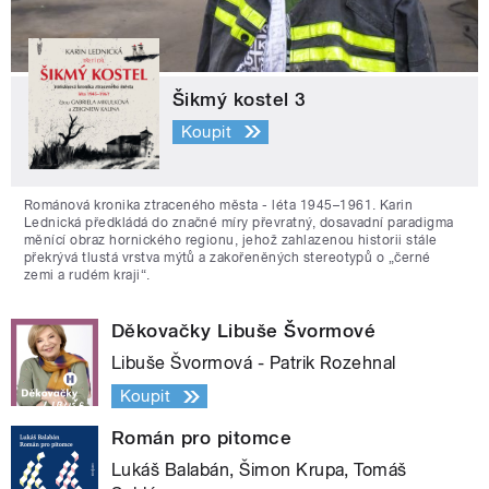
Šikmý kostel 3
Koupit
Románová kronika ztraceného města - léta 1945–1961. Karin
Lednická předkládá do značné míry převratný, dosavadní paradigma
měnící obraz hornického regionu, jehož zahlazenou historii stále
překrývá tlustá vrstva mýtů a zakořeněných stereotypů o „černé
zemi a rudém kraji“.
Děkovačky Libuše Švormové
Libuše Švormová - Patrik Rozehnal
Koupit
Román pro pitomce
Lukáš Balabán, Šimon Krupa, Tomáš