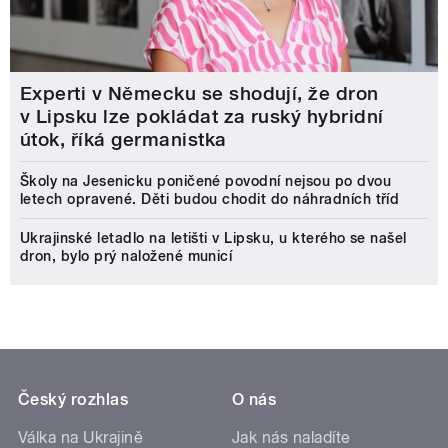
Experti v Německu se shodují, že dron
v Lipsku lze pokládat za ruský hybridní
útok, říká germanistka
Školy na Jesenicku poničené povodní nejsou po dvou
letech opravené. Děti budou chodit do náhradních tříd
Ukrajinské letadlo na letišti v Lipsku, u kterého se našel
dron, bylo prý naložené municí
Český rozhlas
O nás
Válka na Ukrajině
Jak nás naladíte