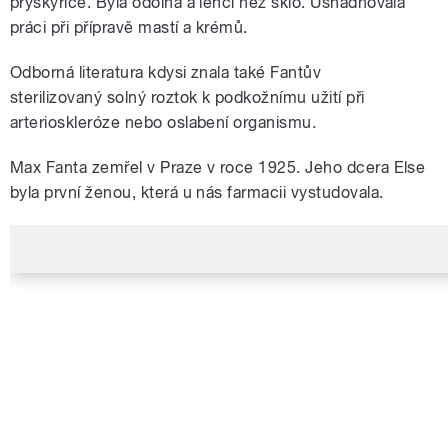
pryskyřice. Byla odolná a lehčí než sklo. Usnadňovala
práci při přípravě mastí a krémů.
Odborná literatura kdysi znala také Fantův
sterilizovaný
solný roztok
k
podkožnímu
užití při
arterioskleróze
nebo oslabení organismu.
Max Fanta zemřel v Praze v roce 1925. Jeho dcera Else
byla první ženou, která u nás farmacii vystudovala.