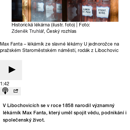
Historická lékárna (ilustr. foto) | Foto:
Zdeněk Truhlář
, Český rozhlas
Max Fanta – lékárník ze slavné lékárny U jednorožce na
pražském Staroměstském náměstí, rodák z Libochovic
1:42
V Libochovicích se v roce 1858 narodil významný
lékárník Max Fanta, který uměl spojit vědu, podnikání i
společenský život.