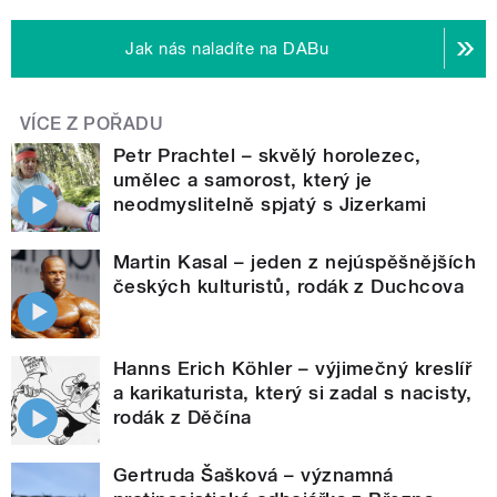
Jak nás naladíte na DABu
VÍCE Z POŘADU
Petr Prachtel – skvělý horolezec,
umělec a samorost, který je
neodmyslitelně spjatý s Jizerkami
Martin Kasal – jeden z nejúspěšnějších
českých kulturistů, rodák z Duchcova
Hanns Erich Köhler – výjimečný kreslíř
a karikaturista, který si zadal s nacisty,
rodák z Děčína
Gertruda Šašková – významná