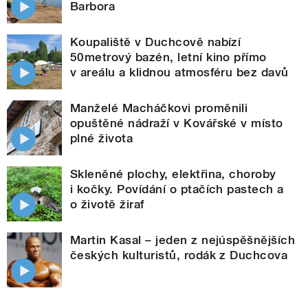
Barbora
Koupaliště v Duchcově nabízí
50metrový bazén, letní kino přímo
v areálu a klidnou atmosféru bez davů
Manželé Macháčkovi proměnili
opuštěné nádraží v Kovářské v místo
plné života
Skleněné plochy, elektřina, choroby
i kočky. Povídání o ptačích pastech a
o životě žiraf
Martin Kasal – jeden z nejúspěšnějších
českých kulturistů, rodák z Duchcova