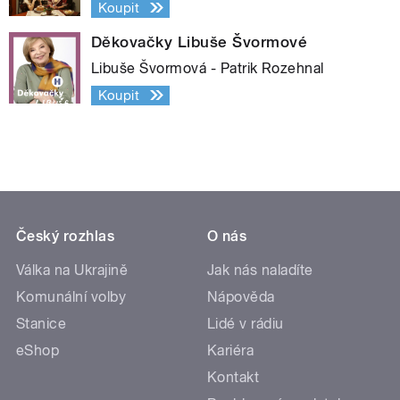
Koupit
Děkovačky Libuše Švormové
Libuše Švormová - Patrik Rozehnal
Koupit
Český rozhlas
O nás
Válka na Ukrajině
Jak nás naladíte
Komunální volby
Nápověda
Stanice
Lidé v rádiu
eShop
Kariéra
Kontakt