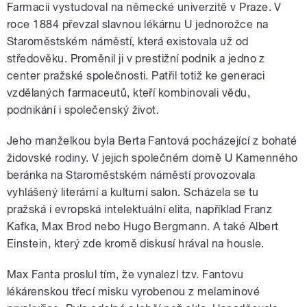
Farmacii vystudoval na německé univerzitě v Praze. V
roce 1884 převzal slavnou lékárnu U jednorožce na
Staroměstském náměstí, která existovala už od
středověku. Proměnil ji v prestižní podnik a jedno z
center pražské společnosti. Patřil totiž ke generaci
vzdělaných farmaceutů, kteří kombinovali vědu,
podnikání i společenský život.
Jeho manželkou byla Berta Fantová pocházející z bohaté
židovské rodiny. V jejich společném domě U Kamenného
beránka na Staroměstském náměstí provozovala
vyhlášený literární a kulturní salon. Scházela se tu
pražská i evropská intelektuální elita, například Franz
Kafka, Max Brod nebo Hugo Bergmann. A také Albert
Einstein, který zde kromě diskusí hrával na housle.
Max Fanta proslul tím, že vynalezl tzv. Fantovu
lékárenskou třecí misku vyrobenou z melaminové