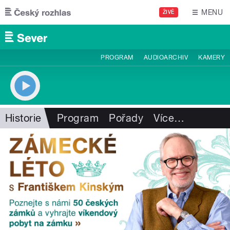
Přejít k hlavnímu obsahu
MENU
ŽIVĚ
PROGRAM
AUDIOARCHIV
KAMERY
Historie
Program
Pořady
Více
…