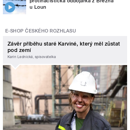
protinacistická odbojářka z Března
u Loun
E-SHOP ČESKÉHO ROZHLASU
Závěr příběhu staré Karviné, který měl zůstat
pod zemí
Karin Lednická, spisovatelka