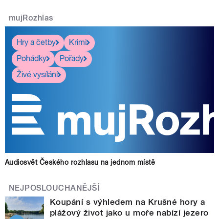
mujRozhlas
Hry a četby
Krimi
Pohádky
Pořady
Živé vysílání
Audiosvět Českého rozhlasu na jednom místě
NEJPOSLOUCHANĚJŠÍ
Koupání s výhledem na Krušné hory a
plážový život jako u moře nabízí jezero