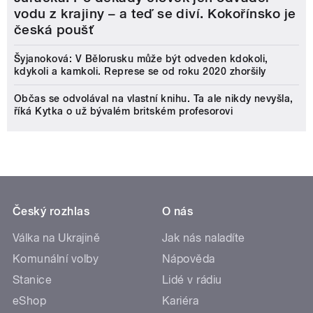
vodu z krajiny – a teď se diví. Kokořínsko je
česká poušť
Šyjanoková: V Bělorusku může být odveden kdokoli,
kdykoli a kamkoli. Represe se od roku 2020 zhoršily
Občas se odvolával na vlastní knihu. Ta ale nikdy nevyšla,
říká Kytka o už bývalém britském profesorovi
Český rozhlas
O nás
Válka na Ukrajině
Jak nás naladíte
Komunální volby
Nápověda
Stanice
Lidé v rádiu
eShop
Kariéra