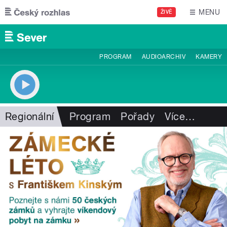
Přejít k hlavnímu obsahu
MENU
ŽIVĚ
PROGRAM
AUDIOARCHIV
KAMERY
Regionální
Program
Pořady
Více
…