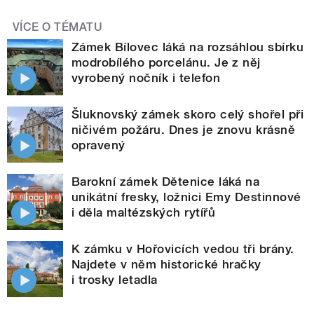
VÍCE O TÉMATU
Zámek Bílovec láká na rozsáhlou sbírku
modrobílého porcelánu. Je z něj
vyrobený nočník i telefon
Šluknovský zámek skoro celý shořel při
ničivém požáru. Dnes je znovu krásně
opravený
Barokní zámek Dětenice láká na
unikátní fresky, ložnici Emy Destinnové
i děla maltézských rytířů
K zámku v Hořovicích vedou tři brány.
Najdete v něm historické hračky
i trosky letadla