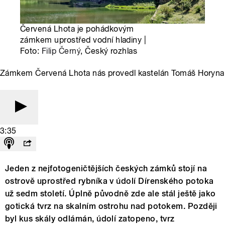
Červená Lhota je pohádkovým
zámkem uprostřed vodní hladiny |
Foto:
Filip Černý
, Český rozhlas
Zámkem Červená Lhota nás provedl kastelán Tomáš Horyna
3:35
Jeden z nejfotogeničtějších českých zámků stojí na
ostrově uprostřed rybníka v údolí Dírenského potoka
už sedm století. Úplně původně zde ale stál ještě jako
gotická tvrz na skalním ostrohu nad potokem. Později
byl kus skály odlámán, údolí zatopeno, tvrz