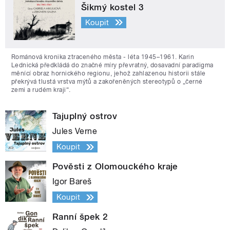
Šikmý kostel 3
Koupit
Románová kronika ztraceného města - léta 1945–1961. Karin
Lednická předkládá do značné míry převratný, dosavadní paradigma
měnící obraz hornického regionu, jehož zahlazenou historii stále
překrývá tlustá vrstva mýtů a zakořeněných stereotypů o „černé
zemi a rudém kraji“.
Tajuplný ostrov
Jules Verne
Koupit
Pověsti z Olomouckého kraje
Igor Bareš
Koupit
Ranní špek 2