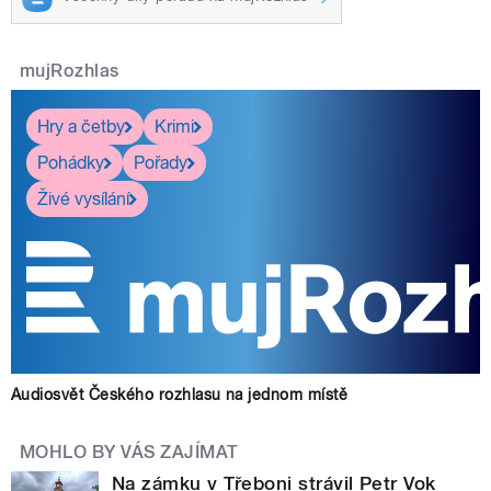
mujRozhlas
Hry a četby
Krimi
Pohádky
Pořady
Živé vysílání
Audiosvět Českého rozhlasu na jednom místě
MOHLO BY VÁS ZAJÍMAT
Na zámku v Třeboni strávil Petr Vok