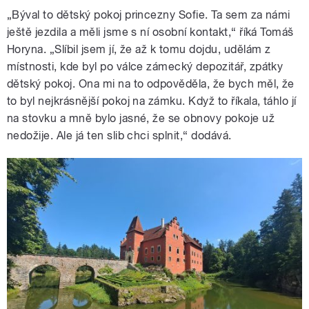
„Býval to dětský pokoj princezny Sofie. Ta sem za námi
ještě jezdila a měli jsme s ní osobní kontakt,“ říká Tomáš
Horyna. „Slíbil jsem jí, že až k tomu dojdu, udělám z
místnosti, kde byl po válce zámecký depozitář, zpátky
dětský pokoj. Ona mi na to odpověděla, že bych měl, že
to byl nejkrásnější pokoj na zámku. Když to říkala, táhlo jí
na stovku a mně bylo jasné, že se obnovy pokoje už
nedožije. Ale já ten slib chci splnit,“ dodává.