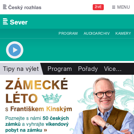
Přejít k hlavnímu obsahu
MENU
ŽIVĚ
PROGRAM
AUDIOARCHIV
KAMERY
Tipy na výlet
Program
Pořady
Více
…