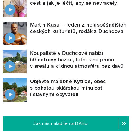
cest a jak je léčit, aby se nevracely
Martin Kasal – jeden z nejúspěšnějších
českých kulturistů, rodák z Duchcova
Koupaliště v Duchcově nabízí
50metrový bazén, letní kino přímo
v areálu a klidnou atmosféru bez davů
Objevte malebné Kytlice, obec
s bohatou sklářskou minulostí
i slavnými obyvateli
Jak nás naladíte na DABu