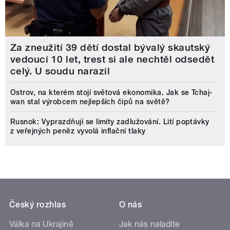
Za zneužití 39 dětí dostal bývalý skautský
vedoucí 10 let, trest si ale nechtěl odsedět
celý. U soudu narazil
Ostrov, na kterém stojí světová ekonomika. Jak se Tchaj-
wan stal výrobcem nejlepších čipů na světě?
Rusnok: Vyprazdňují se limity zadlužování. Lití poptávky
z veřejných peněz vyvolá inflační tlaky
Český rozhlas
O nás
Válka na Ukrajině
Jak nás naladíte