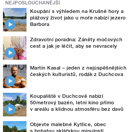
NEJPOSLOUCHANĚJŠÍ
Koupání s výhledem na Krušné hory a
plážový život jako u moře nabízí jezero
Barbora
Zdravotní poradna: Záněty močových
cest a jak je léčit, aby se nevracely
Martin Kasal – jeden z nejúspěšnějších
českých kulturistů, rodák z Duchcova
Koupaliště v Duchcově nabízí
50metrový bazén, letní kino přímo
v areálu a klidnou atmosféru bez davů
Objevte malebné Kytlice, obec
s bohatou sklářskou minulostí