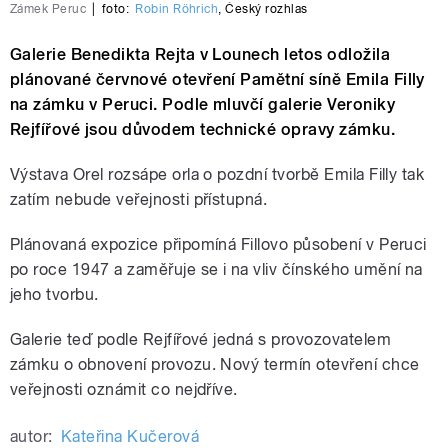
Zámek Peruc
|
foto:
Robin Röhrich
,
Český rozhlas
Galerie Benedikta Rejta v Lounech letos odložila
plánované červnové otevření Pamětní síně Emila Filly
na zámku v Peruci. Podle mluvčí galerie Veroniky
Rejfířové jsou důvodem technické opravy zámku.
Výstava Orel rozsápe orla o pozdní tvorbě Emila Filly tak
zatím nebude veřejnosti přístupná.
Plánovaná expozice připomíná Fillovo působení v Peruci
po roce 1947 a zaměřuje se i na vliv čínského umění na
jeho tvorbu.
Galerie teď podle Rejfířové jedná s provozovatelem
zámku o obnovení provozu. Nový termín otevření chce
veřejnosti oznámit co nejdříve.
autor:
Kateřina Kučerová