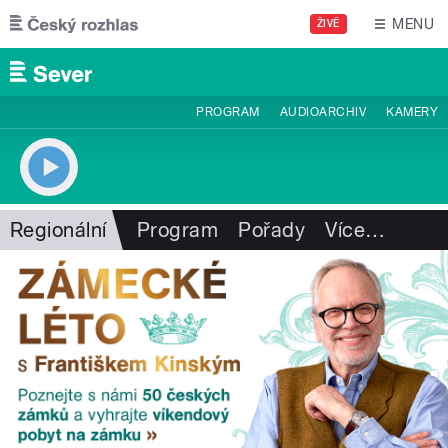
Přejít k hlavnímu obsahu
MENU
ŽIVĚ
PROGRAM
AUDIOARCHIV
KAMERY
Regionální
Program
Pořady
Více
…