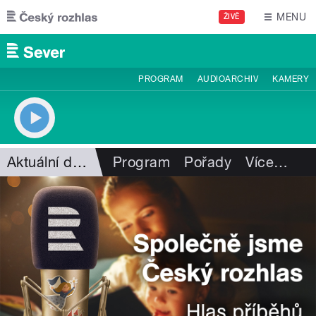
Přejít k hlavnímu obsahu
MENU
ŽIVĚ
PROGRAM
AUDIOARCHIV
KAMERY
Aktuální dění
Program
Pořady
Více
…