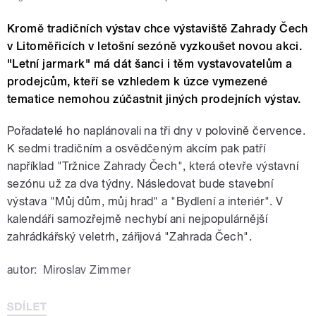
Kromě tradičních výstav chce výstaviště Zahrady Čech
v Litoměřicích v letošní sezóně vyzkoušet novou akci.
"Letní jarmark" má dát šanci i těm vystavovatelům a
prodejcům, kteří se vzhledem k úzce vymezené
tematice nemohou zúčastnit jiných prodejních výstav.
Pořadatelé ho naplánovali na tři dny v polovině července.
K sedmi tradičním a osvědčeným akcím pak patří
například "Tržnice Zahrady Čech", která otevře výstavní
sezónu už za dva týdny. Následovat bude stavební
výstava "Můj dům, můj hrad" a "Bydlení a interiér". V
kalendáři samozřejmě nechybí ani nejpopulárnější
zahrádkářský veletrh, zářijová "Zahrada Čech".
autor:
Miroslav Zimmer