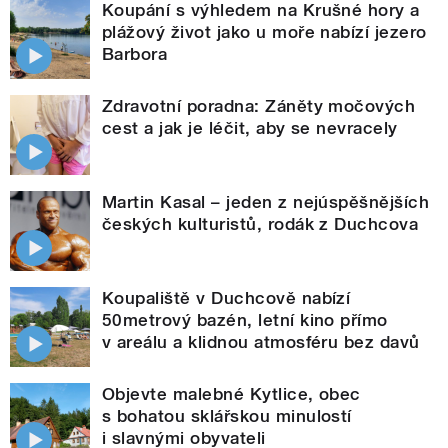
Koupání s výhledem na Krušné hory a
plážový život jako u moře nabízí jezero
Barbora
Zdravotní poradna: Záněty močových
cest a jak je léčit, aby se nevracely
Martin Kasal – jeden z nejúspěšnějších
českých kulturistů, rodák z Duchcova
Koupaliště v Duchcově nabízí
50metrový bazén, letní kino přímo
v areálu a klidnou atmosféru bez davů
Objevte malebné Kytlice, obec
s bohatou sklářskou minulostí
i slavnými obyvateli