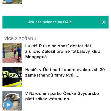
Jak nás naladíte na DABu
VÍCE Z POŘADU
Lukáš Pulko se snaží dostat děti
z ulice. Založil pro ně fotbalový klub
Mongaguá
Hasiči v Ústí nad Labem evakuovali 30
zaměstnanců firmy kvůli...
V Národním parku České Švýcarsko
platí zákaz vstupu na...