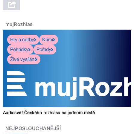
mujRozhlas
Hry a četby
Krimi
Pohádky
Pořady
Živé vysílání
Audiosvět Českého rozhlasu na jednom místě
NEJPOSLOUCHANĚJŠÍ