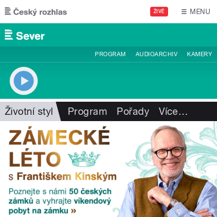
Přejít k hlavnímu obsahu
MENU
ŽIVĚ
PROGRAM
AUDIOARCHIV
KAMERY
Životní styl
Program
Pořady
Více
…