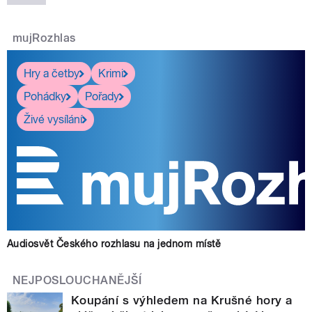
mujRozhlas
Hry a četby
Krimi
Pohádky
Pořady
Živé vysílání
Audiosvět Českého rozhlasu na jednom místě
NEJPOSLOUCHANĚJŠÍ
Koupání s výhledem na Krušné hory a