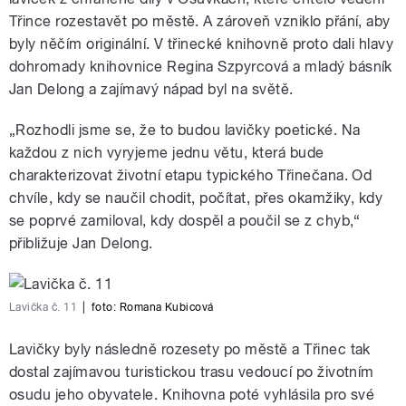
Třince rozestavět po městě. A zároveň vzniklo přání, aby
byly něčím originální. V třinecké knihovně proto dali hlavy
dohromady knihovnice Regina Szpyrcová a mladý básník
Jan Delong a zajímavý nápad byl na světě.
„Rozhodli jsme se, že to budou lavičky poetické. Na
každou z nich vyryjeme jednu větu, která bude
charakterizovat životní etapu typického Třinečana. Od
chvíle, kdy se naučil chodit, počítat, přes okamžiky, kdy
se poprvé zamiloval, kdy dospěl a poučil se z chyb,“
přibližuje Jan Delong.
Lavička č. 11
|
foto:
Romana Kubicová
Lavičky byly následně rozesety po městě a Třinec tak
dostal zajímavou turistickou trasu vedoucí po životním
osudu jeho obyvatele. Knihovna poté vyhlásila pro své