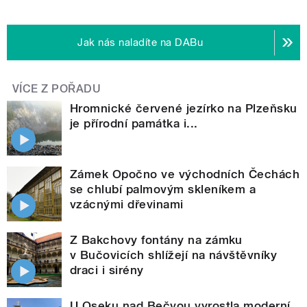
Jak nás naladíte na DABu
VÍCE Z POŘADU
Hromnické červené jezírko na Plzeňsku
je přírodní památka i...
Zámek Opočno ve východních Čechách
se chlubí palmovým skleníkem a
vzácnými dřevinami
Z Bakchovy fontány na zámku
v Bučovicích shlížejí na návštěvníky
draci i sirény
U Oseku nad Bečvou vyrostla moderní