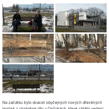
Na začátku bylo dvacet obyčejných nových dřevěných
laviček z chráněné díly v Osůvkách, které chtělo vedení