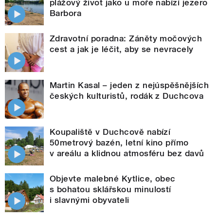
plážový život jako u moře nabízí jezero
Barbora
Zdravotní poradna: Záněty močových
cest a jak je léčit, aby se nevracely
Martin Kasal – jeden z nejúspěšnějších
českých kulturistů, rodák z Duchcova
Koupaliště v Duchcově nabízí
50metrový bazén, letní kino přímo
v areálu a klidnou atmosféru bez davů
Objevte malebné Kytlice, obec
s bohatou sklářskou minulostí
i slavnými obyvateli