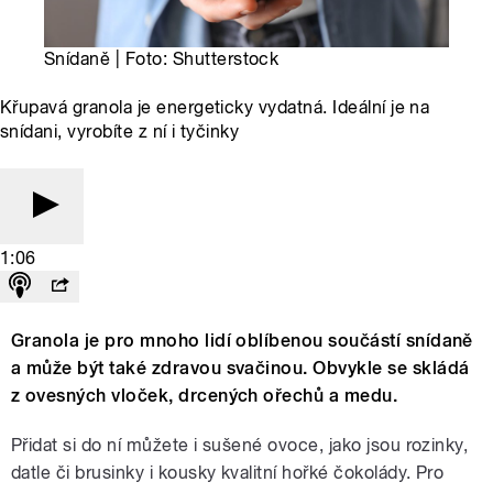
Snídaně | Foto: Shutterstock
Křupavá granola je energeticky vydatná. Ideální je na
snídani, vyrobíte z ní i tyčinky
1:06
Granola je pro mnoho lidí oblíbenou součástí snídaně
a může být také zdravou svačinou. Obvykle se skládá
z ovesných vloček, drcených ořechů a medu.
Přidat si do ní můžete i sušené ovoce, jako jsou rozinky,
datle či brusinky i kousky kvalitní hořké čokolády. Pro