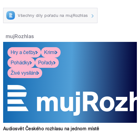
Všechny díly pořadu na mujRozhlas
mujRozhlas
Hry a četby
Krimi
Pohádky
Pořady
Živé vysílání
Audiosvět Českého rozhlasu na jednom místě