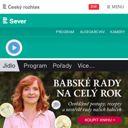
Přejít k hlavnímu obsahu
MENU
ŽIVĚ
PROGRAM
AUDIOARCHIV
KAMERY
Jídlo
Program
Pořady
Více
…