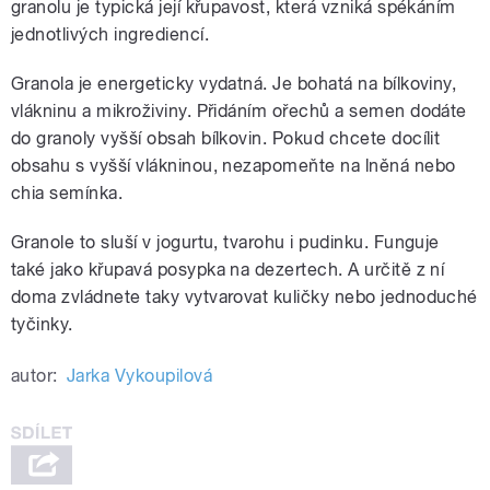
granolu je typická její křupavost, která vzniká spékáním
jednotlivých ingrediencí.
Granola je energeticky vydatná. Je bohatá na bílkoviny,
vlákninu a mikroživiny. Přidáním ořechů a semen dodáte
do granoly vyšší obsah bílkovin. Pokud chcete docílit
obsahu s vyšší vlákninou, nezapomeňte na lněná nebo
chia semínka.
Granole to sluší v jogurtu, tvarohu i pudinku. Funguje
také jako křupavá posypka na dezertech. A určitě z ní
doma zvládnete taky vytvarovat kuličky nebo jednoduché
tyčinky.
autor:
Jarka Vykoupilová