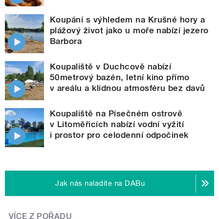
Koupání s výhledem na Krušné hory a
plážový život jako u moře nabízí jezero
Barbora
Koupaliště v Duchcově nabízí
50metrový bazén, letní kino přímo
v areálu a klidnou atmosféru bez davů
Koupaliště na Písečném ostrově
v Litoměřicích nabízí vodní vyžití
i prostor pro celodenní odpočinek
Jak nás naladíte na DABu
VÍCE Z POŘADU