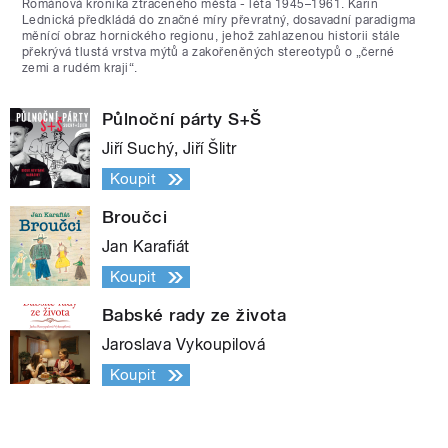
Románová kronika ztraceného města - léta 1945–1961. Karin
Lednická předkládá do značné míry převratný, dosavadní paradigma
měnící obraz hornického regionu, jehož zahlazenou historii stále
překrývá tlustá vrstva mýtů a zakořeněných stereotypů o „černé
zemi a rudém kraji“.
Půlnoční párty S+Š
Jiří Suchý, Jiří Šlitr
Koupit
Broučci
Jan Karafiát
Koupit
Babské rady ze života
Jaroslava Vykoupilová
Koupit