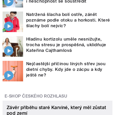
i neschopnost se soustředit
Natržená šlacha bolí ostře, zánět
poznáme podle otoku a horkosti. Které
šlachy bolí nejvíc?
Hladinu kortizolu uměle nesnižujte,
trocha stresu je prospěšná, uklidňuje
Kateřina Cajthamlová
Nejčastější příčinou líných střev jsou
dietní chyby. Kdy jde o zácpu a kdy
ještě ne?
E-SHOP ČESKÉHO ROZHLASU
Závěr příběhu staré Karviné, který měl zůstat
pod zemí