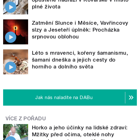
plné života
Zatmění Slunce i Měsíce, Vavřincovy
slzy a Jeseteří úplněk: Procházka
srpnovou oblohou
Léto s mravenci, kořeny šamanismu,
šamani dneška a jejich cesty do
horního a dolního světa
Jak nás naladíte na DABu
VÍCE Z POŘADU
Horko a jeho účinky na lidské zdraví:
Mžitky před očima, oteklé nohy