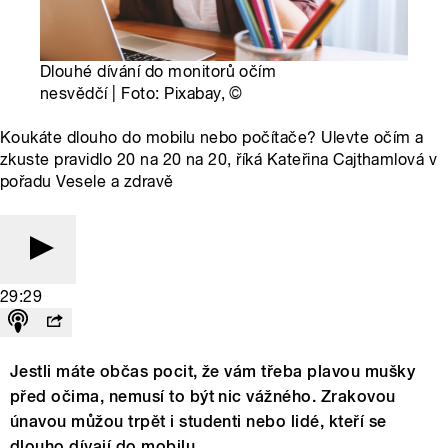
Dlouhé dívání do monitorů očím
nesvědčí | Foto: Pixabay,
©
Koukáte dlouho do mobilu nebo počítače? Ulevte očím a
zkuste pravidlo 20 na 20 na 20, říká Kateřina Cajthamlová v
pořadu Vesele a zdravě
29:29
Jestli máte občas pocit, že vám třeba plavou mušky
před očima, nemusí to být nic vážného. Zrakovou
únavou můžou trpět i studenti nebo lidé, kteří se
dlouho dívají do mobilu.