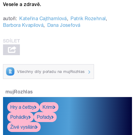
Vesele a zdravě.
autoři:
Kateřina Cajthamlová
,
Patrik Rozehnal
,
Barbora Kvapilová
,
Dana Josefová
Všechny díly pořadu na mujRozhlas
mujRozhlas
Hry a četby
Krimi
Pohádky
Pořady
Živé vysílání