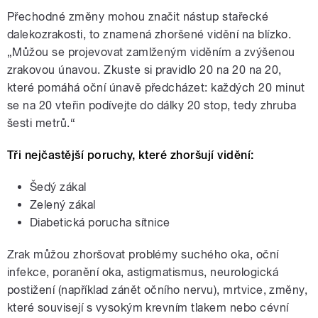
Přechodné změny mohou značit nástup stařecké
dalekozrakosti, to znamená zhoršené vidění na blízko.
„Můžou se projevovat zamlženým viděním a zvýšenou
zrakovou únavou. Zkuste si pravidlo 20 na 20 na 20,
které pomáhá oční únavě předcházet: každých 20 minut
se na 20 vteřin podívejte do dálky 20 stop, tedy zhruba
šesti metrů.“
Tři nejčastější poruchy, které zhoršují vidění:
Šedý zákal
Zelený zákal
Diabetická porucha sítnice
Zrak můžou zhoršovat problémy suchého oka, oční
infekce, poranění oka, astigmatismus, neurologická
postižení (například zánět očního nervu), mrtvice, změny,
které souvisejí s vysokým krevním tlakem nebo cévní