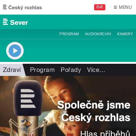
Přejít k hlavnímu obsahu
MENU
ŽIVĚ
PROGRAM
AUDIOARCHIV
KAMERY
Zdraví
Program
Pořady
Více
…