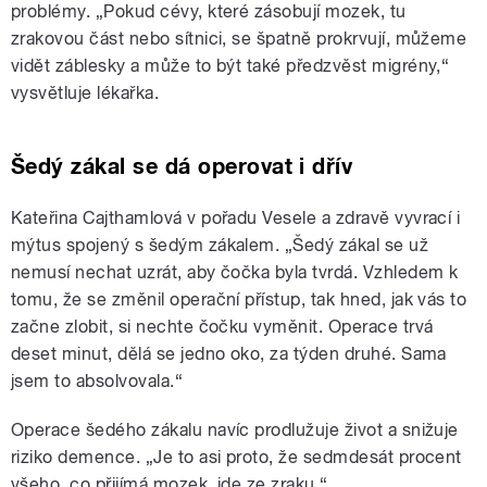
problémy. „Pokud cévy, které zásobují mozek, tu
zrakovou část nebo sítnici, se špatně prokrvují, můžeme
vidět záblesky a může to být také předzvěst migrény,“
vysvětluje lékařka.
Šedý zákal se dá operovat i dřív
Kateřina Cajthamlová v pořadu Vesele a zdravě vyvrací i
mýtus spojený s šedým zákalem. „Šedý zákal se už
nemusí nechat uzrát, aby čočka byla tvrdá. Vzhledem k
tomu, že se změnil operační přístup, tak hned, jak vás to
začne zlobit, si nechte čočku vyměnit. Operace trvá
deset minut, dělá se jedno oko, za týden druhé. Sama
jsem to absolvovala.“
Operace šedého zákalu navíc prodlužuje život a snižuje
riziko demence. „Je to asi proto, že sedmdesát procent
všeho, co přijímá mozek, jde ze zraku.“