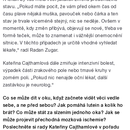
stavu. „Pokud máte pocit, že vám před okem čas od
času plave nějaká muška, pavouček nebo čárka a ten
stav je trvale víceméně stejný, nic se neděje. Ovšem v
momentě, kdy změn přibývá, objevují se nové, třeba ve
formě teček, může to znamenat i vážnější onemocnění
sítnice. V těchto případech je určitě vhodné vyhledat
lékaře,“ radí Radan Zugar.
Kateřina Cajthamlová dále zmiňuje intenzivní bolest,
výpadek části zrakového pole nebo tmavé kruhy v
zorném poli. „Pokud nic nenajde oční lékař, další
zastávkou je neurolog.“
Co se může dít v oku, když začnete vidět věci vedle
sebe, a ne před sebou? Jak pomáhá lutein a kolik ho
brát? Co může stát za slzením jednoho oka? Jak se
může projevit přechodná mozková ischemie?
Poslechněte si rady Kateřiny Cajthamlové v pořadu