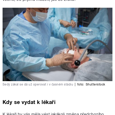
Šedý zákal se dá už operovat i v časném stádiu
|
foto:
Shutterstock
Kdy se vydat k lékaři
K lékaři by vás měla vést jakákoli změna předchozího