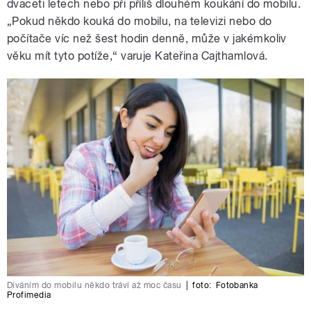
dvaceti letech nebo při příliš dlouhém koukání do mobilu.
„Pokud někdo kouká do mobilu, na televizi nebo do
počítače víc než šest hodin denně, může v jakémkoliv
věku mít tyto potíže,“ varuje Kateřina Cajthamlová.
Díváním do mobilu někdo tráví až moc času
|
foto:
Fotobanka
Profimedia