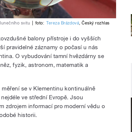
slunečního svitu
|
foto:
Tereza Brázdová
,
Český rozhlas
kovzdušné balony přístroje i do vyšších
rší pravidelné záznamy o počasí u nás
ntina. O vybudování tamní hvězdárny se
kněz, fyzik, astronom, matematik a
 měření se v Klementinu kontinuálně
nejdéle ve střední Evropě. Jsou
m zdrojem informací pro moderní vědu o
dobé historii.