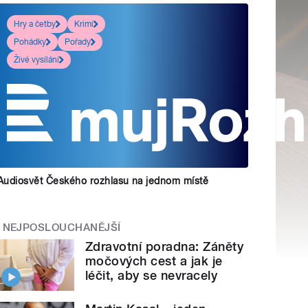
Hry a četby
Krimi
Pohádky
Pořady
Živé vysílání
Audiosvět Českého rozhlasu na jednom místě
NEJPOSLOUCHANĚJŠÍ
Zdravotní poradna: Záněty
močových cest a jak je
léčit, aby se nevracely