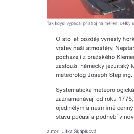
Tak kdysi vypadal přístroj na měření délky 
O sto let později vynesly hor
vrstev naší atmosféry. Nejsta
pocházejí z pražského Kleme
zasloužil německý jezuitský 
meteorolog Joseph Stepling.
Systematická meteorologická
zaznamenávají od roku 1775, 
ojedinělým a nesmírně cenný
stavu počasí a podnebí v novo
autor:
Jitka Škápíková