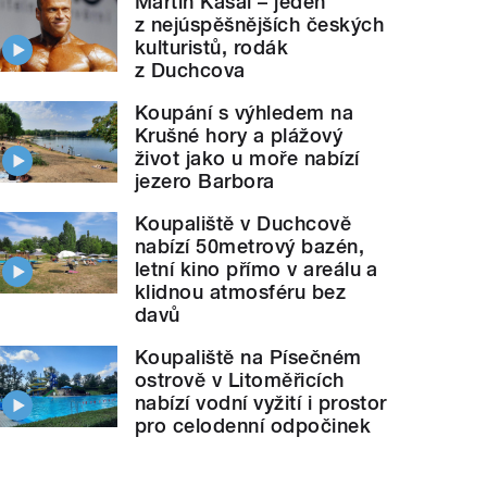
Martin Kasal – jeden
z nejúspěšnějších českých
kulturistů, rodák
z Duchcova
Koupání s výhledem na
Krušné hory a plážový
život jako u moře nabízí
jezero Barbora
Koupaliště v Duchcově
nabízí 50metrový bazén,
letní kino přímo v areálu a
klidnou atmosféru bez
davů
Koupaliště na Písečném
ostrově v Litoměřicích
nabízí vodní vyžití i prostor
pro celodenní odpočinek