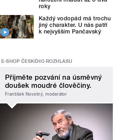
roky
Každý vodopád má trochu
jiný charakter. U nás patří
k nejvyšším Pančavský
E-SHOP ČESKÉHO ROZHLASU
Přijměte pozvání na úsměvný
doušek moudré člověčiny.
František Novotný, moderátor