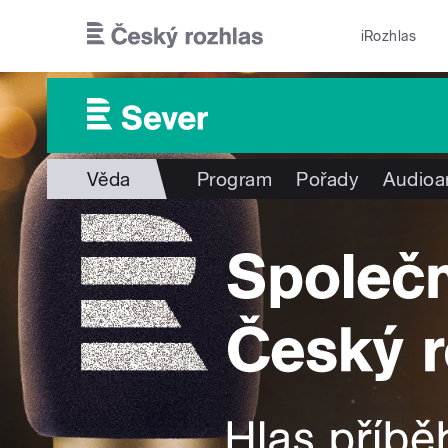
Přejít k hlavnímu obsahu
iRozhlas
Věda
Program
Pořady
Audioa