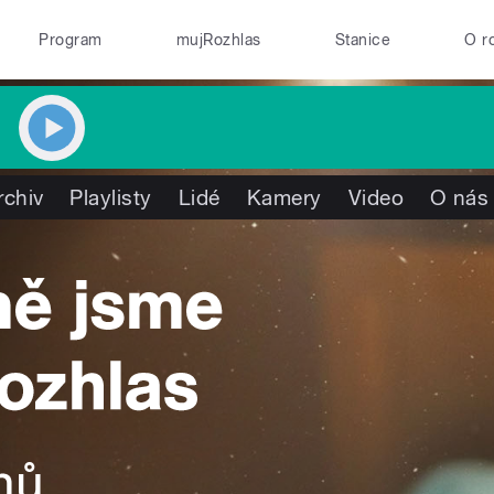
Program
mujRozhlas
Stanice
O r
rchiv
Playlisty
Lidé
Kamery
Video
O nás