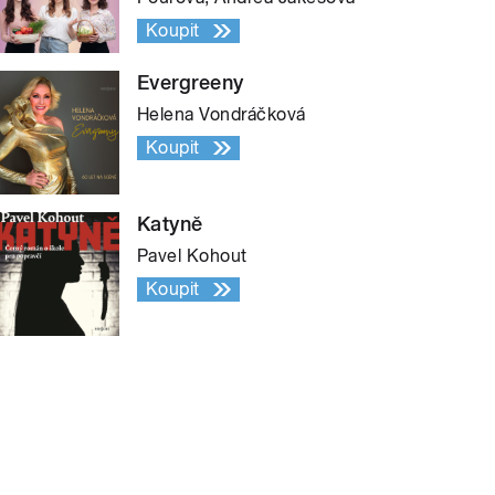
Koupit
Evergreeny
Helena Vondráčková
Koupit
Katyně
Pavel Kohout
Koupit