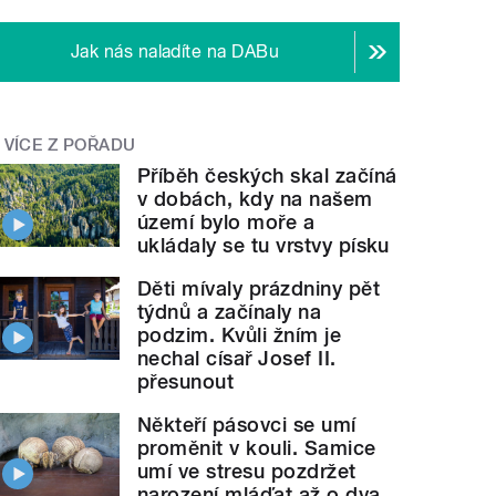
Jak nás naladíte na DABu
VÍCE Z POŘADU
Příběh českých skal začíná
v dobách, kdy na našem
území bylo moře a
ukládaly se tu vrstvy písku
Děti mívaly prázdniny pět
týdnů a začínaly na
podzim. Kvůli žním je
nechal císař Josef II.
přesunout
Někteří pásovci se umí
proměnit v kouli. Samice
umí ve stresu pozdržet
narození mláďat až o dva