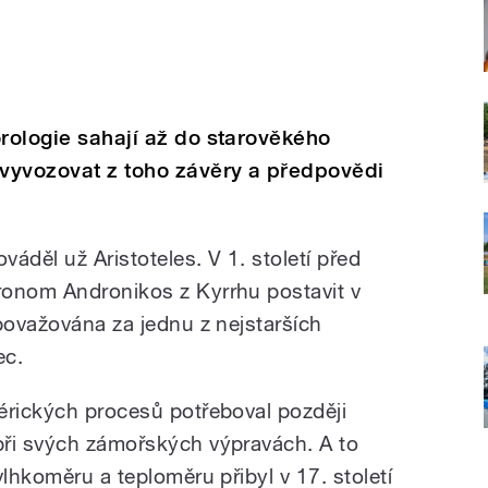
orologie sahají až do starověkého
vyvozovat z toho závěry a předpovědi
váděl už Aristoteles. V 1. století před
ronom Andronikos z Kyrrhu postavit v
považována za jednu z nejstarších
ec.
érických procesů potřeboval později
při svých zámořských výpravách. A to
vlhkoměru a teploměru přibyl v 17. století