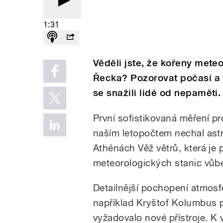
1:31
Věděli jste, že kořeny mete
Řecka? Pozorovat počasí a 
se snažili lidé od nepaměti.
První sofistikovaná měření pro
naším letopočtem nechal ast
Athénách Věž větrů, která je 
meteorologických stanic vůb
Detailnější pochopení atmosf
například Kryštof Kolumbus 
vyžadovalo nové přístroje. K 