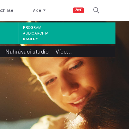
ozhlase
Více
ŽIVĚ
PROGRAM
AUDIOARCHIV
KAMERY
Nahrávací studio
Více
…