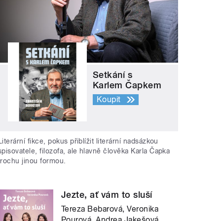
Setkání s
Karlem Čapkem
Koupit
Literární fikce, pokus přiblížit literární nadsázkou
spisovatele, filozofa, ale hlavně člověka Karla Čapka
trochu jinou formou.
Jezte, ať vám to sluší
Tereza Bebarová, Veronika
Pourová, Andrea Jakešová