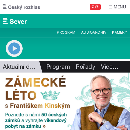
Přejít k hlavnímu obsahu
MENU
ŽIVĚ
PROGRAM
AUDIOARCHIV
KAMERY
Aktuální dění
Program
Pořady
Více
…