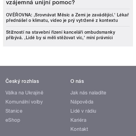
vzájemná unijní pomoc?
OVĚŘOVNA: ‚Srovnávat Měsíc a Zemi je zavádějící.‘ Lékař
přednášel o klimatu, video je prý vytržené z kontextu
Stížností na stavební řízení kanceláři ombudsmanky
přibývá. ‚Lidé by si měli stěžovat víc,‘ míní právníci
Český rozhlas
O nás
Válka na Ukrajině
Jak nás naladíte
Komunální volby
Nápověda
Stanice
Lidé v rádiu
eShop
Kariéra
Kontakt