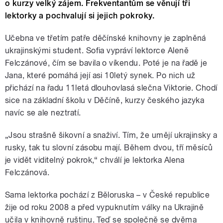
o kurzy velký zájem. Frekventantům se věnují tři
lektorky a pochvalují si jejich pokroky.
Učebna ve třetím patře děčínské knihovny je zaplněná
ukrajinskými student. Sofia vypráví lektorce Aleně
Felczánové, čím se bavila o víkendu. Poté je na řadě je
Jana, které pomáhá její asi 10letý synek. Po nich už
přichází na řadu 11letá dlouhovlasá slečna Viktorie. Chodí
sice na základní školu v Děčíně, kurzy českého jazyka
navíc se ale neztratí.
„Jsou strašně šikovní a snaživí. Tím, že umějí ukrajinsky a
rusky, tak tu slovní zásobu mají. Během dvou, tří měsíců
je vidět viditelný pokrok,“ chválí je lektorka Alena
Felczánová.
Sama lektorka pochází z Běloruska – v České republice
žije od roku 2008 a před vypuknutím války na Ukrajině
učila v knihovně ruštinu. Teď se společně se dvěma