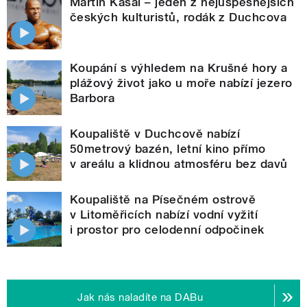
Martin Kasal – jeden z nejúspěšnějších
českých kulturistů, rodák z Duchcova
Koupání s výhledem na Krušné hory a
plážový život jako u moře nabízí jezero
Barbora
Koupaliště v Duchcově nabízí
50metrový bazén, letní kino přímo
v areálu a klidnou atmosféru bez davů
Koupaliště na Písečném ostrově
v Litoměřicích nabízí vodní vyžití
i prostor pro celodenní odpočinek
Jak nás naladíte na DABu