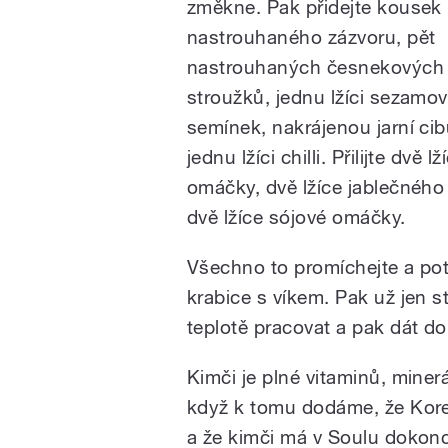
změkne. Pak přidejte kousek
nastrouhaného zázvoru, pět
nastrouhaných česnekových
stroužků, jednu lžíci sezamo
semínek, nakrájenou jarní cib
jednu lžíci chilli. Přilijte dvě lž
omáčky, dvě lžíce jablečného
dvě lžíce sójové omáčky.
Všechno to promíchejte a pot
krabice s víkem. Pak už jen s
teplotě pracovat a pak dát do 
Kimči je plné vitaminů, minerá
když k tomu dodáme, že Korej
a že kimči má v Soulu dokon