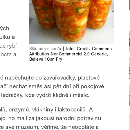
vých
ulku a
íce rybí
Sklenice s kimči
|
foto:
Creativ Commons
 octa a
Attribution-NonCommercial 2.0 Generic
,
I
Believe I Can Fry
é napěchujte do zavařovačky, plastové
tačí nechat směs asi pět dní při pokojové
ledničky, kde vydrží klidně i měsíc.
lů, enzymů, vlákniny i laktobacilů. A
ci ho mají za jakousi národní potravinu
ce své muzeum, věříme, že neodoláte a