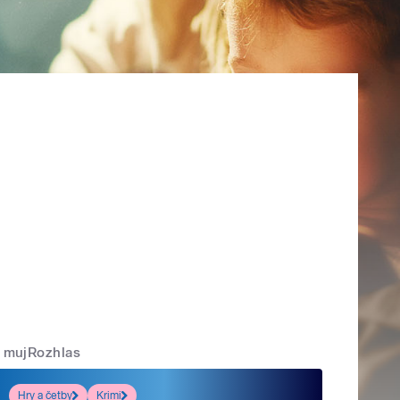
mujRozhlas
Hry a četby
Krimi