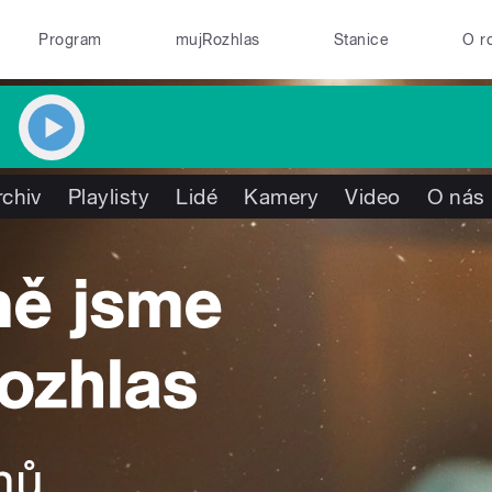
Program
mujRozhlas
Stanice
O r
rchiv
Playlisty
Lidé
Kamery
Video
O nás