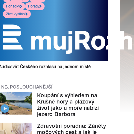
Pohádky
Pořady
Živé vysílání
Audiosvět Českého rozhlasu na jednom místě
NEJPOSLOUCHANĚJŠÍ
Koupání s výhledem na
Krušné hory a plážový
život jako u moře nabízí
jezero Barbora
Zdravotní poradna: Záněty
močových cest a jak je