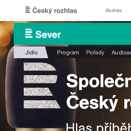
Přejít k hlavnímu obsahu
iRozhlas
Jídlo
Program
Pořady
Audioa