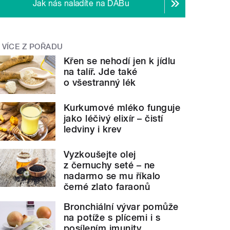
Jak nás naladíte na DABu
VÍCE Z POŘADU
Křen se nehodí jen k jídlu
na talíř. Jde také
o všestranný lék
Kurkumové mléko funguje
jako léčivý elixír – čistí
ledviny i krev
Vyzkoušejte olej
z černuchy seté – ne
nadarmo se mu říkalo
černé zlato faraonů
Bronchiální vývar pomůže
na potíže s plícemi i s
posílením imunity