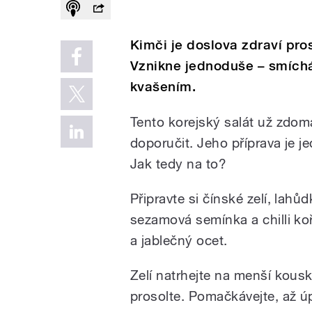
Kimči je doslova zdraví pr
Vznikne jednoduše – smíchán
kvašením.
Tento korejský salát už zdom
doporučit. Jeho příprava je j
Jak tedy na to?
Připravte si čínské zelí, lahů
sezamová semínka a chilli ko
a jablečný ocet.
Zelí natrhejte na menší kous
prosolte. Pomačkávejte, až ú