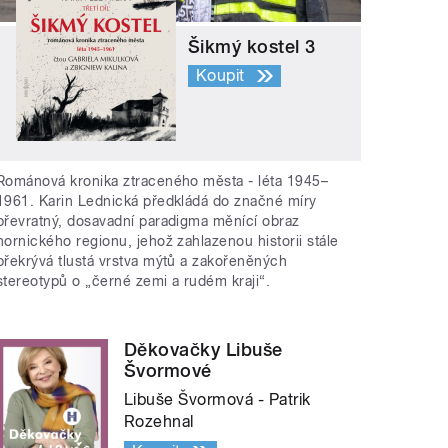
Šikmý kostel 3
Koupit
Románová kronika ztraceného města - léta 1945–
1961. Karin Lednická předkládá do značné míry
převratný, dosavadní paradigma měnící obraz
hornického regionu, jehož zahlazenou historii stále
překrývá tlustá vrstva mýtů a zakořeněných
stereotypů o „černé zemi a rudém kraji“.
Děkovačky Libuše
Švormové
Libuše Švormová - Patrik
Rozehnal