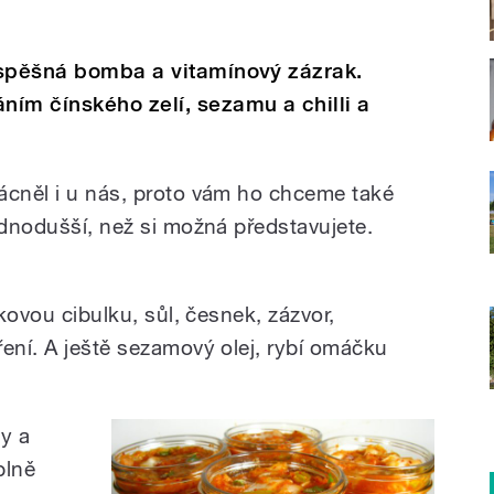
ospěšná bomba a vitamínový zázrak.
ím čínského zelí, sezamu a chilli a
ácněl i u nás, proto vám ho chceme také
ednodušší, než si možná představujete.
dkovou cibulku, sůl, česnek, zázvor,
ření. A ještě sezamový olej, rybí omáčku
ky a
plně