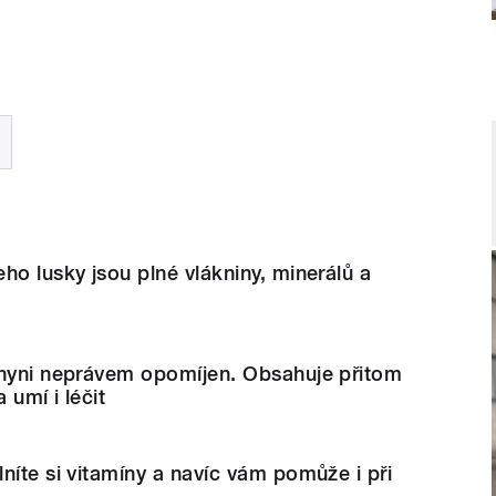
ho lusky jsou plné vlákniny, minerálů a
chyni neprávem opomíjen. Obsahuje přitom
 umí i léčit
níte si vitamíny a navíc vám pomůže i při