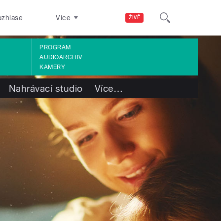
ozhlase
Více
ŽIVĚ
PROGRAM
AUDIOARCHIV
KAMERY
Nahrávací studio
Více
…