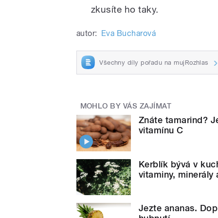
zkusíte ho taky.
autor:
Eva Bucharová
Všechny díly pořadu na mujRozhlas
MOHLO BY VÁS ZAJÍMAT
Znáte tamarind? Je
vitamínu C
Kerblík bývá v ku
vitaminy, minerály a
Jezte ananas. Dopl