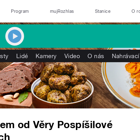
Program
mujRozhlas
Stanice
O r
isty
Lidé
Kamery
Video
O nás
Nahrávací
em od Věry Pospíšilové
ech