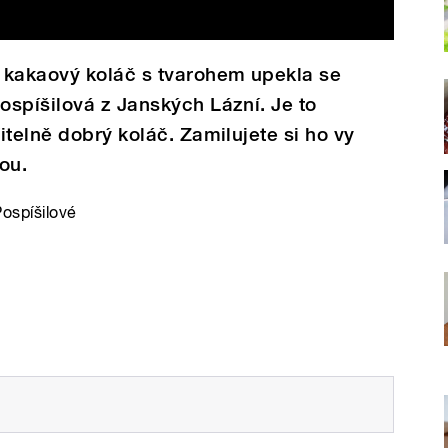
 kakaový koláč s tvarohem upekla se
spíšilová z Janských Lázní. Je to
itelně dobrý koláč. Zamilujete si ho vy
dou.
ospíšilové