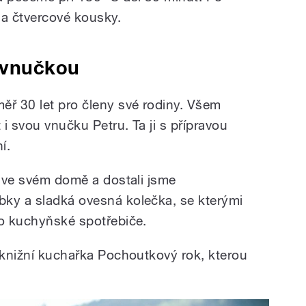
na čtvercové kousky.
s vnučkou
ěř 30 let pro členy své rodiny. Všem
 i svou vnučku Petru. Ta ji s přípravou
í.
a ve svém domě a dostali jsme
bky a sladká ovesná kolečka, se kterými
 o kuchyňské spotřebiče.
e knižní kuchařka Pochoutkový rok, kterou