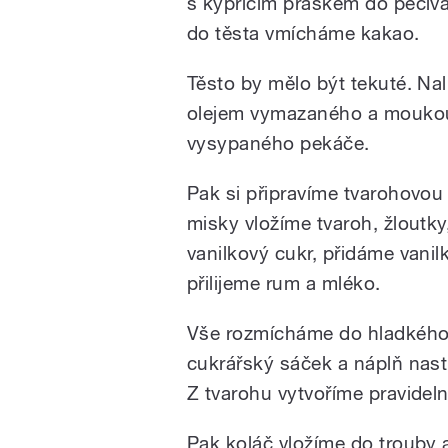
s kypřicím práškem do pečiv
do těsta vmícháme kakao.
Těsto by mělo být tekuté. Na
olejem vymazaného a mouko
vysypaného pekáče.
Pak si připravíme tvarohovou
misky vložíme tvaroh, žloutky,
vanilkový cukr, přidáme vanil
přilijeme rum a mléko.
Vše rozmícháme do hladkého
cukrářský sáček a náplň nas
Z tvarohu vytvoříme pravidel
Pak koláč vložíme do trouby 