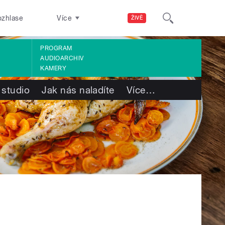
ozhlase
Více
ŽIVĚ
PROGRAM
AUDIOARCHIV
KAMERY
 studio
Jak nás naladíte
Více
…