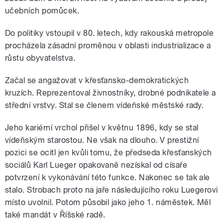
učebních pomůcek.
Do politiky vstoupil v 80. letech, kdy rakouská metropole
procházela zásadní proměnou v oblasti industrializace a
růstu obyvatelstva.
Začal se angažovat v křesťansko-demokratických
kruzích. Reprezentoval živnostníky, drobné podnikatele a
střední vrstvy. Stal se členem vídeňské městské rady.
Jeho kariérní vrchol přišel v květnu 1896, kdy se stal
vídeňským starostou. Ne však na dlouho. V prestižní
pozici se ocitl jen kvůli tomu, že předseda křesťanských
sociálů
Karl Lueger
opakovaně nezískal od císaře
potvrzení k vykonávání této funkce. Nakonec se tak ale
stalo. Strobach proto na jaře následujícího roku Luegerovi
místo uvolnil. Potom působil jako jeho 1. náměstek. Měl
také mandát v Říšské radě.