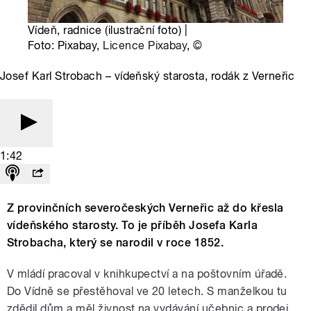
Vídeň, radnice (ilustrační foto) |
Foto: Pixabay,
Licence Pixabay
,
©
Josef Karl Strobach – vídeňský starosta, rodák z Verneřic
1:42
Z provinčních severočeských Verneřic až do křesla
vídeňského starosty. To je příběh Josefa Karla
Strobacha, který se narodil v roce 1852.
V mládí pracoval v knihkupectví a na poštovním úřadě.
Do Vídně se přestěhoval ve 20 letech. S manželkou tu
zdědil dům a měl živnost na vydávání učebnic a prodej