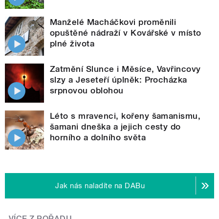
Manželé Macháčkovi proměnili
opuštěné nádraží v Kovářské v místo
plné života
Zatmění Slunce i Měsíce, Vavřincovy
slzy a Jeseteří úplněk: Procházka
srpnovou oblohou
Léto s mravenci, kořeny šamanismu,
šamani dneška a jejich cesty do
horního a dolního světa
Jak nás naladíte na DABu
VÍCE Z POŘADU