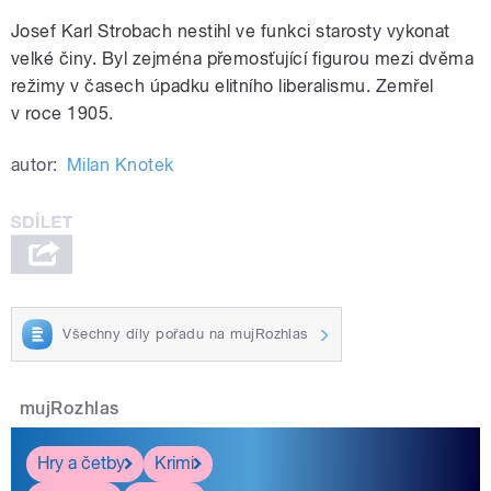
Josef Karl Strobach nestihl ve funkci starosty vykonat
velké činy. Byl zejména přemosťující figurou mezi dvěma
režimy v časech úpadku elitního liberalismu. Zemřel
v roce 1905.
autor:
Milan Knotek
Všechny díly pořadu na mujRozhlas
mujRozhlas
Hry a četby
Krimi