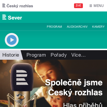
Přejít k hlavnímu obsahu
MENU
ŽIVĚ
PROGRAM
AUDIOARCHIV
KAMERY
Historie
Program
Pořady
Více
…