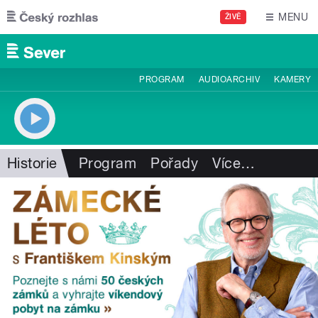
Přejít k hlavnímu obsahu
MENU
ŽIVĚ
PROGRAM
AUDIOARCHIV
KAMERY
Historie
Program
Pořady
Více
…