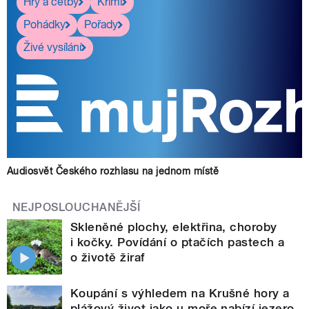
Hry a četby
Krimi
Pohádky
Pořady
Živé vysílání
Audiosvět Českého rozhlasu na jednom místě
NEJPOSLOUCHANĚJŠÍ
Skleněné plochy, elektřina, choroby
i kočky. Povídání o ptačích pastech a
o životě žiraf
Koupání s výhledem na Krušné hory a
plážový život jako u moře nabízí jezero