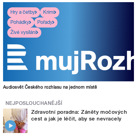
Hry a četby
Krimi
Pohádky
Pořady
Živé vysílání
Audiosvět Českého rozhlasu na jednom místě
NEJPOSLOUCHANĚJŠÍ
Zdravotní poradna: Záněty močových
cest a jak je léčit, aby se nevracely