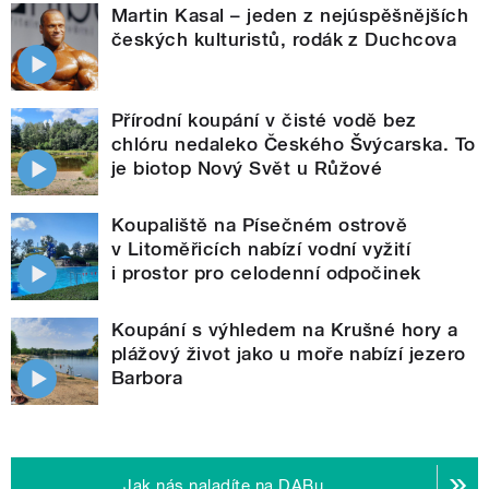
Martin Kasal – jeden z nejúspěšnějších
českých kulturistů, rodák z Duchcova
Přírodní koupání v čisté vodě bez
chlóru nedaleko Českého Švýcarska. To
je biotop Nový Svět u Růžové
Koupaliště na Písečném ostrově
v Litoměřicích nabízí vodní vyžití
i prostor pro celodenní odpočinek
Koupání s výhledem na Krušné hory a
plážový život jako u moře nabízí jezero
Barbora
Jak nás naladíte na DABu