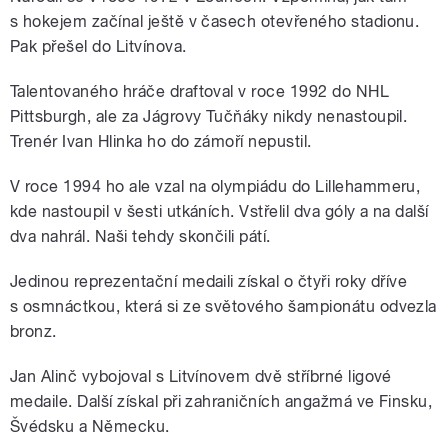
s hokejem začínal ještě v časech otevřeného stadionu.
Pak přešel do Litvínova.
Talentovaného hráče draftoval v roce 1992 do NHL
Pittsburgh, ale za Jágrovy Tučňáky nikdy nenastoupil.
Trenér Ivan Hlinka ho do zámoří nepustil.
V roce 1994 ho ale vzal na olympiádu do Lillehammeru,
kde nastoupil v šesti utkáních. Vstřelil dva góly a na další
dva nahrál. Naši tehdy skončili pátí.
Jedinou reprezentační medaili získal o čtyři roky dříve
s osmnáctkou, která si ze světového šampionátu odvezla
bronz.
Jan Alinč vybojoval s Litvínovem dvě stříbrné ligové
medaile. Další získal při zahraničních angažmá ve Finsku,
Švédsku a Německu.