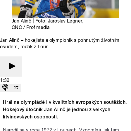
Jan Alinč | Foto: Jaroslav Legner,
CNC / Profimedia
Jan Alinč – hokejista a olympionik s pohnutým životním
osudem, rodák z Loun
1:39
Hrál na olympiádě i v kvalitních evropských soutěžích.
Hokejový útočník Jan Alinč je jednou z velkých
litvínovských osobností.
Narodil se v roce 1972 v Lounech. Vzpomíná, jak tam