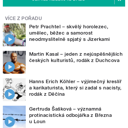
VÍCE Z POŘADU
Petr Prachtel – skvělý horolezec,
umělec, běžec a samorost
neodmyslitelně spjatý s Jizerkami
Martin Kasal – jeden z nejúspěšnějších
českých kulturistů, rodák z Duchcova
Hanns Erich Köhler – výjimečný kreslíř
a karikaturista, který si zadal s nacisty,
rodák z Děčína
Gertruda Šašková – významná
protinacistická odbojářka z Března
u Loun