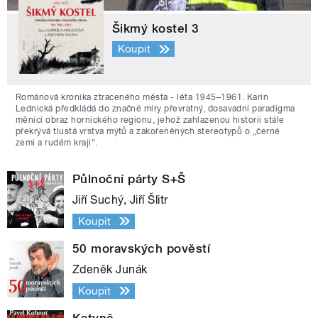
Šikmý kostel 3
Koupit
Románová kronika ztraceného města - léta 1945–1961. Karin
Lednická předkládá do značné míry převratný, dosavadní paradigma
měnící obraz hornického regionu, jehož zahlazenou historii stále
překrývá tlustá vrstva mýtů a zakořeněných stereotypů o „černé
zemi a rudém kraji“.
Půlnoční párty S+Š
Jiří Suchý, Jiří Šlitr
Koupit
50 moravských pověstí
Zdeněk Junák
Koupit
Katyně