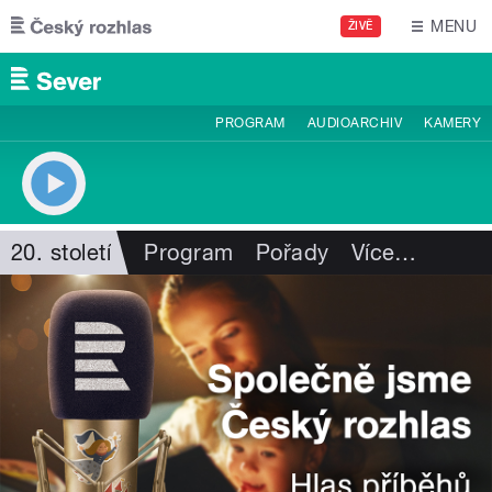
Přejít k hlavnímu obsahu
MENU
ŽIVĚ
PROGRAM
AUDIOARCHIV
KAMERY
20. století
Program
Pořady
Více
…