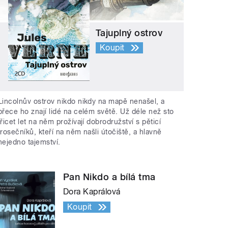
Tajuplný ostrov
Koupit
Lincolnův ostrov nikdo nikdy na mapě nenašel, a
přece ho znají lidé na celém světě. Už déle než sto
třicet let na něm prožívají dobrodružství s pěticí
trosečníků, kteří na něm našli útočiště, a hlavně
nejedno tajemství.
Pan Nikdo a bílá tma
Dora Kaprálová
Koupit