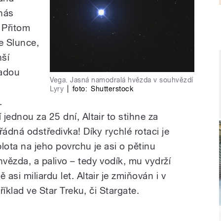
 nás
 Přitom
še Slunce,
nší
ladou
Vega. Jasná namodralá hvězda v souhvězdí
Lyry
|
foto:
Shutterstock
.
jednou za 25 dní, Altair to stihne za
řádná odstředivka! Díky rychlé rotaci je
plota na jeho povrchu je asi o pětinu
vězda, a palivo – tedy vodík, mu vydrží
si miliardu let. Altair je zmiňován i v
říklad ve Star Treku, či Stargate.