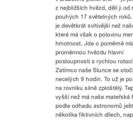
z nejbližších hvězd, dělí ji od
pouhých 17 světelných roků.
je devětkrát svítivější než na
které má však o polovinu me
hmotnost. Jde o poměrně m
proměnnou hvězdu hlavní
posloupnosti s rychlou rotací
Zatímco naše Slunce se otočí 
necelých 9 hodin. To už je po
na rovníku silně zploštělý. Te
vyšší než má naše mateřská h
podle odhadu astronomů ještě a
několika fiktivních dílech, nap