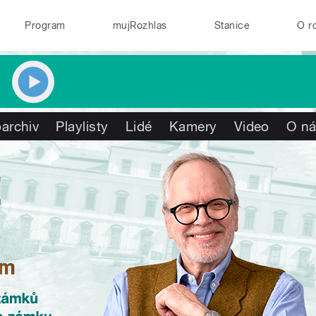
Program
mujRozhlas
Stanice
O r
archiv
Playlisty
Lidé
Kamery
Video
O n