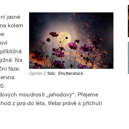
ní jasné
vna kolem
ve
oví
přibližně
jižně. Na
ní fáze.
Úplněk
|
foto:
Shutterstock
června
30.
idových moudrostí „jahodový“. Přejeme
od z jara do léta, třeba právě s příchutí