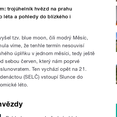
m: trojúhelník hvězd na prahu
 léta a pohledy do blízkého i
yšel tzv. blue moon, čili modrý Měsíc,
ula víme, že tenhle termín nesouvisí
uhého úplňku v jednom měsíci, tedy ještě
ed sebou červen, který nám poprvé
 slunovratem. Ten vychází opět na 21.
jedenáctou (SELČ) vstoupí Slunce do
omické léto.
hvězdy