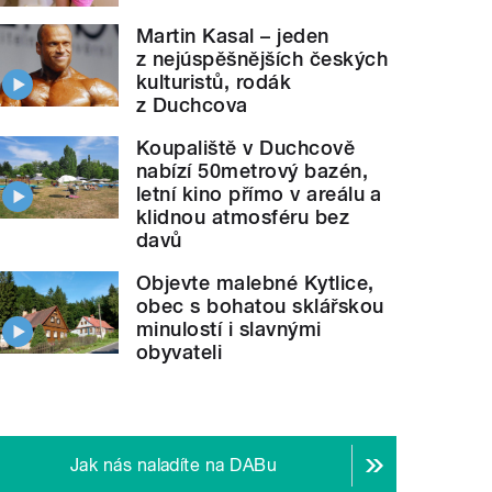
Martin Kasal – jeden
z nejúspěšnějších českých
kulturistů, rodák
z Duchcova
Koupaliště v Duchcově
nabízí 50metrový bazén,
letní kino přímo v areálu a
klidnou atmosféru bez
davů
Objevte malebné Kytlice,
obec s bohatou sklářskou
minulostí i slavnými
obyvateli
Jak nás naladíte na DABu