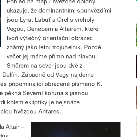
Pohled na mapu hvězdné oblohy
ukazuje, že dominantními souhvězdími
jsou Lyra, Labuť a Orel s vrcholy
Vegou, Denebem a Altairem, které
tvoří výtečný orientační obrazec
známý jako letní trojúhelník. Pozdě
večer jej máme přímo nad hlavou.
Směrem na sever jsou dvě z
a Delfín. Západně od Vegy najdeme
ules připomínající obrácené písmeno K.
e pěkná Severní koruna s jasnou
 kolem ekliptiky je nejsnáze
nalou hvězdou Antares.
 Altair –
edna