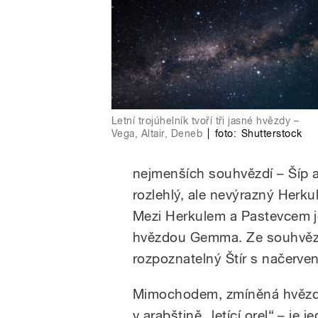
Letní trojúhelník tvoří tři jasné hvězdy –
Vega, Altair, Deneb
|
foto:
Shutterstock
nejmenších souhvězdí – Šíp 
rozlehlý, ale nevýrazný Herk
Mezi Herkulem a Pastevcem j
hvězdou Gemma. Ze souhvězdí
rozpoznatelný Štír s načerve
Mimochodem, zmíněná hvězda
v arabštině „letící orel“ – je j