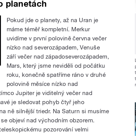
o planetách
Pokud jde o planety, až na Uran je
máme téměř kompletní. Merkur
uvidíme v první polovině června večer
nízko nad severozápadem, Venuše
září večer nad západoseverozápadem,
Mars, který jsme neviděli od počátku
roku, konečně spatříme ráno v druhé
polovině měsíce nízko nad
co Jupiter je viditelný večer nad
vé je sledovat pohyb čtyř jeho
na ně silnější triedr. Na Saturn si musíme
 se objeví nad východním obzorem.
 teleskopickému pozorování velmi