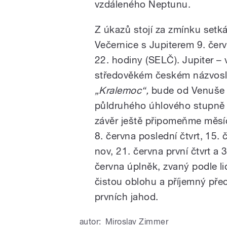
vzdáleného Neptunu.
Z úkazů stojí za zmínku setká
Večernice s Jupiterem 9. čer
22. hodiny (SELČ). Jupiter – 
středověkém českém názvosl
„Kralemoc“,
bude od Venuše 
půldruhého úhlového stupně 
závěr ještě připomeňme měsíč
8. června poslední čtvrt, 15. 
nov, 21. června první čtvrt a 
června úplněk, zvaný podle l
čistou oblohu a příjemný přech
prvních jahod.
autor:
Miroslav Zimmer