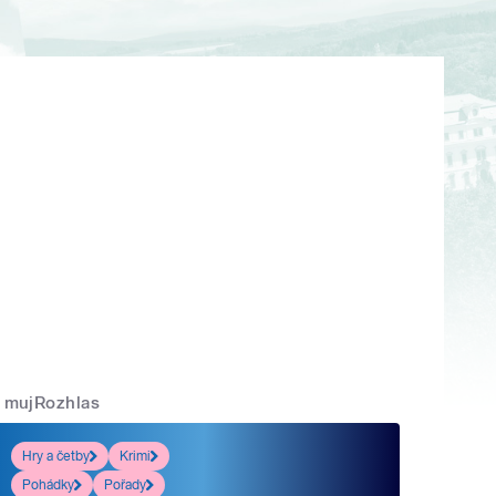
mujRozhlas
Hry a četby
Krimi
Pohádky
Pořady