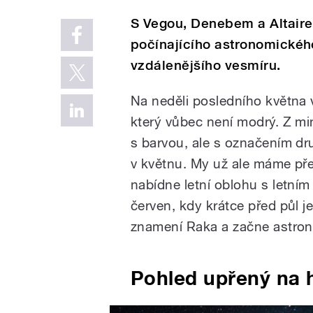
S Vegou, Denebem a Altaire
počínajícího astronomického
vzdálenějšího vesmíru.
Na neděli posledního května v
který vůbec není modrý. Z min
s barvou, ale s označením dr
v květnu. My už ale máme př
nabídne letní oblohu s letním
červen, kdy krátce před půl 
znamení Raka a začne astron
Pohled upřený na 