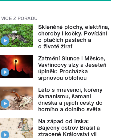
VÍCE Z POŘADU
Skleněné plochy, elektřina,
choroby i kočky. Povídání
o ptačích pastech a
o životě žiraf
Zatmění Slunce i Měsíce,
Vavřincovy slzy a Jeseteří
úplněk: Procházka
srpnovou oblohou
Léto s mravenci, kořeny
šamanismu, šamani
dneška a jejich cesty do
horního a dolního světa
Na západ od Irska:
Báječný ostrov Brasil a
ztracené Království víl