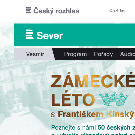
Přejít k hlavnímu obsahu
iRozhlas
Vesmír
Program
Pořady
Audio