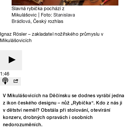
Slavná rybička pochází z
Mikulášovic | Foto:
Stanislava
Brádlová
, Český rozhlas
Ignaz Rösler – zakladatel nožířského průmyslu v
Mikulášovicích
1:46
V Mikulášovicích na Děčínsku se dodnes vyrábí jedna
z ikon českého designu – nůž „Rybička“. Kdo z nás ji
v dětství neměl? Obstála při stolování, otevírání
konzerv, drobných opravách i osobních
nedorozuměních.