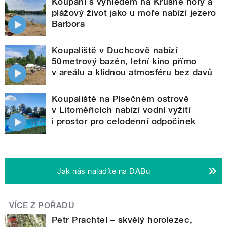
Koupání s výhledem na Krušné hory a
plážový život jako u moře nabízí jezero
Barbora
Koupaliště v Duchcově nabízí
50metrový bazén, letní kino přímo
v areálu a klidnou atmosféru bez davů
Koupaliště na Písečném ostrově
v Litoměřicích nabízí vodní vyžití
i prostor pro celodenní odpočinek
Jak nás naladíte na DABu
VÍCE Z POŘADU
Petr Prachtel – skvělý horolezec,