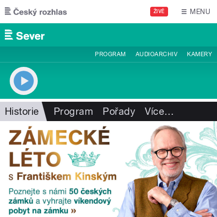
Přejít k hlavnímu obsahu
MENU
ŽIVĚ
PROGRAM
AUDIOARCHIV
KAMERY
Historie
Program
Pořady
Více
…