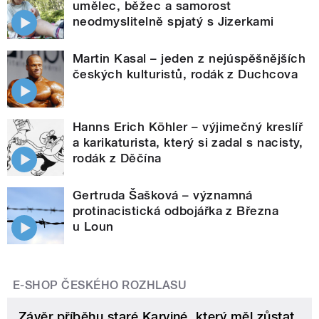
umělec, běžec a samorost
neodmyslitelně spjatý s Jizerkami
Martin Kasal – jeden z nejúspěšnějších
českých kulturistů, rodák z Duchcova
Hanns Erich Köhler – výjimečný kreslíř
a karikaturista, který si zadal s nacisty,
rodák z Děčína
Gertruda Šašková – významná
protinacistická odbojářka z Března
u Loun
E-SHOP ČESKÉHO ROZHLASU
Závěr příběhu staré Karviné, který měl zůstat