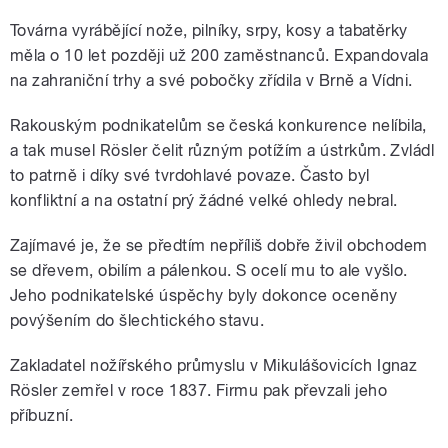
Továrna vyrábějící nože, pilníky, srpy, kosy a tabatěrky
měla o 10 let později už 200 zaměstnanců. Expandovala
na zahraniční trhy a své pobočky zřídila v Brně a Vídni.
Rakouským podnikatelům se česká konkurence nelíbila,
a tak musel Rösler čelit různým potížím a ústrkům. Zvládl
to patrně i díky své tvrdohlavé povaze. Často byl
konfliktní a na ostatní prý žádné velké ohledy nebral.
Zajímavé je, že se předtím nepříliš dobře živil obchodem
se dřevem, obilím a pálenkou. S ocelí mu to ale vyšlo.
Jeho podnikatelské úspěchy byly dokonce oceněny
povýšením do šlechtického stavu.
Zakladatel nožířského průmyslu v Mikulášovicích Ignaz
Rösler zemřel v roce 1837. Firmu pak převzali jeho
příbuzní.