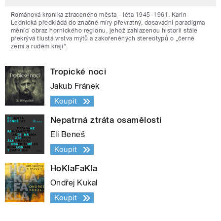
Románová kronika ztraceného města - léta 1945–1961. Karin
Lednická předkládá do značné míry převratný, dosavadní paradigma
měnící obraz hornického regionu, jehož zahlazenou historii stále
překrývá tlustá vrstva mýtů a zakořeněných stereotypů o „černé
zemi a rudém kraji“.
Tropické noci
Jakub Fránek
Koupit
Nepatrná ztráta osamělosti
Eli Beneš
Koupit
HoKlaFaKla
Ondřej Kukal
Koupit