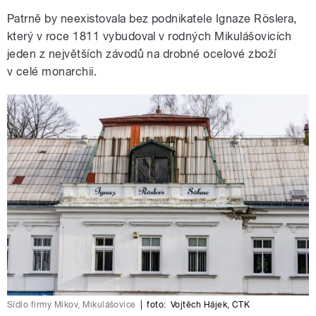
Patrně by neexistovala bez podnikatele Ignaze Röslera,
který v roce 1811 vybudoval v rodných Mikulášovicích
jeden z největších závodů na drobné ocelové zboží
v celé monarchii.
Sídlo firmy Mikov, Mikulášovice
|
foto:
Vojtěch Hájek
,
ČTK