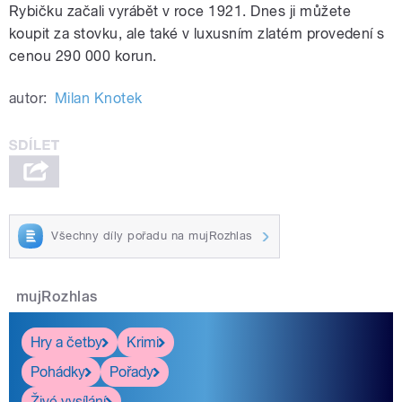
Rybičku začali vyrábět v roce 1921. Dnes ji můžete
koupit za stovku, ale také v luxusním zlatém provedení s
cenou 290 000 korun.
autor:
Milan Knotek
Všechny díly pořadu na mujRozhlas
mujRozhlas
Hry a četby
Krimi
Pohádky
Pořady
Živé vysílání