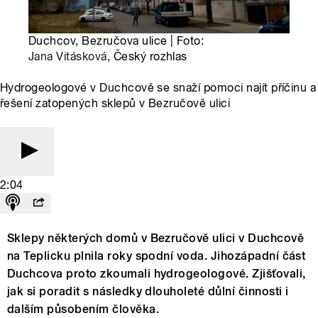
Duchcov, Bezručova ulice | Foto:
Jana Vitásková
, Český rozhlas
Hydrogeologové v Duchcově se snaží pomoci najít příčinu a
řešení zatopených sklepů v Bezručově ulici
2:04
Sklepy některých domů v Bezručově ulici v Duchcově
na Teplicku plnila roky spodní voda. Jihozápadní část
Duchcova proto zkoumali hydrogeologové. Zjišťovali,
jak si poradit s následky dlouholeté důlní činnosti i
dalším působením člověka.