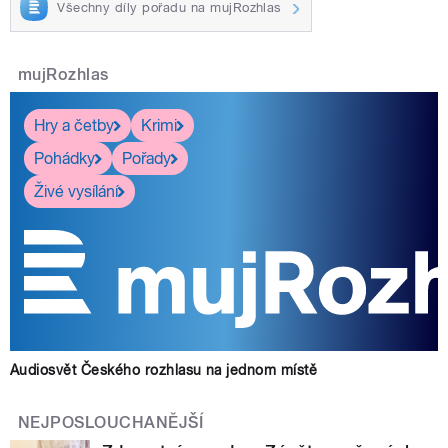
Všechny díly pořadu na mujRozhlas
mujRozhlas
Hry a četby
Krimi
Pohádky
Pořady
Živé vysílání
Audiosvět Českého rozhlasu na jednom místě
NEJPOSLOUCHANĚJŠÍ