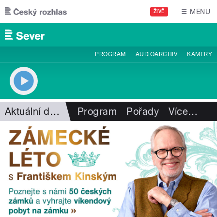
Přejít k hlavnímu obsahu
MENU
ŽIVĚ
PROGRAM
AUDIOARCHIV
KAMERY
Aktuální dění
Program
Pořady
Více
…