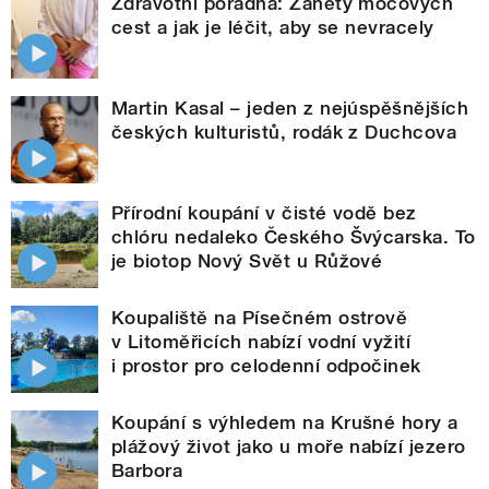
Zdravotní poradna: Záněty močových
cest a jak je léčit, aby se nevracely
Martin Kasal – jeden z nejúspěšnějších
českých kulturistů, rodák z Duchcova
Přírodní koupání v čisté vodě bez
chlóru nedaleko Českého Švýcarska. To
je biotop Nový Svět u Růžové
Koupaliště na Písečném ostrově
v Litoměřicích nabízí vodní vyžití
i prostor pro celodenní odpočinek
Koupání s výhledem na Krušné hory a
plážový život jako u moře nabízí jezero
Barbora