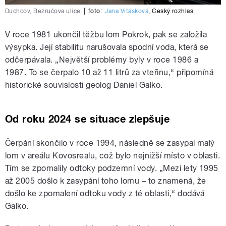
Duchcov, Bezručova ulice
|
foto:
Jana Vitásková
,
Český rozhlas
V roce 1981 ukončil těžbu lom Pokrok, pak se založila
výsypka. Její stabilitu narušovala spodní voda, která se
odčerpávala. „Největší problémy byly v roce 1986 a
1987. To se čerpalo 10 až 11 litrů za vteřinu,“ připomíná
historické souvislosti geolog Daniel Galko.
Od roku 2024 se situace zlepšuje
Čerpání skončilo v roce 1994, následně se zasypal malý
lom v areálu Kovosrealu, což bylo nejnižší místo v oblasti.
Tím se zpomalily odtoky podzemní vody. „Mezi lety 1995
až 2005 došlo k zasypání toho lomu – to znamená, že
došlo ke zpomalení odtoku vody z té oblasti,“ dodává
Galko.