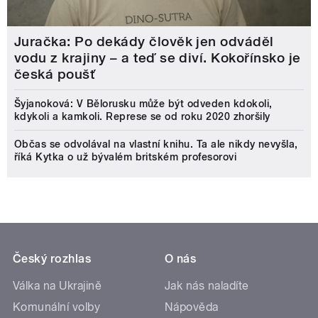
Juračka: Po dekády člověk jen odváděl
vodu z krajiny – a teď se diví. Kokořínsko je
česká poušť
Šyjanoková: V Bělorusku může být odveden kdokoli,
kdykoli a kamkoli. Represe se od roku 2020 zhoršily
Občas se odvolával na vlastní knihu. Ta ale nikdy nevyšla,
říká Kytka o už bývalém britském profesorovi
Český rozhlas
O nás
Válka na Ukrajině
Jak nás naladíte
Komunální volby
Nápověda