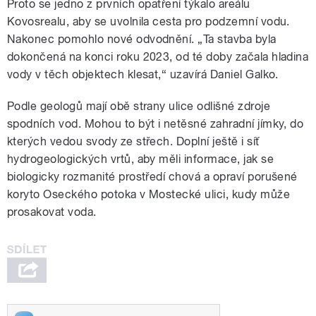
Proto se jedno z prvních opatření týkalo areálu
Kovosrealu, aby se uvolnila cesta pro podzemní vodu.
Nakonec pomohlo nové odvodnění. „Ta stavba byla
dokončená na konci roku 2023, od té doby začala hladina
vody v těch objektech klesat,“ uzavírá Daniel Galko.
Podle geologů mají obě strany ulice odlišné zdroje
spodních vod. Mohou to být i netěsné zahradní jímky, do
kterých vedou svody ze střech. Doplní ještě i síť
hydrogeologických vrtů, aby měli informace, jak se
biologicky rozmanité prostředí chová a opraví porušené
koryto Oseckého potoka v Mostecké ulici, kudy může
prosakovat voda.