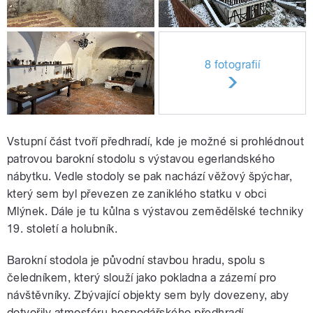
8 fotografií
Vstupní část tvoří předhradí, kde je možné si prohlédnout
patrovou barokní stodolu s výstavou egerlandského
nábytku. Vedle stodoly se pak nachází věžový špýchar,
který sem byl převezen ze zaniklého statku v obci
Mlýnek. Dále je tu kůlna s výstavou zemědělské techniky
19. století a holubník.
Barokní stodola je původní stavbou hradu, spolu s
čeledníkem, který slouží jako pokladna a zázemí pro
návštěvníky. Zbývající objekty sem byly dovezeny, aby
dotvořily atmosféru hospodářského předhradí.