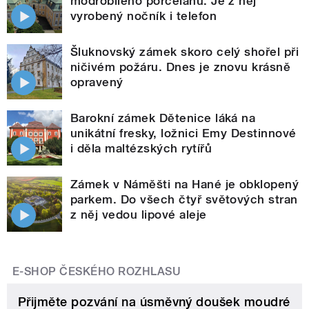
modrobílého porcelánu. Je z něj
vyrobený nočník i telefon
Šluknovský zámek skoro celý shořel při
ničivém požáru. Dnes je znovu krásně
opravený
Barokní zámek Dětenice láká na
unikátní fresky, ložnici Emy Destinnové
i děla maltézských rytířů
Zámek v Náměšti na Hané je obklopený
parkem. Do všech čtyř světových stran
z něj vedou lipové aleje
E-SHOP ČESKÉHO ROZHLASU
Přijměte pozvání na úsměvný doušek moudré