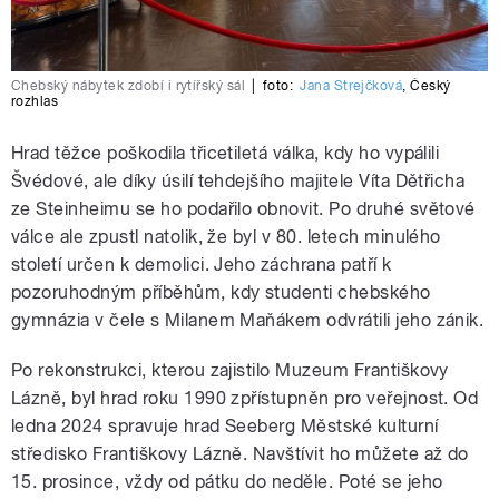
Chebský nábytek zdobí i rytířský sál
|
foto:
Jana Strejčková
,
Český
rozhlas
Hrad těžce poškodila třicetiletá válka, kdy ho vypálili
Švédové, ale díky úsilí tehdejšího majitele Víta Dětřicha
ze Steinheimu se ho podařilo obnovit. Po druhé světové
válce ale zpustl natolik, že byl v 80. letech minulého
století určen k demolici. Jeho záchrana patří k
pozoruhodným příběhům, kdy studenti chebského
gymnázia v čele s Milanem Maňákem odvrátili jeho zánik.
Po rekonstrukci, kterou zajistilo Muzeum Františkovy
Lázně, byl hrad roku 1990 zpřístupněn pro veřejnost. Od
ledna 2024 spravuje hrad Seeberg Městské kulturní
středisko Františkovy Lázně. Navštívit ho můžete až do
15. prosince, vždy od pátku do neděle. Poté se jeho