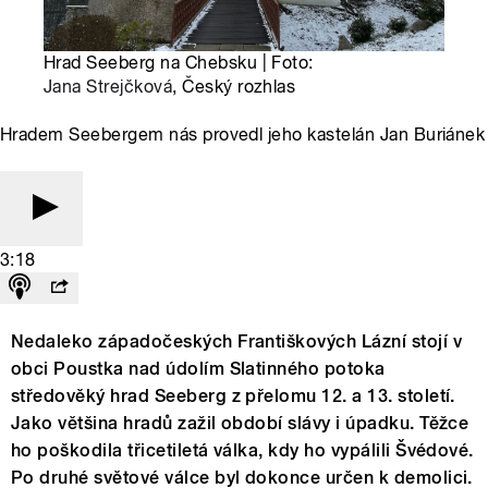
Hrad Seeberg na Chebsku | Foto:
Jana Strejčková
, Český rozhlas
Hradem Seebergem nás provedl jeho kastelán Jan Buriánek
3:18
Nedaleko západočeských Františkových Lázní stojí v
obci Poustka nad údolím Slatinného potoka
středověký hrad Seeberg z přelomu 12. a 13. století.
Jako většina hradů zažil období slávy i úpadku. Těžce
ho poškodila třicetiletá válka, kdy ho vypálili Švédové.
Po druhé světové válce byl dokonce určen k demolici.