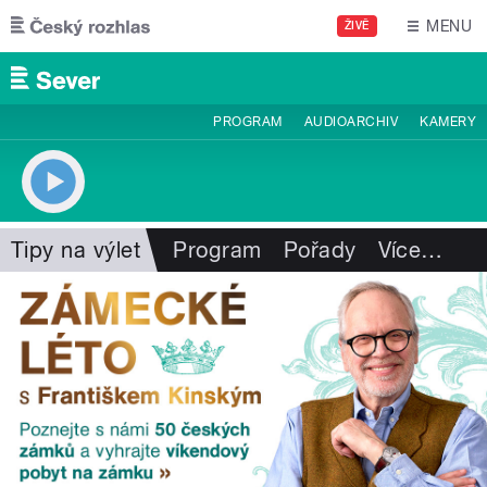
Přejít k hlavnímu obsahu
MENU
ŽIVĚ
PROGRAM
AUDIOARCHIV
KAMERY
Tipy na výlet
Program
Pořady
Více
…