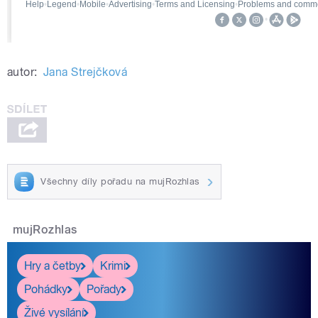
autor:
Jana Strejčková
Všechny díly pořadu na mujRozhlas
mujRozhlas
Hry a četby
Krimi
Pohádky
Pořady
Živé vysílání