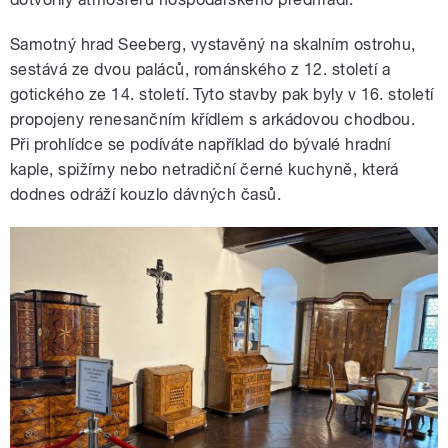
Samotný hrad Seeberg, vystavěný na skalním ostrohu,
sestává ze dvou paláců, románského z 12. století a
gotického ze 14. století. Tyto stavby pak byly v 16. století
propojeny renesančním křídlem s arkádovou chodbou.
Při prohlídce se podíváte například do bývalé hradní
kaple, spižírny nebo netradiční černé kuchyně, která
dodnes odráží kouzlo dávných časů.