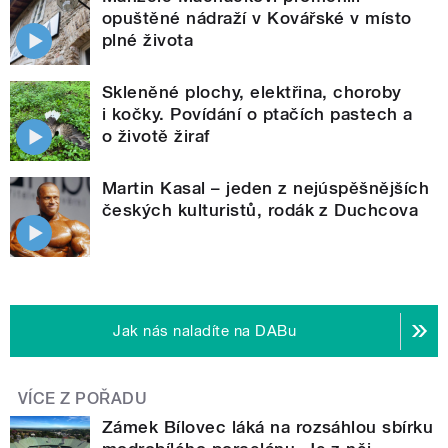
opuštěné nádraží v Kovářské v místo
plné života
Skleněné plochy, elektřina, choroby
i kočky. Povídání o ptačích pastech a
o životě žiraf
Martin Kasal – jeden z nejúspěšnějších
českých kulturistů, rodák z Duchcova
Jak nás naladíte na DABu
VÍCE Z POŘADU
Zámek Bílovec láká na rozsáhlou sbírku