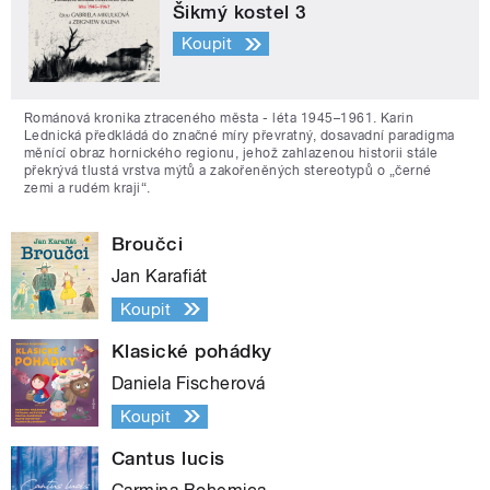
Šikmý kostel 3
Koupit
Románová kronika ztraceného města - léta 1945–1961. Karin
Lednická předkládá do značné míry převratný, dosavadní paradigma
měnící obraz hornického regionu, jehož zahlazenou historii stále
překrývá tlustá vrstva mýtů a zakořeněných stereotypů o „černé
zemi a rudém kraji“.
Broučci
Jan Karafiát
Koupit
Klasické pohádky
Daniela Fischerová
Koupit
Cantus lucis