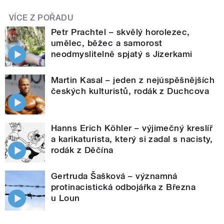
VÍCE Z POŘADU
Petr Prachtel – skvělý horolezec,
umělec, běžec a samorost
neodmyslitelně spjatý s Jizerkami
Martin Kasal – jeden z nejúspěšnějších
českých kulturistů, rodák z Duchcova
Hanns Erich Köhler – výjimečný kreslíř
a karikaturista, který si zadal s nacisty,
rodák z Děčína
Gertruda Šašková – významná
protinacistická odbojářka z Března
u Loun