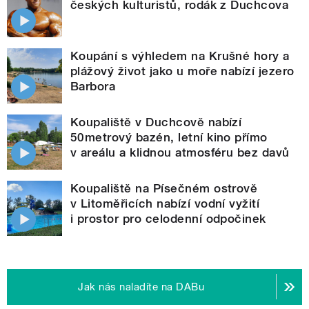
českých kulturistů, rodák z Duchcova
Koupání s výhledem na Krušné hory a
plážový život jako u moře nabízí jezero
Barbora
Koupaliště v Duchcově nabízí
50metrový bazén, letní kino přímo
v areálu a klidnou atmosféru bez davů
Koupaliště na Písečném ostrově
v Litoměřicích nabízí vodní vyžití
i prostor pro celodenní odpočinek
Jak nás naladíte na DABu