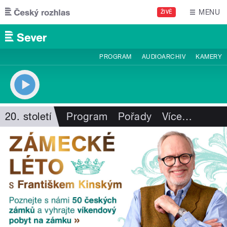
Přejít k hlavnímu obsahu
MENU
ŽIVĚ
PROGRAM
AUDIOARCHIV
KAMERY
20. století
Program
Pořady
Více
…