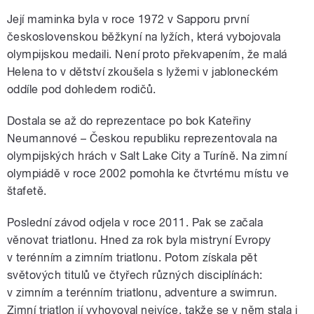
Její maminka byla v roce 1972 v Sapporu první
československou běžkyní na lyžích, která vybojovala
olympijskou medaili. Není proto překvapením, že malá
Helena to v dětství zkoušela s lyžemi v jabloneckém
oddíle pod dohledem rodičů.
Dostala se až do reprezentace po bok Kateřiny
Neumannové – Českou republiku reprezentovala na
olympijských hrách v Salt Lake City a Turíně. Na zimní
olympiádě v roce 2002 pomohla ke čtvrtému místu ve
štafetě.
Poslední závod odjela v roce 2011. Pak se začala
věnovat triatlonu. Hned za rok byla mistryní Evropy
v terénním a zimním triatlonu. Potom získala pět
světových titulů ve čtyřech různých disciplínách:
v zimním a terénním triatlonu, adventure a swimrun.
Zimní triatlon jí vyhovoval nejvíce, takže se v něm stala i