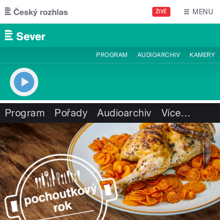
Přejít k hlavnímu obsahu
MENU
ŽIVĚ
PROGRAM
AUDIOARCHIV
KAMERY
Program
Pořady
Audioarchiv
Více
…