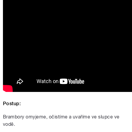
Postup:
Brambory omyjeme, očistíme a uvaříme ve slupce ve
vodě.