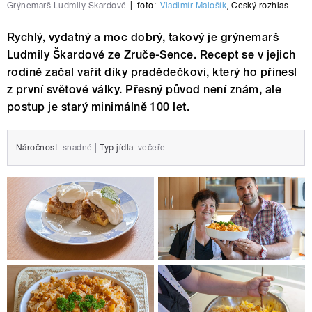
Grýnemarš Ludmily Škardové
|
foto:
Vladimír Malošík
,
Český rozhlas
Rychlý, vydatný a moc dobrý, takový je grýnemarš
Ludmily Škardové ze Zruče-Sence. Recept se v jejich
rodině začal vařit díky pradědečkovi, který ho přinesl
z první světové války. Přesný původ není znám, ale
postup je starý minimálně 100 let.
Náročnost
snadné
|
Typ jídla
večeře