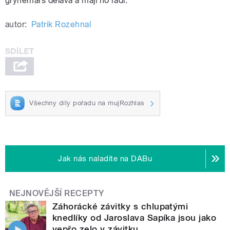
grýnemarš dělává a mají ho rádi.
autor:
Patrik Rozehnal
Všechny díly pořadu na mujRozhlas
Jak nás naladíte na DABu
NEJNOVĚJŠÍ RECEPTY
Záhorácké závitky s chlupatými
knedlíky od Jaroslava Sapíka jsou jako
vepřo zelo v závitku