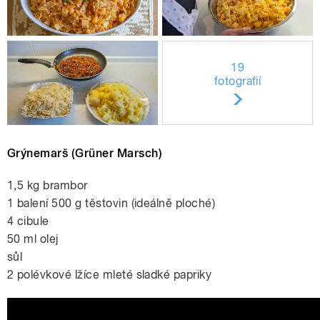
19
fotografií
Grýnemarš (Grüner Marsch)
1,5 kg brambor
1 balení 500 g těstovin (ideálně ploché)
4 cibule
50 ml olej
sůl
2 polévkové lžíce mleté sladké papriky