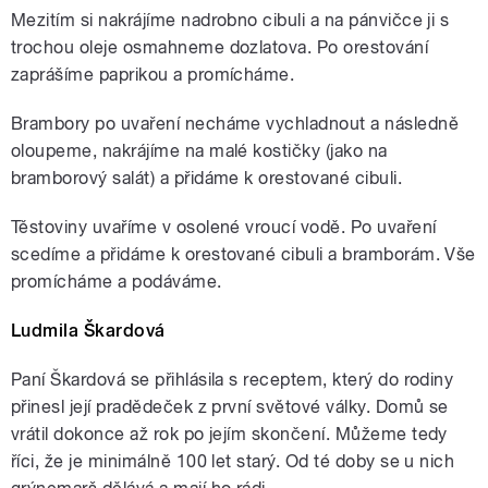
Mezitím si nakrájíme nadrobno cibuli a na pánvičce ji s
trochou oleje osmahneme dozlatova. Po orestování
zaprášíme paprikou a promícháme.
Brambory po uvaření necháme vychladnout a následně
oloupeme, nakrájíme na malé kostičky (jako na
bramborový salát) a přidáme k orestované cibuli.
Těstoviny uvaříme v osolené vroucí vodě. Po uvaření
scedíme a přidáme k orestované cibuli a bramborám. Vše
promícháme a podáváme.
Ludmila Škardová
Paní Škardová se přihlásila s receptem, který do rodiny
přinesl její pradědeček z první světové války. Domů se
vrátil dokonce až rok po jejím skončení. Můžeme tedy
říci, že je minimálně 100 let starý. Od té doby se u nich