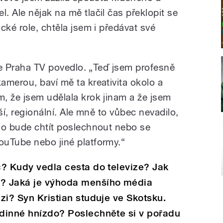
 Ale nějak na mě tlačil čas překlopit se
cké role, chtěla jsem i předávat své
ize Praha TV povedlo. „Teď jsem profesně
amerou, baví mě ta kreativita okolo a
, že jsem udělala krok jinam a že jsem
ší, regionální. Ale mně to vůbec nevadilo,
do bude chtít poslechnout nebo se
uTube nebo jiné platformy.“
íc? Kudy vedla cesta do televize? Jak
u? Jaká je výhoda menšího média
izi? Syn Kristian studuje ve Skotsku.
odinné hnízdo? Poslechněte si v pořadu