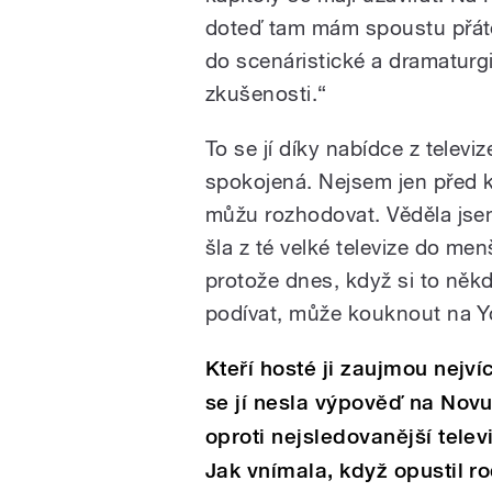
doteď tam mám spoustu přátel.
do scenáristické a dramaturgi
zkušenosti.“
To se jí díky nabídce z telev
spokojená. Nejsem jen před k
můžu rozhodovat. Věděla jsem
šla z té velké televize do men
protože dnes, když si to něk
podívat, může kouknout na Yo
Kteří hosté ji zaujmou nejv
se jí nesla výpověď na Nov
oproti nejsledovanější telev
Jak vnímala, když opustil r