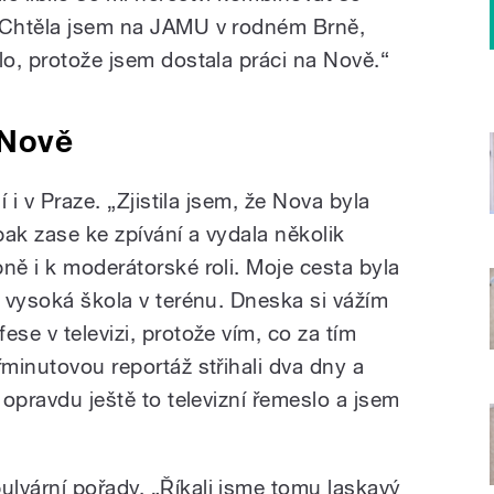
. Chtěla jsem na JAMU v rodném Brně,
lo, protože jsem dostala práci na Nově.“
 Nově
í i v Praze. „Zjistila jsem, že Nova byla
ak zase ke zpívání a vydala několik
ně i k moderátorské roli. Moje cesta byla
a vysoká škola v terénu. Dneska si vážím
ese v televizi, protože vím, co za tím
řminutovou reportáž střihali dva dny a
 opravdu ještě to televizní řemeslo a jsem
lvární pořady. „Říkali jsme tomu laskavý