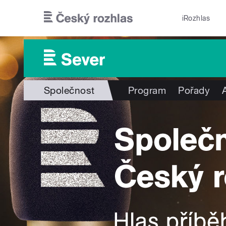
Přejít k hlavnímu obsahu
iRozhlas
Společnost
Program
Pořady