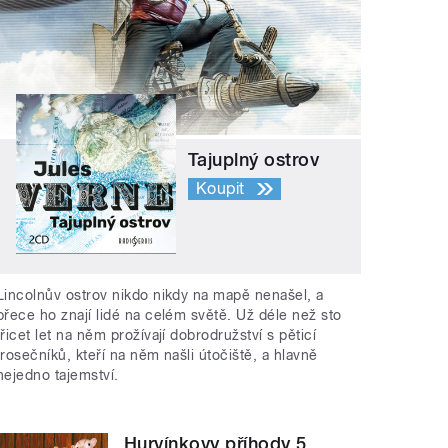
Tajuplný ostrov
Koupit
Lincolnův ostrov nikdo nikdy na mapě nenašel, a
přece ho znají lidé na celém světě. Už déle než sto
třicet let na něm prožívají dobrodružství s pěticí
trosečníků, kteří na něm našli útočiště, a hlavně
nejedno tajemství.
Hurvínkovy příhody 5