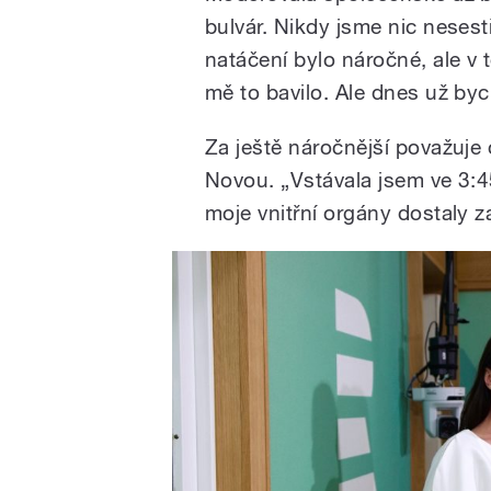
bulvár. Nikdy jsme nic nesestř
natáčení bylo náročné, ale v 
mě to bavilo. Ale dnes už by
Za ještě náročnější považuje
Novou. „Vstávala jsem ve 3:4
moje vnitřní orgány dostaly z