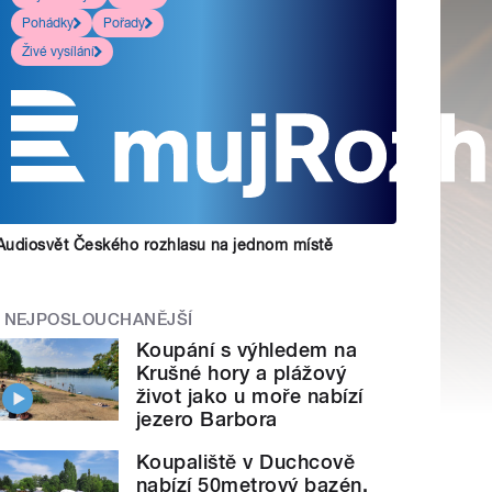
Pohádky
Pořady
Živé vysílání
Audiosvět Českého rozhlasu na jednom místě
NEJPOSLOUCHANĚJŠÍ
Koupání s výhledem na
Krušné hory a plážový
život jako u moře nabízí
jezero Barbora
Koupaliště v Duchcově
nabízí 50metrový bazén,