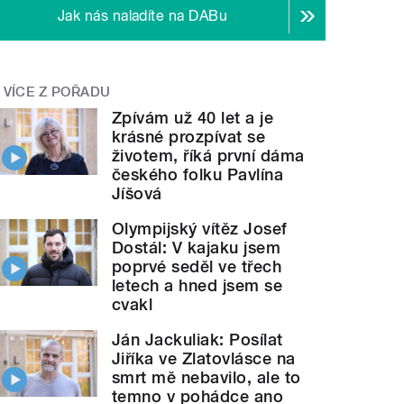
Jak nás naladíte na DABu
VÍCE Z POŘADU
Zpívám už 40 let a je
krásné prozpívat se
životem, říká první dáma
českého folku Pavlína
Jíšová
Olympijský vítěz Josef
Dostál: V kajaku jsem
poprvé seděl ve třech
letech a hned jsem se
cvakl
Ján Jackuliak: Posílat
Jiříka ve Zlatovlásce na
smrt mě nebavilo, ale to
temno v pohádce ano