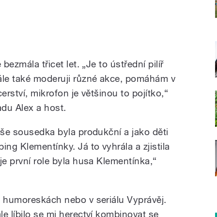
bezmála třicet let. „Je to ústřední pilíř
ále také moderuji různé akce, pomáhám v
erství, mikrofon je většinou to pojítko,“
adu Alex a host.
aše sousedka byla produkční a jako děti
ing Klementínky. Já to vyhrála a zjistila
je první role byla husa Klementínka,“
h humoreskách nebo v seriálu Vyprávěj.
e líbilo se mi herectví kombinovat se