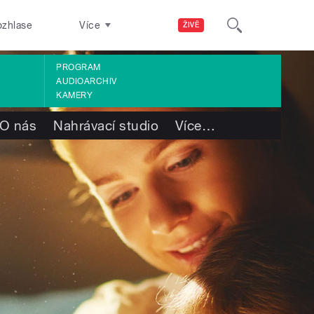
ozhlase
Více
ŽIVĚ
PROGRAM
AUDIOARCHIV
KAMERY
O nás
Nahrávací studio
Více
…