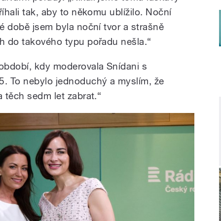
íhali tak, aby to někomu ublížilo. Noční
té době jsem byla noční tvor a strašně
ch do takového typu pořadu nešla.“
 období, kdy moderovala Snídani s
5. To nebylo jednoduchý a myslím, že
a těch sedm let zabrat.“