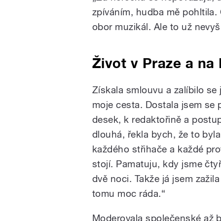
zpíváním, hudba mě pohltila
obor muzikál. Ale to už nevyš
Život v Praze a na
Získala smlouvu a zalíbilo se j
moje cesta. Dostala jsem se p
desek, k redaktořině a postup
dlouhá, řekla bych, že to byl
každého střihače a každé prof
stojí. Pamatuju, kdy jsme čty
dvě noci. Takže já jsem zažila
tomu moc ráda.“
Moderovala společenské až bu