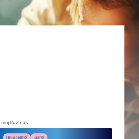
mujRozhlas
Hry a četby
Krimi