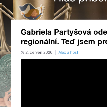
Gabriela Partyšová odeš
regionální. Teď jsem pr
2. červen 2026
Alex a host