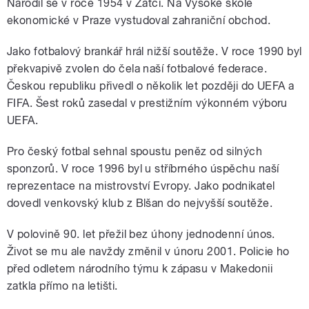
Narodil se v roce 1954 v Žatci. Na Vysoké škole
ekonomické v Praze vystudoval zahraniční obchod.
Jako fotbalový brankář hrál nižší soutěže. V roce 1990 byl
překvapivě zvolen do čela naší fotbalové federace.
Českou republiku přivedl o několik let později do UEFA a
FIFA. Šest roků zasedal v prestižním výkonném výboru
UEFA.
Pro český fotbal sehnal spoustu peněz od silných
sponzorů. V roce 1996 byl u stříbrného úspěchu naší
reprezentace na mistrovství Evropy. Jako podnikatel
dovedl venkovský klub z Blšan do nejvyšší soutěže.
V polovině 90. let přežil bez úhony jednodenní únos.
Život se mu ale navždy změnil v únoru 2001. Policie ho
před odletem národního týmu k zápasu v Makedonii
zatkla přímo na letišti.