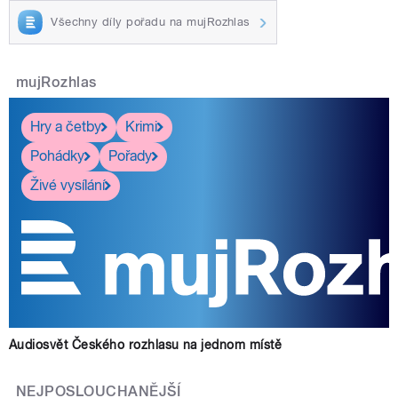
Všechny díly pořadu na mujRozhlas
mujRozhlas
Hry a četby
Krimi
Pohádky
Pořady
Živé vysílání
Audiosvět Českého rozhlasu na jednom místě
NEJPOSLOUCHANĚJŠÍ