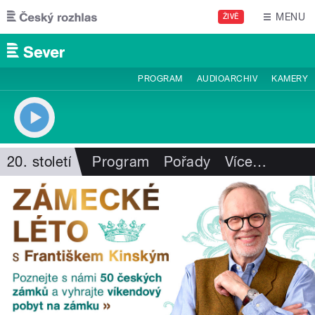
Přejít k hlavnímu obsahu
MENU
ŽIVĚ
PROGRAM
AUDIOARCHIV
KAMERY
20. století
Program
Pořady
Více
…