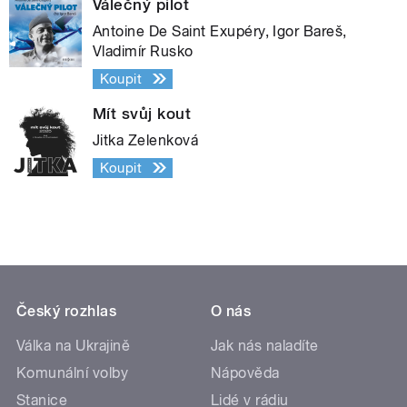
Válečný pilot
Antoine De Saint Exupéry, Igor Bareš,
Vladimír Rusko
Koupit
Mít svůj kout
Jitka Zelenková
Koupit
Český rozhlas
O nás
Válka na Ukrajině
Jak nás naladíte
Komunální volby
Nápověda
Stanice
Lidé v rádiu