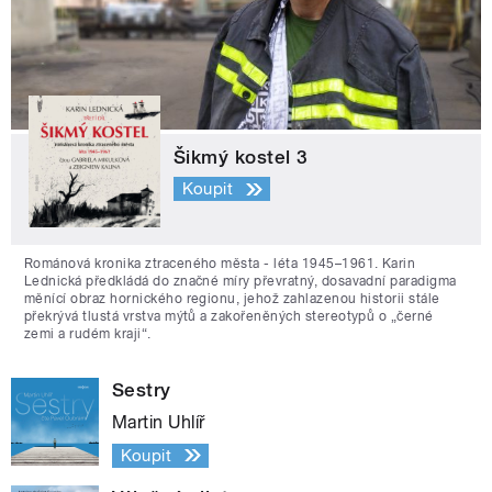
Šikmý kostel 3
Koupit
Románová kronika ztraceného města - léta 1945–1961. Karin
Lednická předkládá do značné míry převratný, dosavadní paradigma
měnící obraz hornického regionu, jehož zahlazenou historii stále
překrývá tlustá vrstva mýtů a zakořeněných stereotypů o „černé
zemi a rudém kraji“.
Sestry
Martin Uhlíř
Koupit