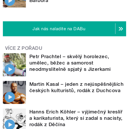
Barbora
Jak nás naladíte na DABu
VÍCE Z POŘADU
Petr Prachtel – skvělý horolezec,
umělec, běžec a samorost
neodmyslitelně spjatý s Jizerkami
Martin Kasal – jeden z nejúspěšnějších
českých kulturistů, rodák z Duchcova
Hanns Erich Köhler – výjimečný kreslíř
a karikaturista, který si zadal s nacisty,
rodák z Děčína