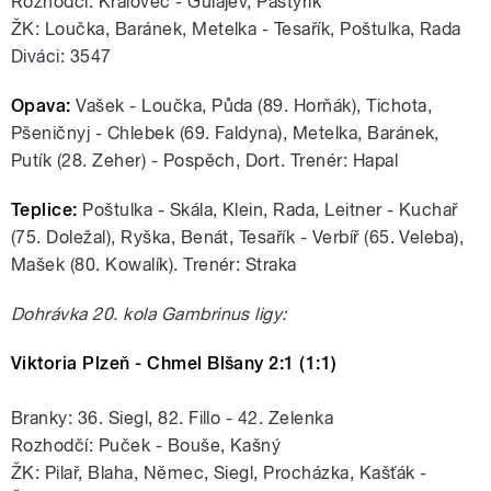
Rozhodčí: Královec - Gulajev, Pastyřík
ŽK: Loučka, Baránek, Metelka - Tesařík, Poštulka, Rada
Diváci: 3547
Opava:
Vašek - Loučka, Půda (89. Horňák), Tichota,
Pšeničnyj - Chlebek (69. Faldyna), Metelka, Baránek,
Putík (28. Zeher) - Pospěch, Dort. Trenér: Hapal
Teplice:
Poštulka - Skála, Klein, Rada, Leitner - Kuchař
(75. Doležal), Ryška, Benát, Tesařík - Verbíř (65. Veleba),
Mašek (80. Kowalík). Trenér: Straka
Dohrávka 20. kola Gambrinus ligy:
Viktoria Plzeň - Chmel Blšany 2:1 (1:1)
Branky: 36. Siegl, 82. Fillo - 42. Zelenka
Rozhodčí: Puček - Bouše, Kašný
ŽK: Pilař, Blaha, Němec, Siegl, Procházka, Kašťák -