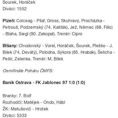
Šourek, Horáček
Diváci: 1552
Plzeň:
Colceag - Pilař, Gross, Skuhravý, Procházka -
Petrouš, Podzemský (74. Kašťák), Jež, Němec (68. Fillo)
- Blaha, Siegl (90. Zakopal). Trenér: Cipro
Blšany:
Chvalovský - Vorel, Horáček, Šourek, Pleško - J.
Bílek (74. Devátý), Polodna, Sýkora (85. Hrabák), Šelicha -
Pešír, Zelenka. Trenér: M. Bílek
Osmifinále Poháru ČMFS:
Baník Ostrava - FK Jablonec 97 1:0 (1:0)
Branky: 7. Bolf
Rozhodčí: Matějek - Ondo, Hábl
ŽK: Matušovič - Hrotek
Diváci: 5333