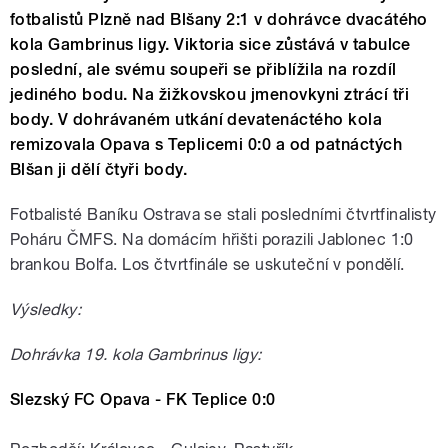
fotbalistů Plzně nad Blšany 2:1 v dohrávce dvacátého
kola Gambrinus ligy. Viktoria sice zůstává v tabulce
poslední, ale svému soupeři se přiblížila na rozdíl
jediného bodu. Na žižkovskou jmenovkyni ztrácí tři
body. V dohrávaném utkání devatenáctého kola
remizovala Opava s Teplicemi 0:0 a od patnáctých
Blšan ji dělí čtyři body.
Fotbalisté Baníku Ostrava se stali posledními čtvrtfinalisty
Poháru ČMFS. Na domácím hřišti porazili Jablonec 1:0
brankou Bolfa. Los čtvrtfinále se uskuteční v pondělí.
Výsledky:
Dohrávka 19. kola Gambrinus ligy:
Slezský FC Opava - FK Teplice 0:0