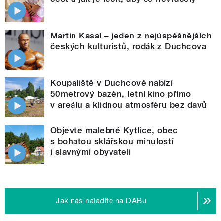
Martin Kasal – jeden z nejúspěšnějších
českých kulturistů, rodák z Duchcova
Koupaliště v Duchcově nabízí
50metrový bazén, letní kino přímo
v areálu a klidnou atmosféru bez davů
Objevte malebné Kytlice, obec
s bohatou sklářskou minulostí
i slavnými obyvateli
Jak nás naladíte na DABu