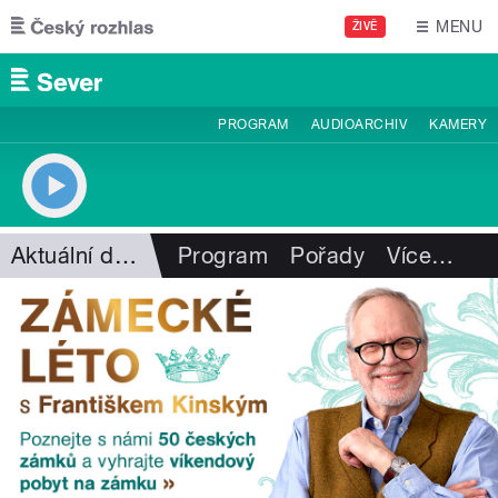
Přejít k hlavnímu obsahu
MENU
ŽIVĚ
PROGRAM
AUDIOARCHIV
KAMERY
Aktuální dění
Program
Pořady
Více
…