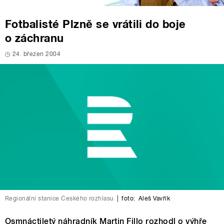
Fotbalisté Plzně se vrátili do boje
o záchranu
24. březen 2004
Regionální stanice Českého rozhlasu
|
foto:
Aleš Vavřík
Osmnáctiletý náhradník Martin Fillo rozhodl o výhře