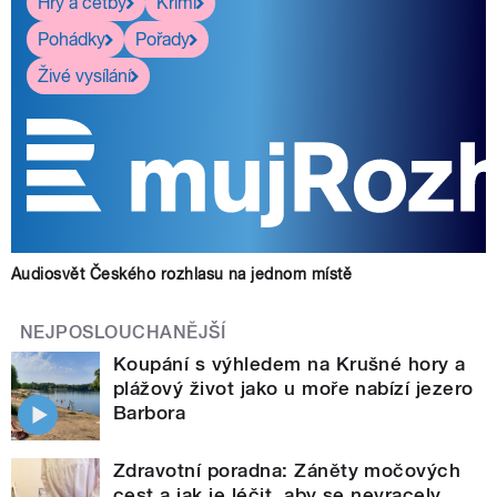
Hry a četby
Krimi
Pohádky
Pořady
Živé vysílání
Audiosvět Českého rozhlasu na jednom místě
NEJPOSLOUCHANĚJŠÍ
Koupání s výhledem na Krušné hory a
plážový život jako u moře nabízí jezero
Barbora
Zdravotní poradna: Záněty močových
cest a jak je léčit, aby se nevracely