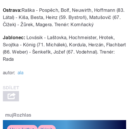
Ostrava:
Raška - Pospěch, Bolf, Neuwirth, Hoffmann (83.
Látal) - Kiša, Besta, Heinz (59. Bystroň), Matušovič (67.
Čížek) - Žůrek, Magera. Trenér: Komňacký
Jablonec:
Lovásik - Laštovka, Hochmeister, Hrotek,
Svojtka - König (71. Michálek), Kordula, Herzán, Flachbart
(86. Weber) - Šenkeřík, Jožef (67. Vodehnal). Trenér:
Rada
autor:
ala
mujRozhlas