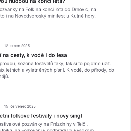
vou hudbou na konci léta?
zvánky na Folk na konci léta do Drnovic, na
éto i na Novodvoroský minifest u Kutné hory.
12. srpen 2025
í na cesty, k vodě i do lesa
proudu, sezóna festivalů taky, tak si to pojďme užít.
 letních a vyletněných písní. K vodě, do přírody, do
hájů.
15. červenec 2025
tní folkové festivaly i nový singl
stivalové pozvánky na Prázdniny v Telči,
níka, na Folkování v podhradí ve Vysokém