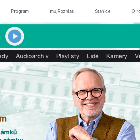
Program
mujRozhlas
Stanice
O r
ady
Audioarchiv
Playlisty
Lidé
Kamery
V