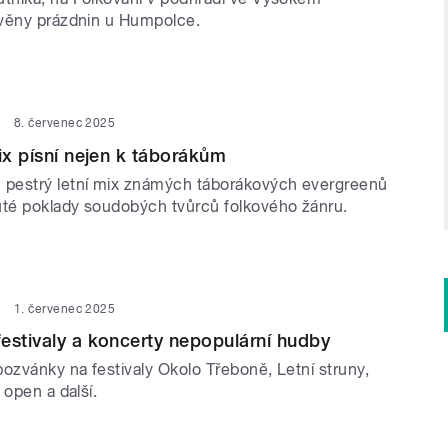
věny prázdnin u Humpolce.
8. červenec 2025
mix písní nejen k táborákům
pestrý letní mix známých táborákových evergreenů
té poklady soudobých tvůrců folkového žánru.
1. červenec 2025
estivaly a koncerty nepopulární hudby
ozvánky na festivaly Okolo Třeboně, Letní struny,
 open a další.