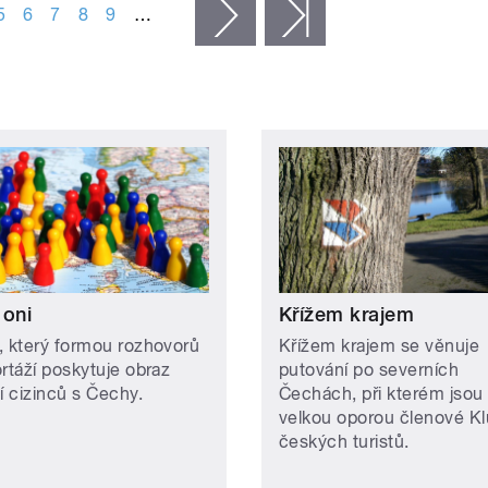
5
6
7
8
9
…
následující ›
poslední »
 oni
Křížem krajem
, který formou rozhovorů
Křížem krajem se věnuje
ortáží poskytuje obraz
putování po severních
í cizinců s Čechy.
Čechách, při kterém jso
velkou oporou členové K
českých turistů.