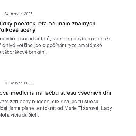
24. červen 2025
lidný počátek léta od málo známých
 folkové scény
dinku písní od autorů, kteří se pohybují na české
 drtivé většině jde o počínání ryze amatérské
 táborákové brnkání.
10. červen 2025
ová medicína na léčbu stresu všedních dní
vám zaručený hudební elixír na léčbu stresu
idali jsme písně tentokrát od Marie Tilšarové, Lady
Nohavicia dalších.