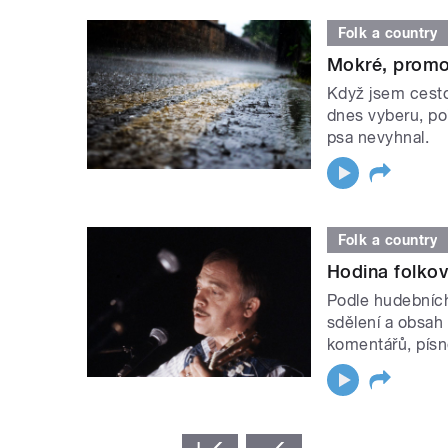
Folk a country
Mokré, promo
Když jsem cesto
dnes vyberu, po
psa nevyhnal.
Folk a country
Hodina folko
Podle hudebních
sdělení a obsah
komentářů, písn
STRÁNKY