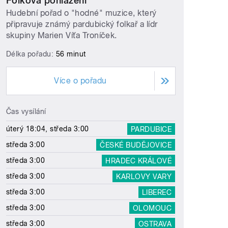
Folková pohlazení
Hudební pořad o "hodné" muzice, který
připravuje známý pardubický folkař a lídr
skupiny Marien Víťa Troníček.
Délka pořadu:
56 minut
Více o pořadu
Čas vysílání
úterý 18:04, středa 3:00
PARDUBICE
středa 3:00
ČESKÉ BUDĚJOVICE
středa 3:00
HRADEC KRÁLOVÉ
středa 3:00
KARLOVY VARY
středa 3:00
LIBEREC
středa 3:00
OLOMOUC
středa 3:00
OSTRAVA