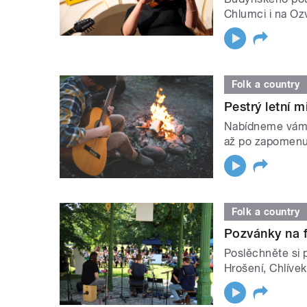
Chlumci i na Oz
Folk a country
Pestrý letní 
Nabídneme vám 
až po zapomenu
Folk a country
Pozvánky na f
Poslěchněte si p
Hrošení, Chlívek