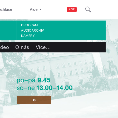
ozhlase
Více
ŽIVĚ
PROGRAM
AUDIOARCHIV
KAMERY
ideo
O nás
Více
…