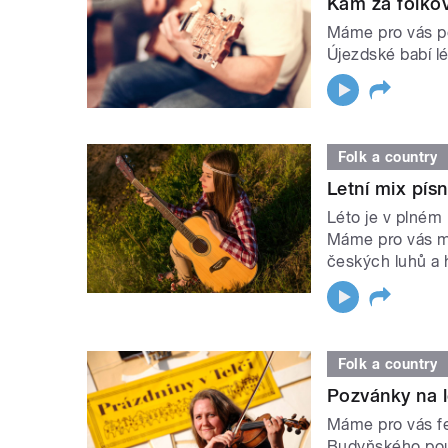
Kam za folko
Máme pro vás po
Újezdské babí l
Folk a country
Letní mix písn
Léto je v plném 
Máme pro vás mix
českých luhů a 
Folk a country
Pozvánky na le
Máme pro vás fe
Budyňského pout