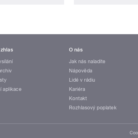
zhlas
O nás
ysílání
Jak nás naladíte
rchiv
Nápověda
sty
Lidé v rádiu
í aplikace
Kariéra
Kontakt
Rozhlasový poplatek
Coo