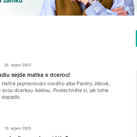
26. srpen 2025
udiu sejde matka s dcerou!
e trefné pojmenování nového alba Pavlíny Jíšové,
e svou dcerkou Adélou. Poslechněte si, jak tohle
í dopadlo.
19. srpen 2025