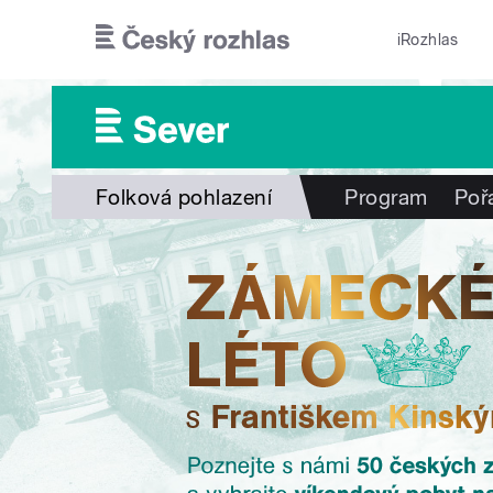
Přejít k hlavnímu obsahu
iRozhlas
Folková pohlazení
Program
Poř