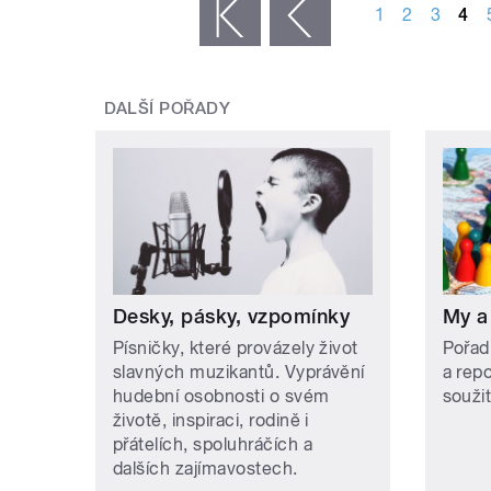
1
2
3
4
« první
‹ předchozí
DALŠÍ POŘADY
Desky, pásky, vzpomínky
My a
Písničky, které provázely život
Pořad
slavných muzikantů. Vyprávění
a rep
hudební osobnosti o svém
soužit
životě, inspiraci, rodině i
přátelích, spoluhráčích a
dalších zajímavostech.