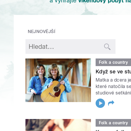
NEJNOVĚJŠÍ
Folk a country
Když se ve st
Matka a dcera j
které natočila s
studiové setkán
Folk a country