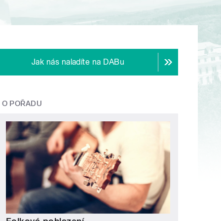
Jak nás naladíte na DABu
O POŘADU