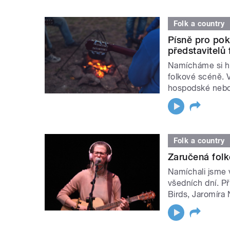
Folk a country
Písně pro pok
představitelů
Namícháme si ho
folkové scéně. V
hospodské nebo
Folk a country
Zaručená folk
Namíchali jsme 
všedních dní. Př
Birds, Jaromíra 